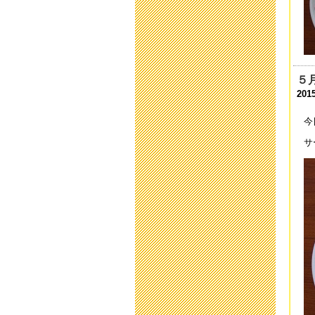
臨
202
臨
202
５
臨
201
202
今
送
サ
202
新
202
「
202
保
201
本