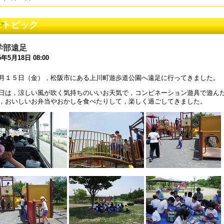
和８年度 同窓会案内について
トピック
5年5月28日 18:45
和８年度 教育ボランティアについて
学部遠足
5年5月 1日 16:18
5年5月18日 08:00
和８年度コンサルテーションについて
月１５日（金），松阪市にある上川町遊歩道公園へ遠足に行ってきました。
5年4月26日 17:00
日は，涼しい風が吹く気持ちのいいお天気で，コンビネーション遊具で遊ん
，おいしいお弁当やおかしを食べたりして，楽しく過ごしてきました。
和7年度学校見学会について
5年4月25日 17:00
和5年度 公開研究会のお知らせ
4年1月10日 17:51
和5年度 公開研究会のお知らせ
3年11月20日 18:22
和６年度入学選考について
3年8月25日 09:00