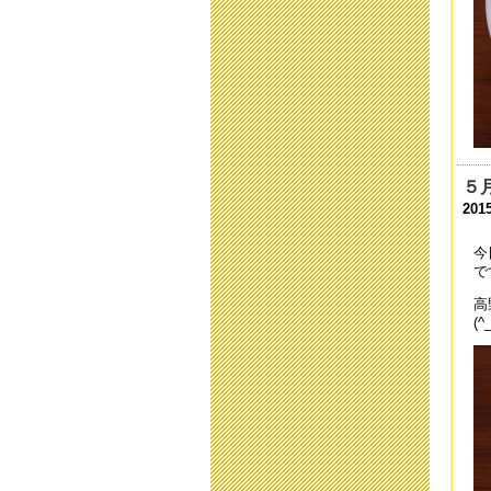
201
中
201
平
201
平
５
201
201
避
今
201
で
高
第
(^
201
小
201
中
201