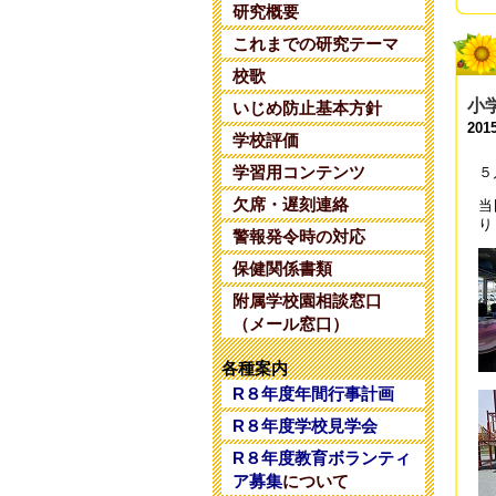
研究概要
令
これまでの研究テーマ
202
校歌
令
小
いじめ防止基本方針
202
201
学校評価
令
学習用コンテンツ
５
202
欠席・遅刻連絡
当
り
警報発令時の対応
令
202
保健関係書類
附属学校園相談窓口
令
（メール窓口）
202
各種案内
令
R８年度年間行事計画
202
R８年度学校見学会
令
R８年度教育ボランティ
202
ア募集
について