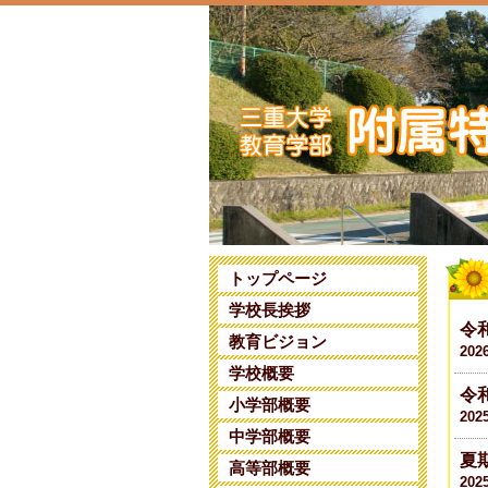
トップページ
学校長挨拶
令
教育ビジョン
202
学校概要
令
小学部概要
202
中学部概要
夏
高等部概要
202