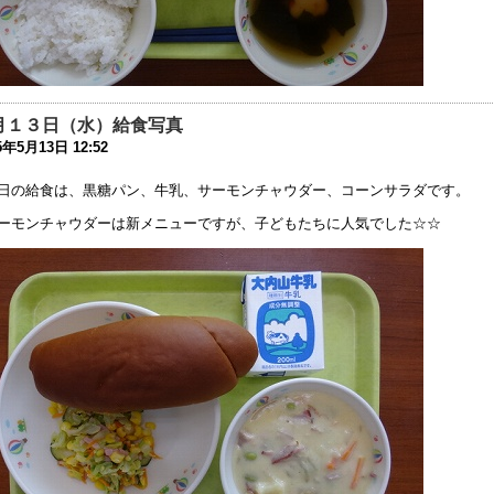
時休校中の一時預かりについて
0年4月30日 10:00
時休校延長のお知らせ
0年4月28日 15:35
月１３日（水）給食写真
時休校期間中の登校日等の取り止めについての連絡
5年5月13日 12:52
0年4月17日 16:00
日の給食は、黒糖パン、牛乳、サーモンチャウダー、コーンサラダです。
迎時における附属学校の構内道路の通行ルールについての連絡
ーモンチャウダーは新メニューですが、子どもたちに人気でした☆☆
0年4月 8日 10:53
型コロナウィルス感染症に関する休校についての連絡
0年3月10日 16:39
令和元年度 同窓会 及び 父母の会総会」中止のお知らせ
0年2月26日 17:41
健関係書類の更新について
9年11月11日 17:43
日（10/13）運動会を実施します