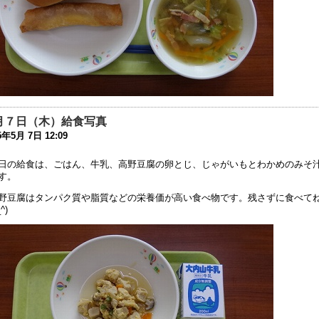
6年7月21日 08:25
庭改修工事について
6年7月19日 17:26
成27年度 学校の教育活動のアンケートの結果を公開します
6年5月10日 17:38
成２８年度学校見学会
月７日（木）給食写真
6年5月 9日 18:23
5年5月 7日 12:09
難訓練
日の給食は、ごはん、牛乳、高野豆腐の卵とじ、じゃがいもとわかめのみそ
6年3月 1日 18:22
す。
野豆腐はタンパク質や脂質などの栄養価が高い食べ物です。残さずに食べて
30回公開研究会へのご参加ありがとうございました
_^)
6年2月27日 11:25
学部 進路ガイダンスを開催しました
6年2月 2日 08:58
学部 進路ガイダンスを実施しました
6年2月 1日 17:37