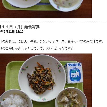
9年10月13日 06:04
動会を13日（日）に延期します。
9年10月11日 12:00
和2年度 入学選考実施要項を掲載しました
月１１日（月）給食写真
9年9月 2日 15:06
5年5月11日 12:10
友会夏祭り中止のお知らせ
日の給食は、ごはん、牛乳、チンジャオロース、春キャベツのみそ汁です。
9年7月26日 16:34
けのこがしゃきしゃきしていて、おいしかったです☆
成31年度 学校見学会について
9年5月 7日 15:11
健関係書類の更新について
9年3月19日 13:16
わいわい集まろう会」のお知らせ
8年9月28日 08:00
じめ防止基本方針
8年9月 1日 13:51