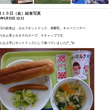
32回 公開研究会1次案内のお知らせ
3年6月14日 19:36
月１５日（金）給食写真
育ボランティアについて
5年5月15日 12:11
3年5月11日 17:08
日の給食は、セルフホットドック、発酵乳、キャベツソテー、
健関係書類について
うれん草とホタテのスープ、ケチャップです。
3年4月14日 17:43
んな上手にホットドックにして食べていました(^_^)v
究中間報告の終了のお知らせ
3年3月20日 17:16
究中間報告 お知らせの追伸
3年1月27日 15:26
和４年度 研究中間報告のお知らせ
3年1月19日 16:52
和５年度 中学部 新１年生（欠員分） 追加募集
2年12月 1日 08:34
月13日以降の新型コロナウイルス感染症への対応について
1年9月 9日 17:45