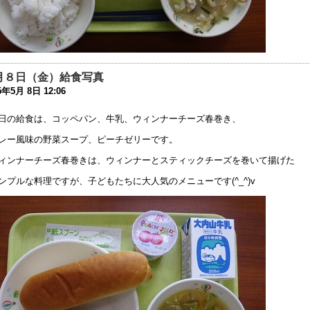
夏祭り」の中止について
8年7月27日 11:06
018年度 夏祭りについてのお知らせ
8年7月26日 09:25
月８日（金）給食写真
5年5月 8日 12:06
成30年度 学校見学会について
8年5月 7日 16:12
日の給食は、コッペパン、牛乳、ウィンナーチーズ春巻き、
31回公開研究会へのご参加ありがとうございました。
レー風味の野菜スープ、ピーチゼリーです。
8年2月15日 07:38
ィンナーチーズ春巻きは、ウィンナーとスティックチーズを巻いて揚げた
第３１回 公開研究会」の第２次案内を掲載しました
ンプルな料理ですが、子どもたちに大人気のメニューです(^_^)v
7年12月13日 18:22
第３１回 公開研究会」の第一次案内を掲載しました
7年6月 1日 08:00
庭改修工事 終了しました
6年9月 7日 18:31
成２９年度使用教科用図書の採択理由