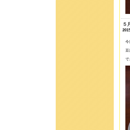
二
202
５
欠
201
202
今
運
豆
202
で
運
202
第
202
令
202
学
202