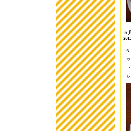
「
201
2
201
５
201
平
201
今
第
カ
201
ウ
「
シ
201
「
201
中
201
平