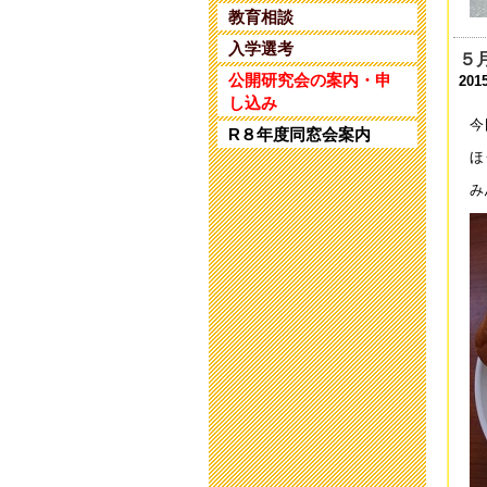
第
教育相談
202
入学選考
５
教
公開研究会の案内・申
201
202
し込み
今
R８年度同窓会案内
保
ほ
202
み
研
202
研
202
令
202
令
202
9
202