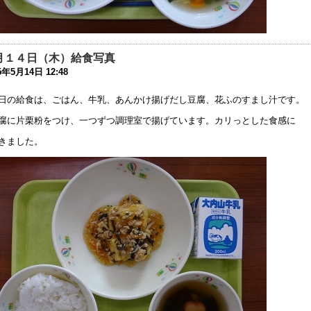
学期当初の対応について
1年8月26日 09:56
月１４日（木）給食写真
席・遅刻連絡フォームについて
5年5月14日 12:48
1年4月 7日 19:11
日の給食は、ごはん、牛乳、あんかけ揚げだし豆腐、花ふのすまし汁です。
動会実施案内
腐に片栗粉をつけ、一つずつ調理室で揚げています。カリっとした食感に
0年10月18日 06:50
きました。
動会延期の案内
0年10月16日 13:54
32回公開研究会 開催中止のお知らせ
0年7月20日 08:53
和2年度 卒業生行事中止の案内
0年6月25日 08:12
校教育活動の再開，分散登校のお知らせ
0年5月14日 18:11