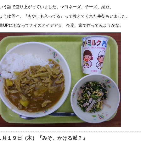
9年10月13日 06:04
いう話で盛り上がっていました。マヨネーズ、チーズ、納豆、
動会を13日（日）に延期します。
ょうゆ等々。『もやしも入ってる』って教えてくれた生徒もいました。
9年10月11日 12:00
量UPにもなってナイスアイデア☆ 今度、家で作ってみようかな。
和2年度 入学選考実施要項を掲載しました
9年9月 2日 15:06
友会夏祭り中止のお知らせ
9年7月26日 16:34
成31年度 学校見学会について
9年5月 7日 15:11
健関係書類の更新について
9年3月19日 13:16
わいわい集まろう会」のお知らせ
8年9月28日 08:00
じめ防止基本方針
8年9月 1日 13:51
１月１９日（木）『みそ、かける派？』