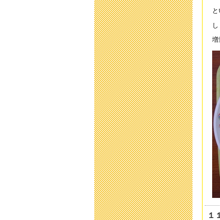
201
と
運
し
201
増
令
201
育
201
平
201
保
201
「
201
い
201
１