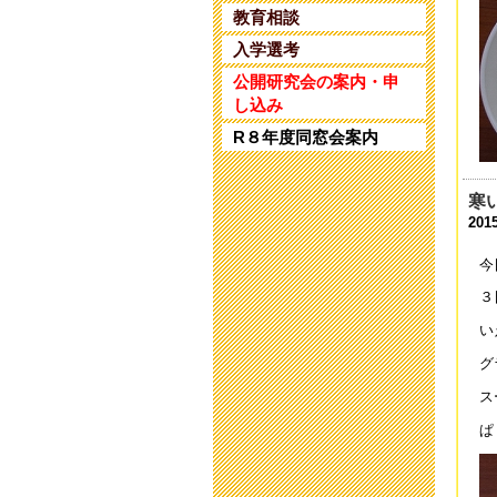
第
教育相談
202
入学選考
教
公開研究会の案内・申
202
し込み
R８年度同窓会案内
保
202
寒
研
2015
202
今
研
202
３
い
令
202
グ
ス
令
202
ぱ
9
202