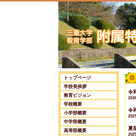
トップページ
学校長挨拶
令
教育ビジョン
202
学校概要
令
小学部概要
202
中学部概要
夏
高等部概要
202