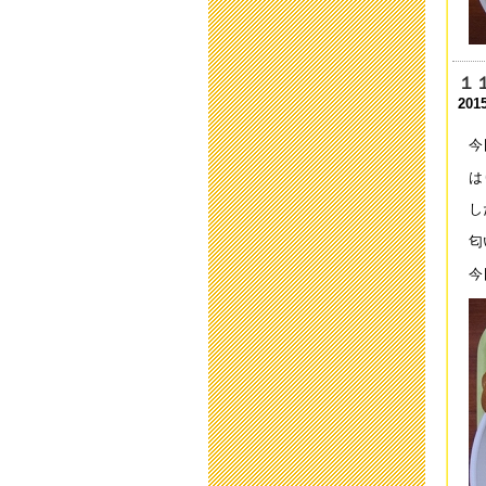
201
中
201
１
2015
平
201
今
は
平
201
し
匂
避
201
今
第
201
小
201
中
201