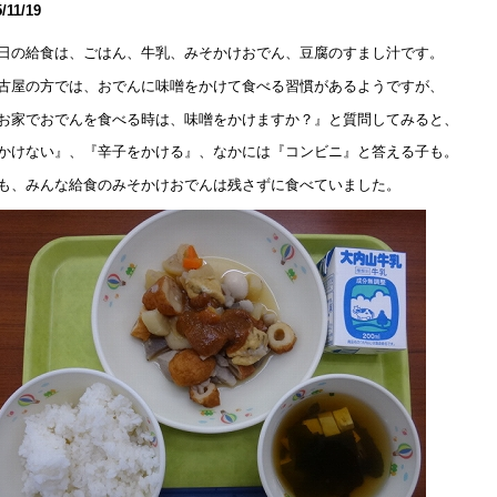
/11/19
夏祭り」の中止について
8年7月27日 11:06
日の給食は、ごはん、牛乳、みそかけおでん、豆腐のすまし汁です。
018年度 夏祭りについてのお知らせ
古屋の方では、おでんに味噌をかけて食べる習慣があるようですが、
8年7月26日 09:25
お家でおでんを食べる時は、味噌をかけますか？』と質問してみると、
成30年度 学校見学会について
かけない』、『辛子をかける』、なかには『コンビニ』と答える子も。
8年5月 7日 16:12
も、みんな給食のみそかけおでんは残さずに食べていました。
31回公開研究会へのご参加ありがとうございました。
8年2月15日 07:38
第３１回 公開研究会」の第２次案内を掲載しました
7年12月13日 18:22
第３１回 公開研究会」の第一次案内を掲載しました
7年6月 1日 08:00
庭改修工事 終了しました
6年9月 7日 18:31
成２９年度使用教科用図書の採択理由