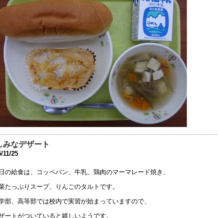
学期当初の対応について
1年8月26日 09:56
席・遅刻連絡フォームについて
1年4月 7日 19:11
動会実施案内
0年10月18日 06:50
動会延期の案内
0年10月16日 13:54
32回公開研究会 開催中止のお知らせ
しみなデザート
0年7月20日 08:53
/11/25
和2年度 卒業生行事中止の案内
日の給食は、コッペパン、牛乳、鶏肉のマーマレード焼き、
0年6月25日 08:12
菜たっぷりスープ、りんごのタルトです。
校教育活動の再開，分散登校のお知らせ
学部、高等部では校内で実習が始まっていますので、
0年5月14日 18:11
ザートがついていると嬉しいようです。