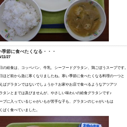
32回 公開研究会1次案内のお知らせ
3年6月14日 19:36
育ボランティアについて
3年5月11日 17:08
健関係書類について
3年4月14日 17:43
い季節に食べたくなる・・・
究中間報告の終了のお知らせ
/11/27
3年3月20日 17:16
日の給食は、コッペパン、牛乳、シーフードグラタン、鶏ごぼうスープです
究中間報告 お知らせの追伸
3年1月27日 15:26
日ほど前から急に寒くなりましたね。寒い季節に食べたくなる料理の一つと
えばグラタンではないでしょうか？お家やお店で食べるようなアツアツ
和４年度 研究中間報告のお知らせ
3年1月19日 16:52
ラタンとまでは及びませんが、やさしい味わいの給食グラタンです♪
ープに入っているじゃがいもが苦手な子も、グラタンのじゃがいもは
和５年度 中学部 新１年生（欠員分） 追加募集
2年12月 1日 08:34
くぱく食べていました。
月13日以降の新型コロナウイルス感染症への対応について
1年9月 9日 17:45