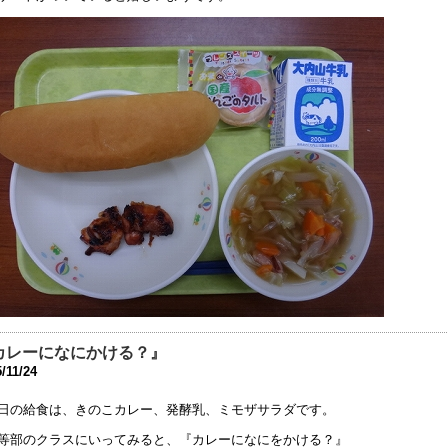
時休校中の一時預かりについて
0年4月30日 10:00
時休校延長のお知らせ
0年4月28日 15:35
時休校期間中の登校日等の取り止めについての連絡
0年4月17日 16:00
迎時における附属学校の構内道路の通行ルールについての連絡
0年4月 8日 10:53
型コロナウィルス感染症に関する休校についての連絡
0年3月10日 16:39
令和元年度 同窓会 及び 父母の会総会」中止のお知らせ
0年2月26日 17:41
カレーになにかける？』
健関係書類の更新について
/11/24
9年11月11日 17:43
日の給食は、きのこカレー、発酵乳、ミモザサラダです。
日（10/13）運動会を実施します
等部のクラスにいってみると、『カレーになにをかける？』