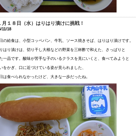
6年7月21日 08:25
庭改修工事について
6年7月19日 17:26
１月１８日（水）はりはり漬けに挑戦！
/11/18
成27年度 学校の教育活動のアンケートの結果を公開します
6年5月10日 17:38
日の給食は、小型コッペパン、牛乳、ソース焼きそば、はりはり漬けです。
りはり漬けは、切り干し大根などの野菜を三杯酢で和えた、さっぱりと
成２８年度学校見学会
6年5月 9日 18:23
た一品です。酸味が苦手な子のいるクラスを見にいくと、食べてみようと
いをかぎ、口に近づけている姿が見られました、
難訓練
6年3月 1日 18:22
日は食べられなかったけど、大きな一歩だったね。
30回公開研究会へのご参加ありがとうございました
6年2月27日 11:25
学部 進路ガイダンスを開催しました
6年2月 2日 08:58
学部 進路ガイダンスを実施しました
6年2月 1日 17:37