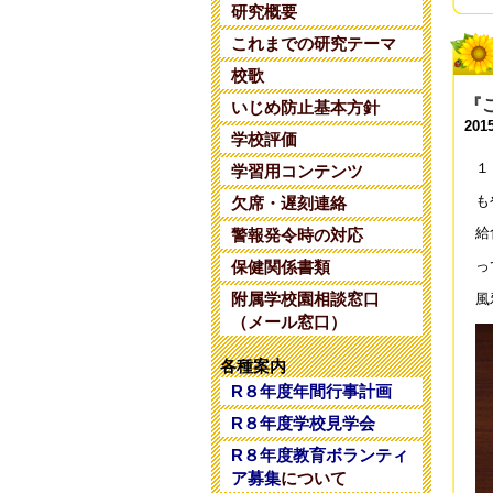
研究概要
令
これまでの研究テーマ
202
校歌
令
『
いじめ防止基本方針
202
2015
学校評価
１
令
学習用コンテンツ
202
も
欠席・遅刻連絡
給
警報発令時の対応
令
202
保健関係書類
っ
附属学校園相談窓口
風
令
（メール窓口）
202
各種案内
令
R８年度年間行事計画
202
R８年度学校見学会
令
R８年度教育ボランティ
202
ア募集
について