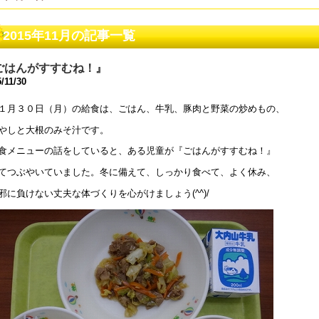
和８年度 同窓会案内について
2015年11月の記事一覧
5年5月28日 18:45
和８年度 教育ボランティアについて
ごはんがすすむね！』
5年5月 1日 16:18
/11/30
１月３０日（月）の給食は、ごはん、牛乳、豚肉と野菜の炒めもの、
和８年度コンサルテーションについて
5年4月26日 17:00
やしと大根のみそ汁です。
食メニューの話をしていると、ある児童が『ごはんがすすむね！』
和7年度学校見学会について
5年4月25日 17:00
てつぶやいていました。冬に備えて、しっかり食べて、よく休み、
邪に負けない丈夫な体づくりを心がけましょう(^^)/
和5年度 公開研究会のお知らせ
4年1月10日 17:51
和5年度 公開研究会のお知らせ
3年11月20日 18:22
和６年度入学選考について
3年8月25日 09:00