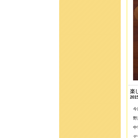
二
202
欠
202
運
202
運
202
第
楽
202
2015
令
今
202
野
学
中
202
デ