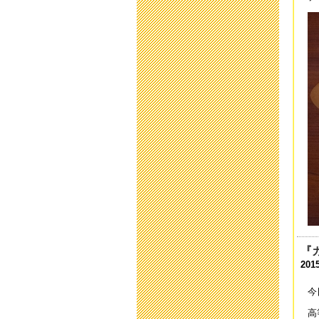
臨
202
臨
202
臨
202
送
202
新
202
「
202
『
保
2015
201
今
本
高