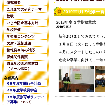
研究概要
これまでの研究テーマ
夏期コンサル
2019年1月の記事一覧
校歌
2025年6月14日 20:
2018年度 ３学期始業式
いじめ防止基本方針
2019/01/18
学校評価
令和８年度 
新年あけましておめでとう
学習用コンテンツ
2025年5月28日 18:
欠席・遅刻連絡
１月８日（火）に，３学期
警報発令時の対応
４月にスタートしたこの１
令和８年度 
保健関係書類
進級や卒業に向けて，一層
附属学校園相談窓口
2025年5月 1日 16:
（メール窓口）
令和８年度コ
各種案内
R８年度年間行事計画
2025年4月26日 17:
R８年度学校見学会
R８年度教育ボランティ
令和7年度学校
ア募集
について