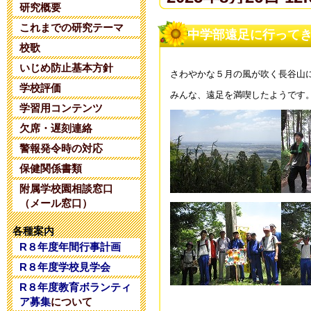
研究概要
これまでの研究テーマ
夏期コンサル
中学部遠足に行って
校歌
2025年6月14日 20:
いじめ防止基本方針
さわやかな５月の風が吹く長谷山
学校評価
みんな、遠足を満喫したようです
令和８年度 
学習用コンテンツ
2025年5月28日 18:
欠席・遅刻連絡
警報発令時の対応
令和８年度 
保健関係書類
附属学校園相談窓口
2025年5月 1日 16:
（メール窓口）
令和８年度コ
各種案内
R８年度年間行事計画
2025年4月26日 17:
R８年度学校見学会
R８年度教育ボランティ
令和7年度学校
ア募集
について