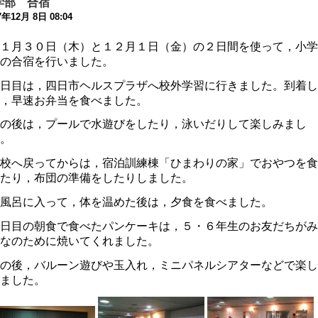
学部 合宿
7年12月 8日 08:04
学期当初の対応について
1年8月26日 09:56
１月３０日（木）と１２月１日（金）の２日間を使って，小学
の合宿を行いました。
席・遅刻連絡フォームについて
1年4月 7日 19:11
日目は，四日市ヘルスプラザへ校外学習に行きました。到着し
，早速お弁当を食べました。
動会実施案内
の後は，プールで水遊びをしたり，泳いだりして楽しみまし
0年10月18日 06:50
。
動会延期の案内
校へ戻ってからは，宿泊訓練棟「ひまわりの家」でおやつを食
0年10月16日 13:54
たり，布団の準備をしたりしました。
32回公開研究会 開催中止のお知らせ
風呂に入って，体を温めた後は，夕食を食べました。
0年7月20日 08:53
日目の朝食で食べたパンケーキは，５・６年生のお友だちがみ
和2年度 卒業生行事中止の案内
なのために焼いてくれました。
0年6月25日 08:12
の後，バルーン遊びや玉入れ，ミニパネルシアターなどで楽し
ました。
校教育活動の再開，分散登校のお知らせ
0年5月14日 18:11