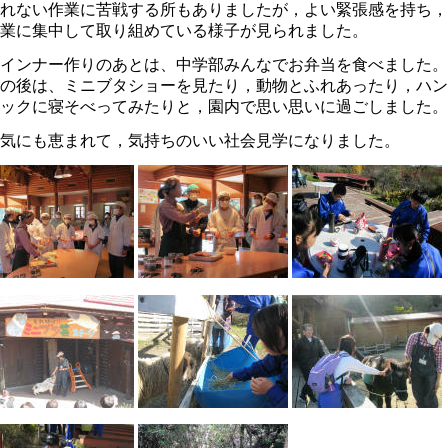
れない作業に苦戦する所もありましたが，よい緊張感を持ち，
夏祭り」の中止について
業に集中して取り組めている様子が見られました。
8年7月27日 11:06
インナー作りのあとは、中学部みんなでお弁当を食べました。
018年度 夏祭りについてのお知らせ
の後は、ミニブタショーを見たり，動物とふれあったり，ハン
8年7月26日 09:25
ックに寝そべってみたりと，園内で思い思いに過ごしました。
成30年度 学校見学会について
気にも恵まれて，気持ちのいい社会見学になりました。
8年5月 7日 16:12
31回公開研究会へのご参加ありがとうございました。
8年2月15日 07:38
第３１回 公開研究会」の第２次案内を掲載しました
7年12月13日 18:22
第３１回 公開研究会」の第一次案内を掲載しました
7年6月 1日 08:00
庭改修工事 終了しました
6年9月 7日 18:31
成２９年度使用教科用図書の採択理由