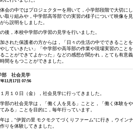
9年10月13日 06:04
体会の中ではプロジェクターを用いて，小学部段階で大切にし
動会を13日（日）に延期します。
い取り組みや，中学部高等部での実習の様子について映像を見
9年10月11日 12:00
がら説明をしました。
和2年度 入学選考実施要項を掲載しました
の後，本校中学部の学習の見学を行いました。
9年9月 2日 15:06
加された保護者の方からは，「日々の生活の中でできることを
友会夏祭り中止のお知らせ
やしていきたい」「中学部や高等部の作業や現場実習のことを
9年7月26日 16:34
ることができてよかった」などの感想が聞かれ，とても有意義
時間をもつことができました。
成31年度 学校見学会について
9年5月 7日 15:11
学部 社会見学
7年11月17日 07:56
健関係書類の更新について
9年3月19日 13:16
１月１０日（金），社会見学に行ってきました。
わいわい集まろう会」のお知らせ
学部の社会見学は，「働く人を見る」ことと，「働く体験をや
8年9月28日 08:00
てみる」ことを目的に，毎年行っています。
じめ防止基本方針
年は，"伊賀の里 モクモクてづくりファーム"に行き，ウイン
8年9月 1日 13:51
作りを体験してきました。