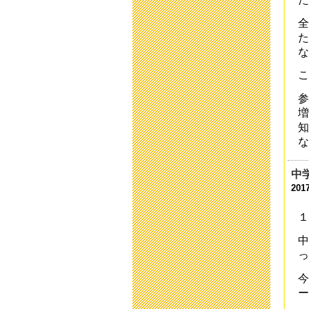
201
全
運
た
201
な
令
こ
201
参
育
増
201
知
な
平
201
中
201
保
201
１
「
中
201
っ
い
今
201
ー