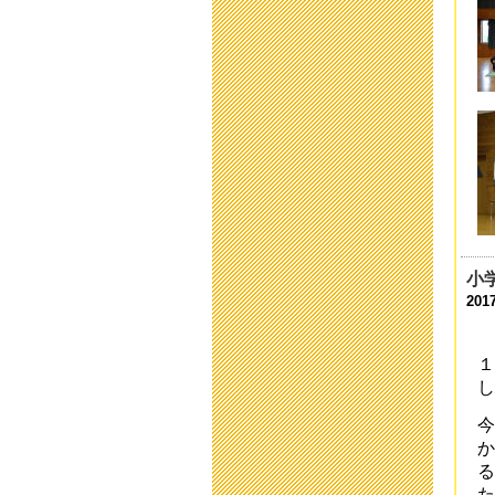
臨
202
臨
202
臨
202
送
202
新
小
202
201
「
１
202
し
保
今
201
か
る
本
た