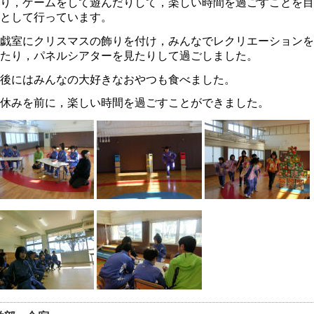
り，ゲームをして遊んだりして，楽しい時間を過ごすことを目
32回 公開研究会1次案内のお知らせ
として行っています。
3年6月14日 19:36
戯室にクリスマスの飾りを付け，みんなでレクリエーションを
育ボランティアについて
たり，パネルシアターを見たりして過ごしました。
3年5月11日 17:08
後にはみんなの大好きなおやつも食べました。
健関係書類について
休みを前に，楽しい時間を過ごすことができました。
3年4月14日 17:43
究中間報告の終了のお知らせ
3年3月20日 17:16
究中間報告 お知らせの追伸
3年1月27日 15:26
和４年度 研究中間報告のお知らせ
3年1月19日 16:52
和５年度 中学部 新１年生（欠員分） 追加募集
2年12月 1日 08:34
月13日以降の新型コロナウイルス感染症への対応について
1年9月 9日 17:45