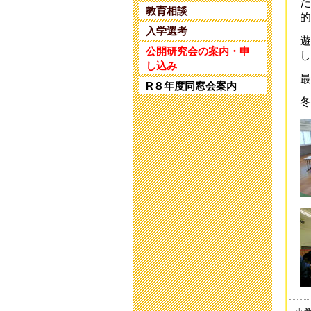
た
第
教育相談
的
202
入学選考
遊
教
公開研究会の案内・申
し
202
し込み
最
R８年度同窓会案内
保
冬
202
研
202
研
202
令
202
令
202
9
202