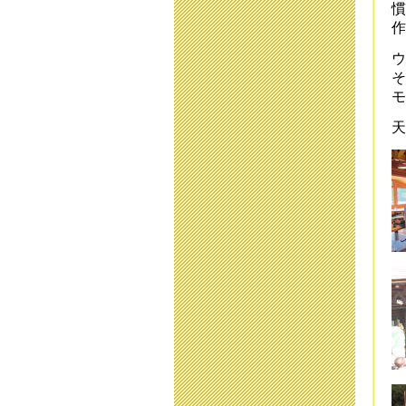
慣
「
作
201
ウ
2
そ
201
モ
平
天
201
第
201
「
201
「
201
中
201
平