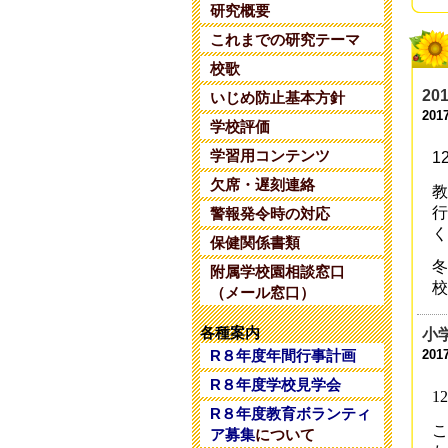
研究概要
令
これまでの研究テーマ
202
校歌
令
20
いじめ防止基本方針
202
201
学校評価
令
学習用コンテンツ
1
202
欠席・遅刻連絡
教
行
警報発令時の対応
令
く
202
保健関係書類
冬
附属学校園相談窓口
令
校
（メール窓口）
202
各種案内
令
小
R８年度年間行事計画
202
201
R８年度学校見学会
令
12
R８年度教育ボランティ
202
こ
ア募集
について