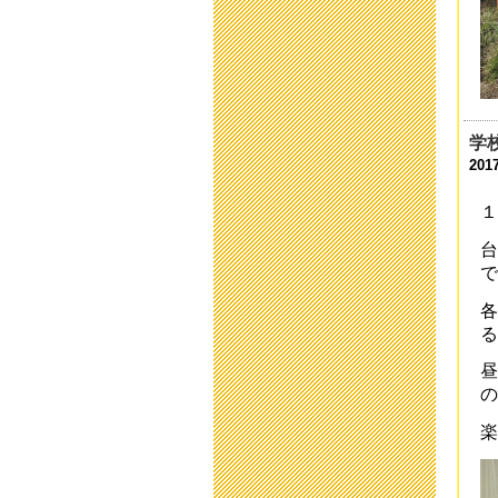
201
中
201
平
201
学校
201
平
201
１
台
避
で
201
各
第
る
201
昼
小
の
201
楽
中
201