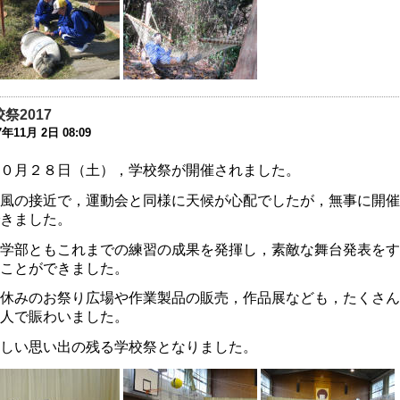
6年7月21日 08:25
庭改修工事について
6年7月19日 17:26
成27年度 学校の教育活動のアンケートの結果を公開します
6年5月10日 17:38
祭2017
7年11月 2日 08:09
成２８年度学校見学会
6年5月 9日 18:23
０月２８日（土），学校祭が開催されました。
風の接近で，運動会と同様に天候が心配でしたが，無事に開催
難訓練
きました。
6年3月 1日 18:22
学部ともこれまでの練習の成果を発揮し，素敵な舞台発表をす
30回公開研究会へのご参加ありがとうございました
ことができました。
6年2月27日 11:25
休みのお祭り広場や作業製品の販売，作品展なども，たくさん
学部 進路ガイダンスを開催しました
人で賑わいました。
6年2月 2日 08:58
しい思い出の残る学校祭となりました。
学部 進路ガイダンスを実施しました
6年2月 1日 17:37