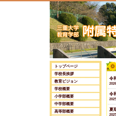
トップページ
学校長挨拶
令
教育ビジョン
202
学校概要
令
小学部概要
202
中学部概要
夏
高等部概要
202