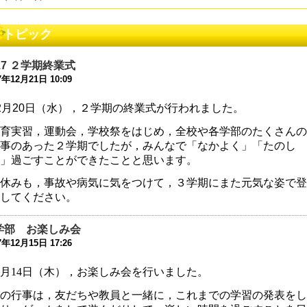
和８年度 同窓会案内について
トピック
5年5月28日 18:45
和８年度 教育ボランティアについて
17 ２学期終業式
5年5月 1日 16:18
7年12月21日 10:09
和８年度コンサルテーションについて
2
月
20
日（水），２学期の終業式が行われました。
5年4月26日 17:00
育実習，運動会，学校祭をはじめ，全校や各学部のたくさんの
事のあった２学期でしたが，みんなで「なかよく」「たのし
和7年度学校見学会について
」過ごすことができたことと思います。
5年4月25日 17:00
休みも，事故や病気に気をつけて，３学期にまた元気な姿で登
和5年度 公開研究会のお知らせ
してください。
4年1月10日 17:51
和5年度 公開研究会のお知らせ
学部 お楽しみ会
3年11月20日 18:22
7年12月15日 17:26
和６年度入学選考について
月
14
日（木），お楽しみ会を行いました。
3年8月25日 09:00
の行事は，友だちや教員と一緒に，これまでの学習の発表をし