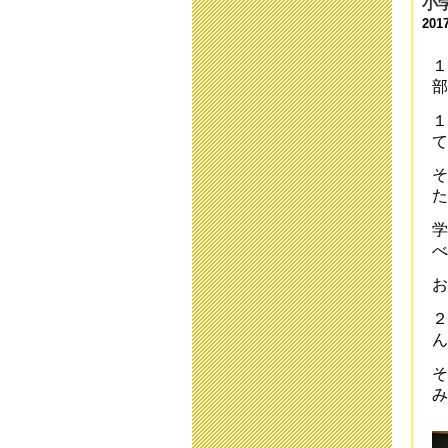
小
201
二
202
１
部
欠
202
１
て
運
そ
202
た
運
学
202
べ
第
お
202
２
令
ん
202
そ
み
学
202