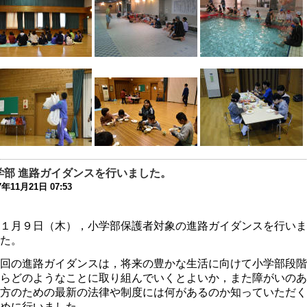
時休校中の一時預かりについて
0年4月30日 10:00
時休校延長のお知らせ
0年4月28日 15:35
時休校期間中の登校日等の取り止めについての連絡
0年4月17日 16:00
迎時における附属学校の構内道路の通行ルールについての連絡
0年4月 8日 10:53
型コロナウィルス感染症に関する休校についての連絡
学部 進路ガイダンスを行いました。
0年3月10日 16:39
7年11月21日 07:53
令和元年度 同窓会 及び 父母の会総会」中止のお知らせ
１月９日（木），小学部保護者対象の進路ガイダンスを行いま
0年2月26日 17:41
た。
健関係書類の更新について
回の進路ガイダンスは，将来の豊かな生活に向けて小学部段階
9年11月11日 17:43
らどのようなことに取り組んでいくとよいか，また障がいのあ
方のための最新の法律や制度には何があるのか知っていただく
日（10/13）運動会を実施します
めに行いました。