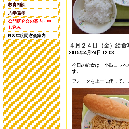
2025年4月25日 17:
教育相談
入学選考
令和5年度 公
公開研究会の案内・申
し込み
2024年1月10日 17:
R８年度同窓会案内
４月２４日（金）給食
令和5年度 公
2015年4月24日 12:03
2023年11月20日 18
今日の給食は、小型コッペ
す。
令和６年度入
フォークを上手に使って、
2023年8月25日 09:
第32回 公開
2023年6月14日 19: