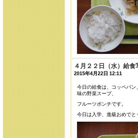
令和５年度 
2022年12月 1日 08
9月13日以降
について
2021年9月 9日 17:
４月２２日（水）給食
2015年4月22日 12:11
二学期当初の
今日の給食は、コッペパン
2021年8月26日 09:
味の野菜スープ、
フルーツポンチです。
欠席・遅刻連
今日は入学、進級おめでとう
2021年4月 7日 19:
運動会実施案