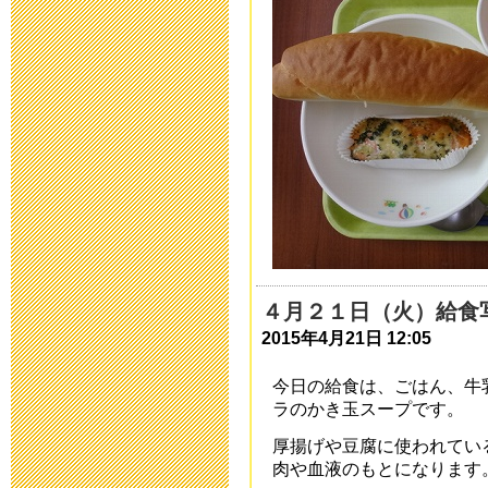
2020年10月18日 06
運動会延期の
2020年10月16日 13
第32回公開研
2020年7月20日 08:
令和2年度 卒
４月２１日（火）給食
2020年6月25日 08:
2015年4月21日 12:05
今日の給食は、ごはん、牛
学校教育活動
ラのかき玉スープです。
2020年5月14日 18:
厚揚げや豆腐に使われてい
肉や血液のもとになります