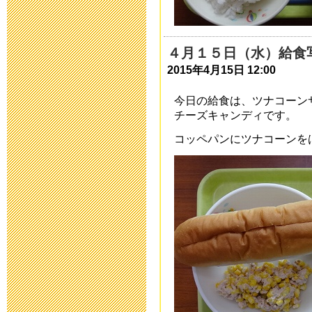
2018年5月 7日 16:
第31回公開研
４月１５日（水）給食
2015年4月15日 12:00
た。
今日の給食は、ツナコーン
2018年2月15日 07:
チーズキャンディです。
コッペパンにツナコーンをは
「第３１回 
した
2017年12月13日 18
「第３１回 
した
2017年6月 1日 08: