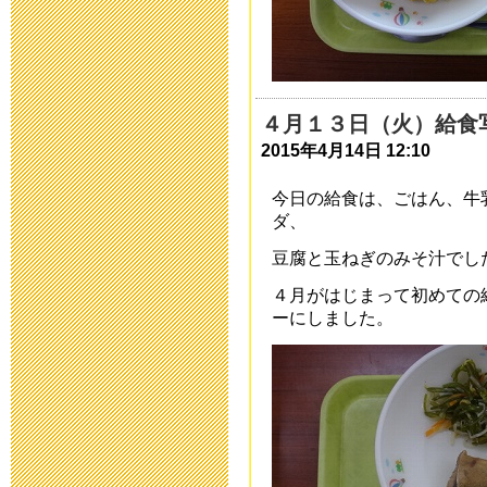
中庭改修工事
2016年9月 7日 18:
４月１３日（火）給食
平成２９年度
2015年4月14日 12:10
2016年7月21日 08:
今日の給食は、ごはん、牛
ダ、
中庭改修工事
豆腐と玉ねぎのみそ汁でし
2016年7月19日 17:
４月がはじまって初めての
ーにしました。
平成27年度 
開します
2016年5月10日 17: