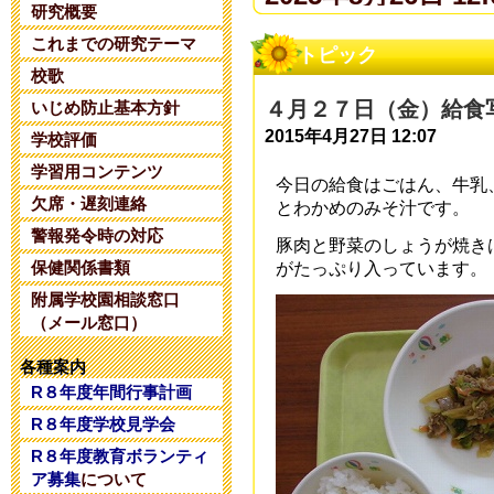
研究概要
これまでの研究テーマ
夏期コンサル
トピック
校歌
2025年6月14日 20:
４月２７日（金）給食
いじめ防止基本方針
2015年4月27日 12:07
学校評価
令和８年度 
学習用コンテンツ
今日の給食はごはん、牛乳
2025年5月28日 18:
欠席・遅刻連絡
とわかめのみそ汁です。
警報発令時の対応
豚肉と野菜のしょうが焼き
令和８年度 
保健関係書類
がたっぷり入っています。
附属学校園相談窓口
2025年5月 1日 16:
（メール窓口）
令和８年度コ
各種案内
R８年度年間行事計画
2025年4月26日 17:
R８年度学校見学会
R８年度教育ボランティ
令和7年度学校
ア募集
について