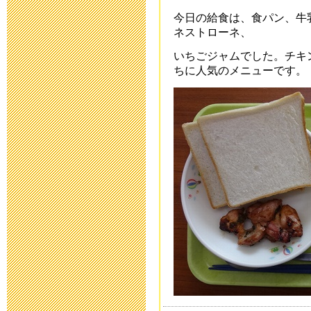
今日の給食は、食パン、牛
運動会を13日
ネストローネ、
2019年10月11日 12
いちごジャムでした。チキ
ちに人気のメニューです。
令和2年度 入
2019年9月 2日 15:
育友会夏祭り
2019年7月26日 16:
平成31年度 
2019年5月 7日 15:
保健関係書類