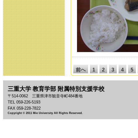
平成２８年度
2016年5月 9日 18:
避難訓練
2016年3月 1日 18:
第30回公開研
前へ
1
2
3
4
5
た
14
15
16
17
18
2016年2月27日 11:
26
27
28
29
30
三重大学 教育学部 附属特別支援学校
38
39
40
41
42
〒514-0062 三重県津市観音寺町484番地
小学部 進路
TEL 059-226-5193
50
51
52
53
54
FAX 059-228-7822
2016年2月 2日 08:
62
63
64
65
66
Copyright © 2011 Mie University All Rights Reserved.
次へ
中学部 進路