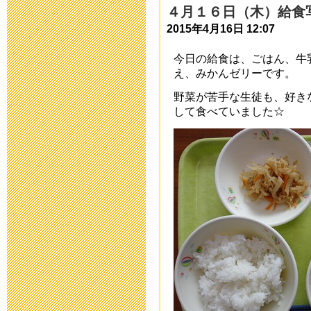
2019年3月19日 13:
４月１６日（木）給食
2015年4月16日 12:07
「わいわい集
今日の給食は、ごはん、牛
2018年9月28日 08:
え、みかんゼリーです。
野菜が苦手な生徒も、好き
いじめ防止基
して食べていました☆
2018年9月 1日 13:
「夏祭り」の
2018年7月27日 11:
2018年度 
2018年7月26日 09:
平成30年度 