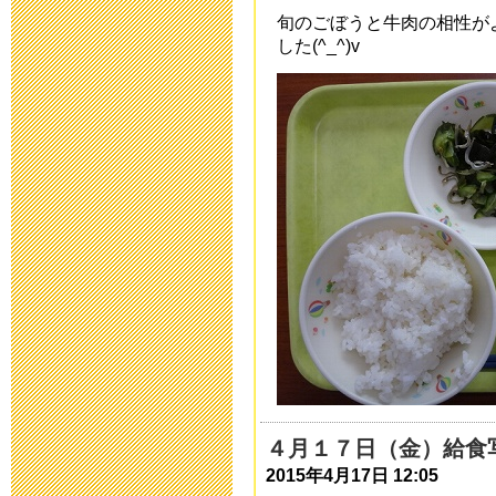
新型コロナウ
旬のごぼうと牛肉の相性が
した(^_^)v
連絡
2020年3月10日 16:
「令和元年度 
らせ
2020年2月26日 17:
保健関係書類
2019年11月11日 17
本日（10/1
４月１７日（金）給食
2019年10月13日 06
2015年4月17日 12:05