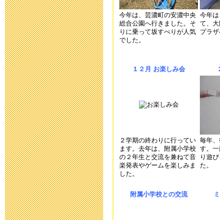
令和５年度 
今年は、芸濃町の安濃中央
今年は
総合公園へ行きました。そ
て、大
2022年12月 1日 08
りに乗って坂すべりが人気
プラザ
でした。
9月13日以降
１２月 お楽しみ会
について
2021年9月 9日 17:
二学期当初の
2021年8月26日 09:
２学期の終わりに行ってい
毎年、
ます。去年は、附属小学校
す。一
の２年生と交流を兼ねて音
り遊び
楽発表やゲームを楽しみま
た。
欠席・遅刻連
した。
2021年4月 7日 19:
附属小学校との交流
ミ
運動会実施案