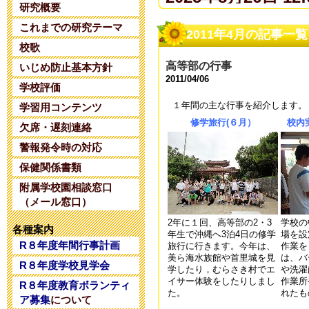
研究概要
これまでの研究テーマ
夏期コンサル
2011年4月の記事一覧
校歌
2025年6月14日 20:
高等部の行事
いじめ防止基本方針
2011/04/06
学校評価
令和８年度 
１年間の主な行事を紹介します。
学習用コンテンツ
修学旅行(６月）
校内
2025年5月28日 18:
欠席・遅刻連絡
警報発令時の対応
令和８年度 
保健関係書類
附属学校園相談窓口
2025年5月 1日 16:
（メール窓口）
2年に１回、高等部の2・3
学校の
令和８年度コ
各種案内
年生で沖縄へ3泊4日の修学
場を設
R８年度年間行事計画
旅行に行きます。今年は、
作業を
2025年4月26日 17:
美ら海水族館や首里城を見
は、バ
R８年度学校見学会
学したり，むらさき村でエ
や洗濯
イサー体験をしたりしまし
作業所
R８年度教育ボランティ
令和7年度学校
た。
れたも
ア募集
について