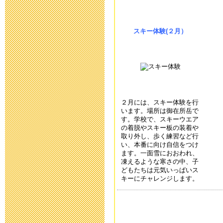
新型コロナウ
連絡
スキー体験(２月）
2020年3月10日 16:
「令和元年度 
らせ
２月には、スキー体験を行
います。場所は御在所岳で
2020年2月26日 17:
す。学校で、スキーウエア
の着脱やスキー板の装着や
取り外し、歩く練習など行
保健関係書類
い、本番に向け自信をつけ
ます。一面雪におおわれ、
凍えるような寒さの中、子
2019年11月11日 17
どもたちは元気いっぱいス
キーにチャレンジします。
本日（10/1
2019年10月13日 06