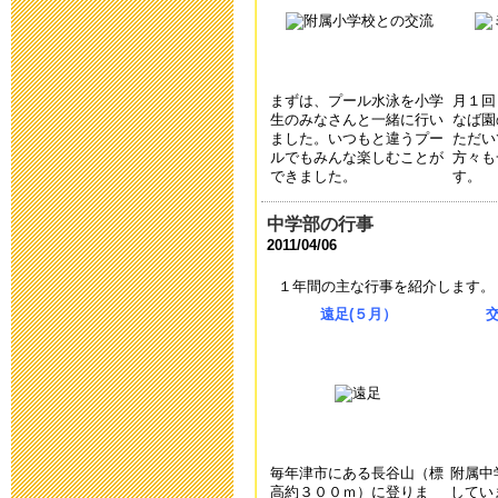
2020年10月18日 06
運動会延期の
まずは、プール水泳を小学
月１回
生のみなさんと一緒に行い
なば園
2020年10月16日 13
ました。いつもと違うプー
ただい
ルでもみんな楽しむことが
方々も
できました。
す。
第32回公開研
中学部の行事
2020年7月20日 08:
2011/04/06
１年間の主な行事を紹介します。
令和2年度 卒
遠足(５月）
2020年6月25日 08:
学校教育活動
2020年5月14日 18:
毎年津市にある長谷山（標
附属中
高約３００ｍ）に登りま
してい