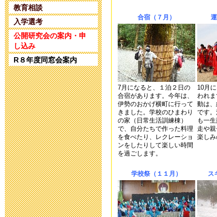
2025年4月25日 17:
教育相談
合宿（７月）
運
入学選考
令和5年度 公
公開研究会の案内・申
し込み
2024年1月10日 17:
R８年度同窓会案内
令和5年度 公
7月になると、１泊２日の
10月
合宿があります。今年は、
われま
2023年11月20日 18
伊勢のおかげ横町に行って
動は、
きました。学校のひまわり
です。
の家（日常生活訓練棟）
も一生
令和６年度入
で、自分たちで作った料理
走や親
を食べたり、レクレーショ
楽しみ
2023年8月25日 09:
ンをしたりして楽しい時間
を過ごします。
第32回 公開
学校祭（１１月）
ス
2023年6月14日 19: