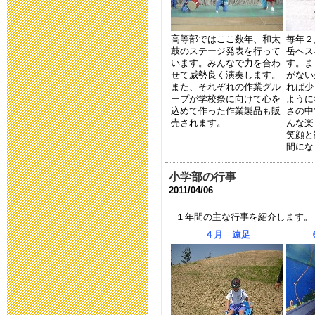
教育ボランテ
2023年5月11日 17:
高等部ではここ数年、和太
毎年２
鼓のステージ発表を行って
岳へス
保健関係書類
います。みんなで力を合わ
す。ま
せて威勢良く演奏します。
がない
また、それぞれの作業グル
れば少
2023年4月14日 17:
ープが学校祭に向けて心を
ように
込めて作った作業製品も販
さの中
売されます。
んな楽
研究中間報告
笑顔と
間にな
2023年3月20日 17:
小学部の行事
2011/04/06
研究中間報告
１年間の主な行事を紹介します。
2023年1月27日 15:
４月 遠足
令和４年度 
2023年1月19日 16: