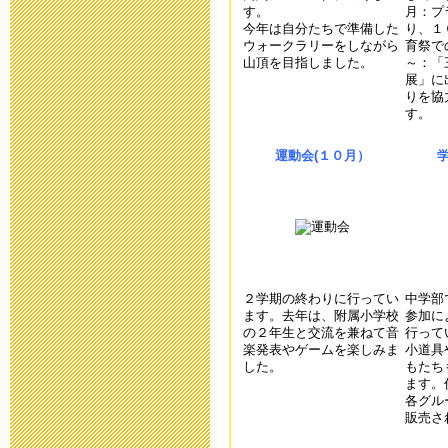
臨時休校中の
す。
月：プ
今年は自分たちで準備した
り、１
ウォークラリーをしながら
育祭で
2020年4月30日 10:
山頂を目指しました。
～：「
展」に
りを協
臨時休校延長
す。
2020年4月28日 15:
運動会(１０月）
臨時休校期間
絡
2020年4月17日 16:
２学期の終わりに行ってい
中学部
ます。去年は、附属小学校
参加に
送迎時におけ
の２年生と交流を兼ねて音
行って
楽発表やゲームを楽しみま
小道具
した。
もたち
ついての連絡
ます。
各グル
2020年4月 8日 10:
販売さ