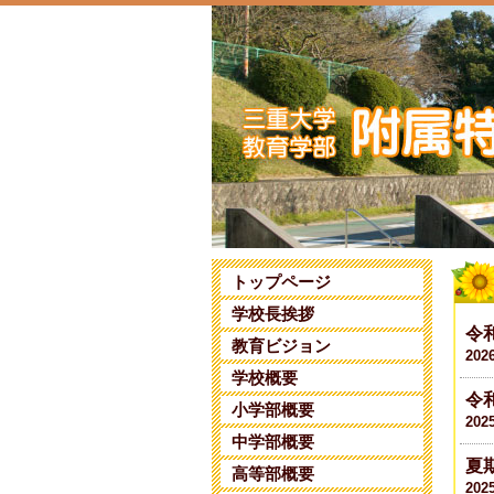
トップページ
学校長挨拶
令
教育ビジョン
202
学校概要
令
小学部概要
202
中学部概要
夏
高等部概要
202