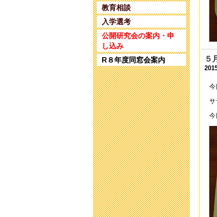
第
教育相談
202
入学選考
教
公開研究会の案内・申
202
し込み
５
R８年度同窓会案内
保
2015
202
今
研
202
サ
今
研
202
令
202
令
202
9
202