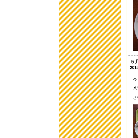
201
運
201
令
201
育
201
５
2015
平
201
今
保
八
201
さ
「
201
い
201