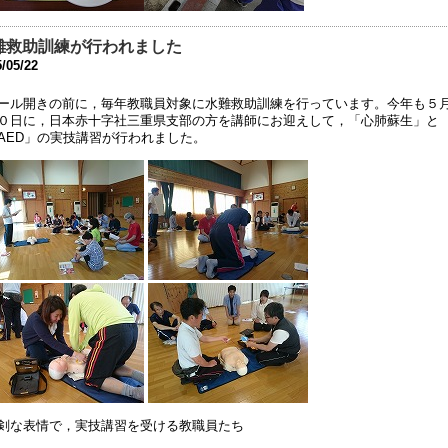
夏祭り」の中止について
8年7月27日 11:06
難救助訓練が行われました
/05/22
018年度 夏祭りについてのお知らせ
8年7月26日 09:25
ール開きの前に，毎年教職員対象に水難救助訓練を行っています。今年も５
０日に，日本赤十字社三重県支部の方を講師にお迎えして，「心肺蘇生」と
成30年度 学校見学会について
AED」の実技講習が行われました。
8年5月 7日 16:12
31回公開研究会へのご参加ありがとうございました。
8年2月15日 07:38
第３１回 公開研究会」の第２次案内を掲載しました
7年12月13日 18:22
第３１回 公開研究会」の第一次案内を掲載しました
7年6月 1日 08:00
庭改修工事 終了しました
6年9月 7日 18:31
剣な表情で，実技講習を受ける教職員たち
成２９年度使用教科用図書の採択理由