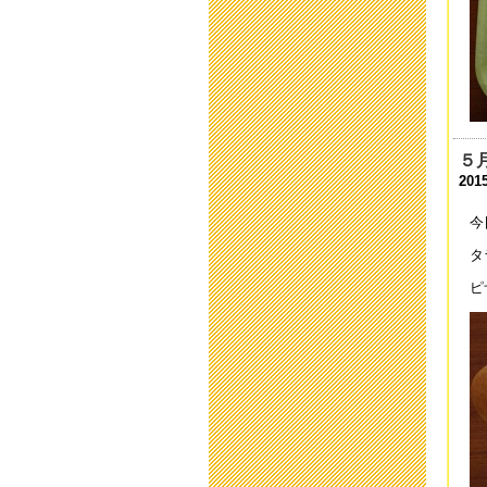
二
202
欠
202
５
運
2015
202
今
運
タ
202
ピ
第
202
令
202
学
202