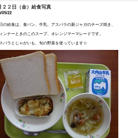
6年7月21日 08:25
月２２日（金）給食写真
/05/22
庭改修工事について
6年7月19日 17:26
日の給食は、食パン、牛乳、アスパラの新ジャガのチーズ焼き、
成27年度 学校の教育活動のアンケートの結果を公開します
ィンナーときのこのスープ、オレンジマーマレードです。
6年5月10日 17:38
スパラとじゃがいも、旬の野菜を使っています☆
成２８年度学校見学会
6年5月 9日 18:23
難訓練
6年3月 1日 18:22
30回公開研究会へのご参加ありがとうございました
6年2月27日 11:25
学部 進路ガイダンスを開催しました
6年2月 2日 08:58
学部 進路ガイダンスを実施しました
6年2月 1日 17:37