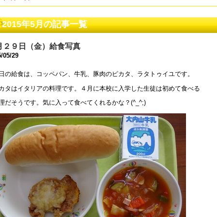
和８年度 同窓会案内について
2015年5月の記事一覧
5年5月28日 18:45
和８年度 教育ボランティアについて
月２９日（金）給食写真
5年5月 1日 16:18
/05/29
日の給食は、コッペパン、牛乳、豚肉のピカタ、ラタトゥイユです。
和８年度コンサルテーションについて
5年4月26日 17:00
カタはイタリアの料理です。４月に本校に入学した生徒は初めて食べる
理だそうです。気に入って食べてくれるかな？(^_^;)
和7年度学校見学会について
5年4月25日 17:00
和5年度 公開研究会のお知らせ
4年1月10日 17:51
和5年度 公開研究会のお知らせ
3年11月20日 18:22
和６年度入学選考について
3年8月25日 09:00