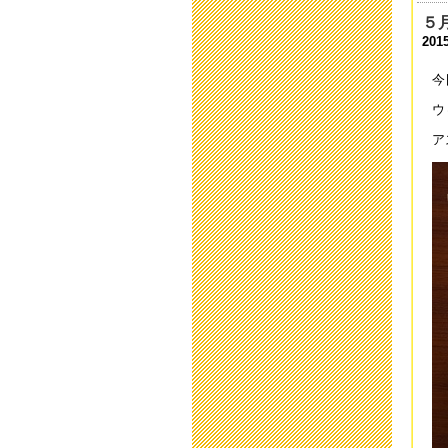
201
５
2015
中
201
今
平
ウ
201
ア
平
201
避
201
第
201
小
201
中
201