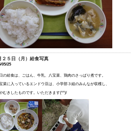
9年10月13日 06:04
動会を13日（日）に延期します。
9年10月11日 12:00
和2年度 入学選考実施要項を掲載しました
9年9月 2日 15:06
友会夏祭り中止のお知らせ
9年7月26日 16:34
月２５日（月）給食写真
/05/25
成31年度 学校見学会について
9年5月 7日 15:11
日の給食は、ごはん、牛乳、八宝菜、鶏肉のさっぱり煮です。
健関係書類の更新について
宝菜に入っているエンドウ豆は、小学部３組のみんなが収穫し、
9年3月19日 13:16
やむきしたものです。いただきます(^^)/
わいわい集まろう会」のお知らせ
8年9月28日 08:00
じめ防止基本方針
8年9月 1日 13:51