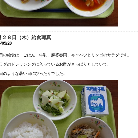
32回 公開研究会1次案内のお知らせ
3年6月14日 19:36
育ボランティアについて
3年5月11日 17:08
月２８日（木）給食写真
健関係書類について
/05/28
3年4月14日 17:43
日の給食は、ごはん、牛乳、麻婆春雨、キャベツとリンゴのサラダです。
究中間報告の終了のお知らせ
3年3月20日 17:16
ラダのドレッシングに入っているお酢がさっぱりとしていて、
日のような暑い日にぴったりでした。
究中間報告 お知らせの追伸
3年1月27日 15:26
和４年度 研究中間報告のお知らせ
3年1月19日 16:52
和５年度 中学部 新１年生（欠員分） 追加募集
2年12月 1日 08:34
月13日以降の新型コロナウイルス感染症への対応について
1年9月 9日 17:45