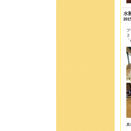
「
201
水
2015
2
201
プ
２
平
「
201
第
201
「
201
「
201
中
201
真
平