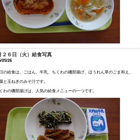
時休校中の一時預かりについて
0年4月30日 10:00
時休校延長のお知らせ
0年4月28日 15:35
時休校期間中の登校日等の取り止めについての連絡
0年4月17日 16:00
月２６日（火）給食写真
迎時における附属学校の構内道路の通行ルールについての連絡
/05/26
0年4月 8日 10:53
日の給食は、ごはん、牛乳、ちくわの磯部揚げ、ほうれん草のごま和え、
型コロナウィルス感染症に関する休校についての連絡
腐と玉ねぎのみそ汁です。
0年3月10日 16:39
くわの磯部揚げは、人気の給食メニューの一つです。
令和元年度 同窓会 及び 父母の会総会」中止のお知らせ
0年2月26日 17:41
健関係書類の更新について
9年11月11日 17:43
日（10/13）運動会を実施します