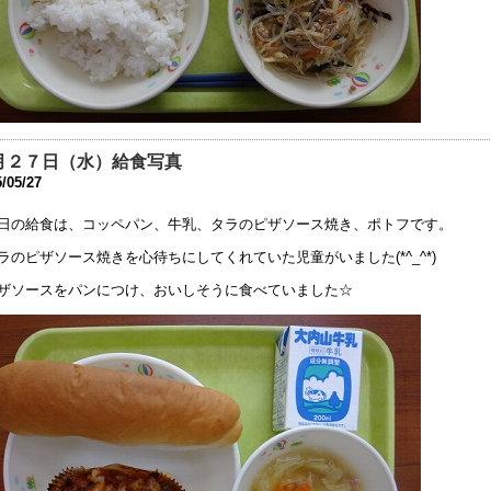
学期当初の対応について
1年8月26日 09:56
席・遅刻連絡フォームについて
1年4月 7日 19:11
月２７日（水）給食写真
動会実施案内
/05/27
0年10月18日 06:50
日の給食は、コッペパン、牛乳、タラのピザソース焼き、ポトフです。
動会延期の案内
ラのピザソース焼きを心待ちにしてくれていた児童がいました(*^_^*)
0年10月16日 13:54
ザソースをパンにつけ、おいしそうに食べていました☆
32回公開研究会 開催中止のお知らせ
0年7月20日 08:53
和2年度 卒業生行事中止の案内
0年6月25日 08:12
校教育活動の再開，分散登校のお知らせ
0年5月14日 18:11