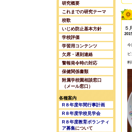
研究概要
令
これまでの研究テーマ
202
校歌
令
５
いじめ防止基本方針
202
2015
学校評価
今
令
学習用コンテンツ
202
ピ
欠席・遅刻連絡
料
警報発令時の対応
令
202
保健関係書類
附属学校園相談窓口
令
（メール窓口）
202
各種案内
令
R８年度年間行事計画
202
R８年度学校見学会
令
R８年度教育ボランティ
202
ア募集
について