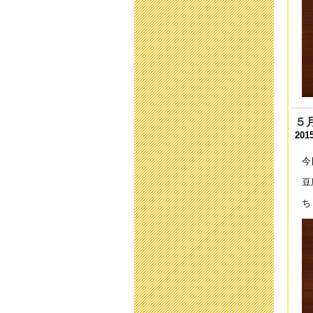
臨
202
臨
202
臨
202
５
送
2015
202
今
新
豆
202
ち
「
202
保
201
本