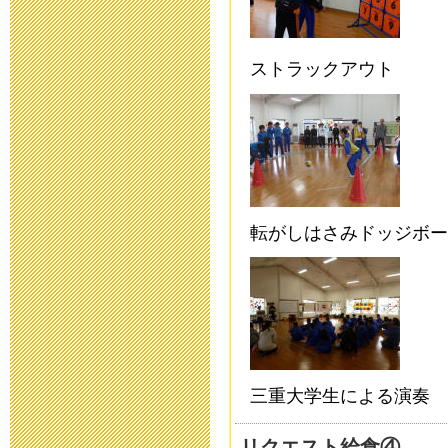
2019年3月19日 13:
「わいわい集
ストラックアウト
2018年9月28日 08:
いじめ防止基
2018年9月 1日 13:
転がしはさみドッジボー
「夏祭り」の
2018年7月27日 11:
2018年度 
2018年7月26日 09:
三重大学生による演奏
平成30年度 
リクエスト給食④