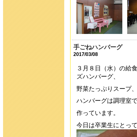
2020年10月18日 06
運動会延期の
2020年10月16日 13
手ごねハンバーグ
第32回公開研
2017/03/08
2020年7月20日 08:
３月８日（水）の給
ズハンバーグ、
令和2年度 卒
野菜たっぷりスープ
2020年6月25日 08:
ハンバーグは調理室
学校教育活動
作っています。
2020年5月14日 18:
今日は卒業生にとっ