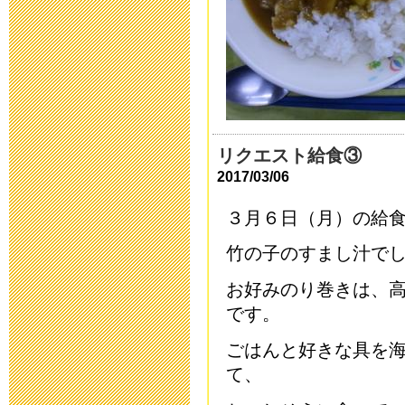
中庭改修工事
2016年9月 7日 18:
平成２９年度
2016年7月21日 08:
リクエスト給食③
2017/03/06
中庭改修工事
３月６日（月）の給
2016年7月19日 17:
竹の子のすまし汁で
平成27年度 
お好みのり巻きは、
です。
開します
ごはんと好きな具を
2016年5月10日 17:
て、