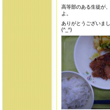
教育ボランテ
高等部のある生徒が
2023年5月11日 17:
よ。
保健関係書類
ありがとうございま
(^_^)
2023年4月14日 17:
研究中間報告
2023年3月20日 17:
研究中間報告
2023年1月27日 15:
令和４年度 
2023年1月19日 16: