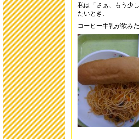
私は「さぁ、もう少
2015年6月 5日 19:
たいとき、
コーヒー牛乳が飲みたく
平成２７年度
2015年5月11日 09:
災害用伝言ダイヤ
ついて
2015年4月27日 18:
入学説明会を
2015年2月20日 16:
10月30日(