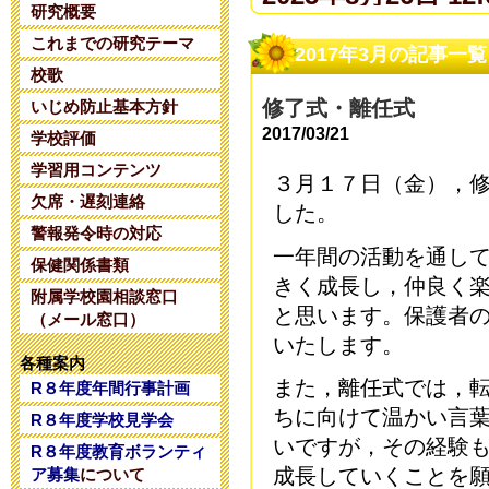
研究概要
これまでの研究テーマ
夏期コンサル
2017年3月の記事一覧
校歌
2025年6月14日 20:
修了式・離任式
いじめ防止基本方針
2017/03/21
学校評価
令和８年度 
学習用コンテンツ
３月１７日（金），
2025年5月28日 18:
欠席・遅刻連絡
した。
警報発令時の対応
一年間の活動を通し
令和８年度 
保健関係書類
きく成長し，仲良く
附属学校園相談窓口
2025年5月 1日 16:
と思います。保護者
（メール窓口）
いたします。
令和８年度コ
各種案内
また，離任式では，
R８年度年間行事計画
2025年4月26日 17:
ちに向けて温かい言
R８年度学校見学会
いですが，その経験
R８年度教育ボランティ
令和7年度学校
成長していくことを
ア募集
について