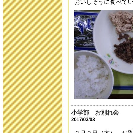
平成２８年度
おいしそうに食べて
2016年5月 9日 18:
避難訓練
2016年3月 1日 18:
第30回公開研
た
2016年2月27日 11:
小学部 進路
2016年2月 2日 08:
小学部 お別れ会
2017/03/03
中学部 進路