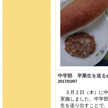
臨時休校中の
2020年4月30日 10:
臨時休校延長
2020年4月28日 15:
臨時休校期間
絡
2020年4月17日 16:
中学部 卒業生を送る
送迎時におけ
2017/03/07
ついての連絡
３月２日（木）に中
実施しました。中学
2020年4月 8日 10:
生を送り出すことで