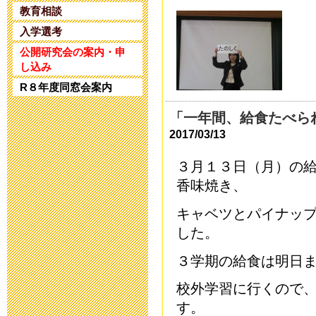
2025年4月25日 17:
教育相談
入学選考
令和5年度 公
公開研究会の案内・申
し込み
2024年1月10日 17:
R８年度同窓会案内
令和5年度 公
「一年間、給食たべら
2017/03/13
2023年11月20日 18
３月１３日（月）の
令和６年度入
香味焼き、
2023年8月25日 09:
キャベツとパイナッ
した。
第32回 公開
３学期の給食は明日
2023年6月14日 19:
校外学習に行くので
す。