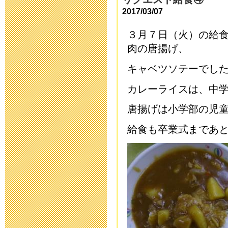
2018年5月 7日 16:
2017/03/07
３月７日（火）の給
第31回公開研
肉の唐揚げ、
た。
キャベツソテーでし
2018年2月15日 07:
カレーライスは、中
「第３１回 
唐揚げは小学部の児
した
給食も卒業式まであ
2017年12月13日 18
「第３１回 
した
2017年6月 1日 08: