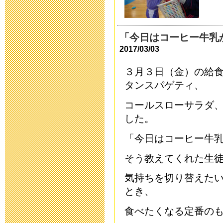
ついて
2015年9月28日 08:
「今日はコーヒー牛乳
2017/03/03
高等部 進路
３月３日（金）の給
2015年9月 9日 16:
タンスパゲティ、
平成28年度 
コールスローサラダ
した。
2015年9月 1日 08:
「今日はコーヒー牛
三重大学附属特
そう教えてくれた生
次案内)
気持ちを切り替えた
2015年8月26日 08:
とき、
食べたくなる定番の
平成27年度学