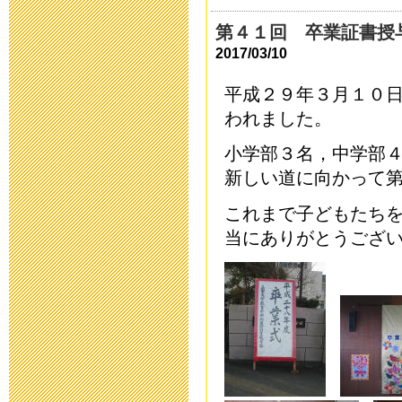
令和５年度 
第４１回 卒業証書授
2022年12月 1日 08
2017/03/10
平成２９年３月１０
9月13日以降
われました。
について
小学部３名，中学部
2021年9月 9日 17:
新しい道に向かって
これまで子どもたち
二学期当初の
当にありがとうござ
2021年8月26日 09:
欠席・遅刻連
2021年4月 7日 19:
運動会実施案