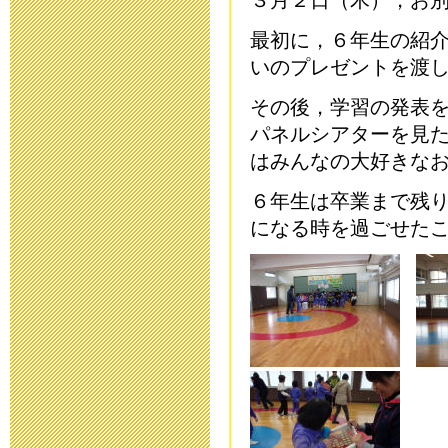
３月２日（木），お
2016年2月 1日 17:
最初に，６年生の紹
三重大学附属特
いのプレゼントを渡
次案内)
その後，学習の発表
パネルシアターを見
2016年1月 5日 11:
はみんなの大好きな
第17回 ひろ
６年生は卒業まで残
になる時を過ごせた
開催！
2015年11月13日 17
入学願書等，
2015年10月 1日 08
災害用伝言ダイヤ