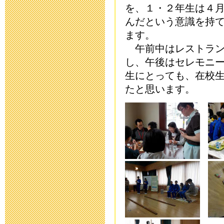
を、１・２年生は４
新型コロナウ
んだという意識を持
連絡
ます。
午前中はレストランへ
2020年3月10日 16:
し、午後はセレモニ
生にとっても、在校
「令和元年度 
たと思います。
らせ
2020年2月26日 17:
保健関係書類
2019年11月11日 17
本日（10/1
2019年10月13日 06