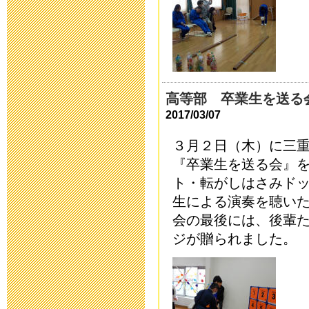
運動会を13日
2019年10月11日 12
令和2年度 入
高等部 卒業生を送る
2019年9月 2日 15:
2017/03/07
３月２日（木）に三
育友会夏祭り
『卒業生を送る会』
2019年7月26日 16:
ト・転がしはさみド
生による演奏を聴い
平成31年度 
会の最後には、後輩
ジが贈られました。
2019年5月 7日 15:
保健関係書類