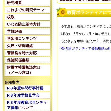
研究概要
これまでの研究テーマ
夏期コンサル
教育ボランティアに
校歌
2025年6月14日 20:
いじめ防止基本方針
今年度も，教育ボランティアに，
学校評価
期間は，
6月から３月上旬
を予定し
令和８年度 
学習用コンテンツ
必要事項を用紙に記入の上，本校
2025年5月28日 18:
欠席・遅刻連絡
R5 教育ボランティア登録用紙.pdf
警報発令時の対応
令和８年度 
保健関係書類
附属学校園相談窓口
2025年5月 1日 16:
（メール窓口）
令和８年度コ
各種案内
R８年度年間行事計画
2025年4月26日 17:
R８年度学校見学会
R８年度教育ボランティ
令和7年度学校
ア募集
について