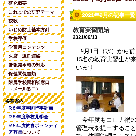
研究概要
これまでの研究テーマ
夏期コンサル
2021年9月の記事一覧
校歌
2025年6月14日 20:
教育実習開始
いじめ防止基本方針
2021/09/13
学校評価
令和８年度 
学習用コンテンツ
9月1日（水）から前
2025年5月28日 18:
欠席・遅刻連絡
15名の教育実習生が
警報発令時の対応
います。
令和８年度 
保健関係書類
附属学校園相談窓口
2025年5月 1日 16:
（メール窓口）
令和８年度コ
各種案内
R８年度年間行事計画
2025年4月26日 17:
R８年度学校見学会
今年度もコロナ禍の
R８年度教育ボランティ
管理表を提出するこ
令和7年度学校
ア募集
について