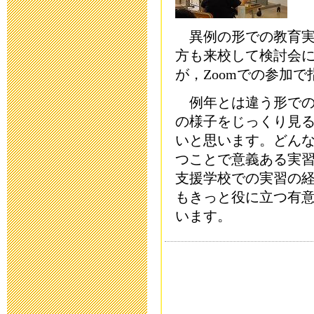
教育ボランテ
2023年5月11日 17:
異例の形での教育実
方も来校して検討会
保健関係書類
が，Zoomでの参加
2023年4月14日 17:
例年とは違う形での
の様子をじっくり見
研究中間報告
いと思います。どん
2023年3月20日 17:
つことで意義ある実
支援学校での実習の
研究中間報告
もきっと役に立つ有
います。
2023年1月27日 15:
令和４年度 
2023年1月19日 16: