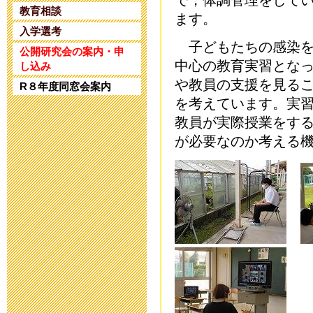
で，体調管理をして
2025年4月25日 17:
教育相談
ます。
入学選考
子どもたちの感染を
令和5年度 公
公開研究会の案内・申
中心の教育実習とな
し込み
2024年1月10日 17:
や教員の支援を見る
R８年度同窓会案内
を考えています。実
令和5年度 公
教員が実際授業をす
が必要なのか考える
2023年11月20日 18
令和６年度入
2023年8月25日 09:
第32回 公開
2023年6月14日 19: