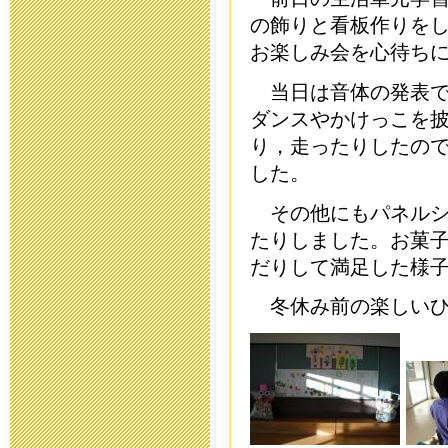
の飾りと看板作りを
2015年6月 5日 19:
お楽しみ会を心待ち
平成２７年度
当日は音体の発表で
ダンスやかけっこを
2015年5月11日 09:
り，走ったりしたの
した。
災害用伝言ダイヤ
その他にもパネルシ
ついて
たりしました。お菓
2015年4月27日 18:
だりして満足した様
冬休み前の楽しいひ
入学説明会を
2015年2月20日 16:
10月30日(