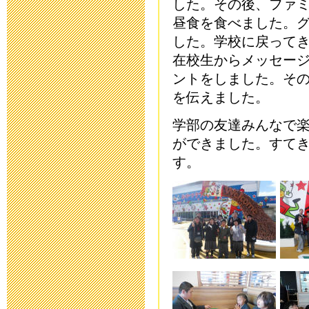
した。その後、ファ
新型コロナウ
昼食を食べました。
した。学校に戻って
連絡
在校生からメッセー
2020年3月10日 16:
ントをしました。そ
を伝えました。
「令和元年度 
学部の友達みんなで
らせ
ができました。すて
す。
2020年2月26日 17:
保健関係書類
2019年11月11日 17
本日（10/1
2019年10月13日 06