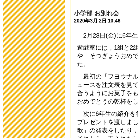
令和５年度 
小学部 お別れ会
2022年12月 1日 08
2020年3月 2日 10:46
9月13日以降
2月28日(金)に6
について
遊戯室には，1組と2
や「そつぎょうおめ
2021年9月 9日 17:
た。
二学期当初の
最初の「フヨウナル
ュースを注文表を見
2021年8月26日 09:
合うようにお菓子を
おめでとうの乾杯を
欠席・遅刻連
次に6年生の紹介を
2021年4月 7日 19:
プレゼントを渡しま
歌」の発表をしたり
運動会実施案