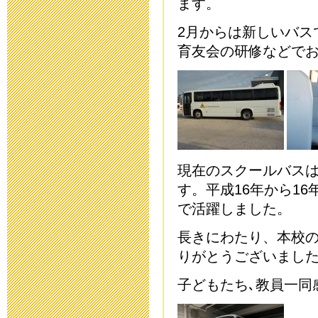
ます。
2018年5月 7日 16:
2
月からは新しいバス
育友会の研修などで
第31回公開研
た。
2018年2月15日 07:
「第３１回 
現在のスクールバス
した
す。平成
16
年から16
2017年12月13日 18
で活躍しました。
長きにわたり、本校
「第３１回 
りがとうございまし
した
子どもたち､教員一同
2017年6月 1日 08: