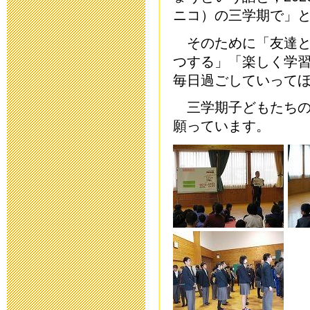
平成２８年度
ニコ）の三学期で」
2016年5月 9日 18:
そのために「友達と
つする」「楽しく学習
避難訓練
毎日過ごしていって
2016年3月 1日 18:
三学期子どもたちの
願っています。
第30回公開研
た
2016年2月27日 11:
小学部 進路
2016年2月 2日 08:
中学部 進路