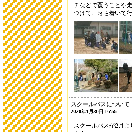
2019年3月19日 13:
チなどで覆うことや
つけて、落ち着いて
「わいわい集
2018年9月28日 08:
いじめ防止基
2018年9月 1日 13:
「夏祭り」の
2018年7月27日 11:
2018年度 
スクールバスについて
2018年7月26日 09:
2020年1月30日 16:55
スクールバスが
2
月よ
平成30年度 