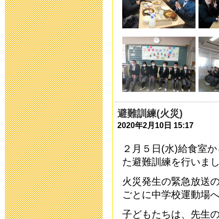
運動会を13日
2019年10月11日 12
令和2年度 入
2019年9月 2日 15:
育友会夏祭り
避難訓練(火災)
2019年7月26日 16:
2020年2月10日 15:17
２月５日(水)給食室
平成31年度 
た避難訓練を行いま
2019年5月 7日 15:
火災発生の緊急放送
ごとに中学校運動場
保健関係書類
子どもたちは、先生