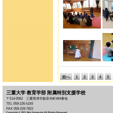
平成２６年度
2014年5月12日 18:
公開研究会あ
2014年3月14日 17:
平成26年度入
2013年9月 2日 17:
前へ
1
2
3
4
5
伝言ダイヤル
14
15
16
17
18
いて
26
27
28
29
30
三重大学 教育学部 附属特別支援学校
38
39
40
41
42
〒514-0062 三重県津市観音寺町484番地
2012年11月 1日 11
TEL 059-226-5193
50
51
52
53
54
FAX 059-228-7822
62
63
64
65
66
Copyright © 2011 Mie University All Rights Reserved.