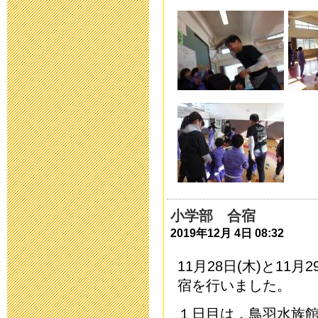
た。
2014年11月12日 19
第１６回ひろ
開催！
2014年11月 7日 11
10月７日小学
2014年10月20日 17
小学部 合宿
入学願書等、
2019年12月 4日 08:32
2014年10月 1日 07
11月28日(木)と11
宿を行いました。
災害用伝言ダイ
１日目は，鳥羽水族