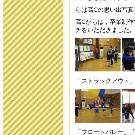
教育ボランテ
らは高
C
の思い出写真
2023年5月11日 17:
高
C
からは，卒業制作
保健関係書類
チをいただきました
2023年4月14日 17:
研究中間報告
2023年3月20日 17:
「ストラックアウト
研究中間報告
2023年1月27日 15:
令和４年度 
2023年1月19日 16:
「フロートバレー」「