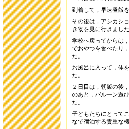
施について
到着して，早速昼飯
2014年9月26日 19:
その後は，アシカシ
き物を見に行きまし
平成２７年度
学校へ戻ってからは
2014年9月 1日 07:
でおやつを食べたり
た。
学校見学会へ
お風呂に入って，体
2014年6月 6日 19:
た。
避難訓練・非
２日目は，朝飯の後
のあと，バルーン遊
2014年5月23日 16:
た。
中学部遠足に
子どもたちにとって
なで宿泊する貴重な
2014年5月16日 17: