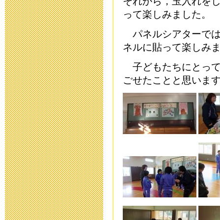
それから，玉入れを
2020年10月18日 06
って楽しみました。
パネルシアターでは
運動会延期の
ネルに貼って楽しみ
2020年10月16日 13
子どもたちにとって
ごせたことと思いま
第32回公開研
2020年7月20日 08:
令和2年度 卒
2020年6月25日 08:
学校教育活動
2020年5月14日 18: