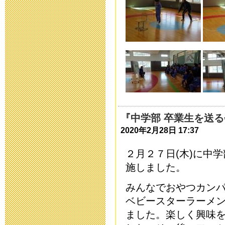
臨時休校中の
2020年4月30日 10:
臨時休校延長
2020年4月28日 15:
臨時休校期間
『中学部 卒業生を送
絡
2020年2月28日 17:37
2020年4月17日 16:
２月２７日
(
木
)
に中学
送迎時におけ
施しました。
みんなでおやつカン
ついての連絡
ベビースターラーメ
2020年4月 8日 10:
ました。楽しく興味