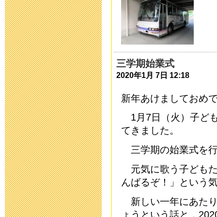
中庭改修工事
2016年9月 7日 18:
平成２９年度
三学期始業式
2020年1月 7日 12:18
2016年7月21日 08:
新年あけましておめ
中庭改修工事
1月7日（火）子ど
2016年7月19日 17:
てきました。
三学期の始業式を行
平成27年度 
元気に歌う子どもた
開します
んばるぞ！」という
2016年5月10日 17:
新しい一年にあたり
ょうという話と，20