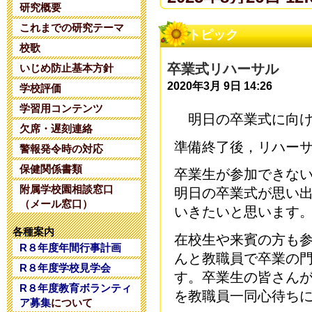
研究概要
これまでの研究テーマ
夏期コンサル
トピック
校歌
2025年6月14日 20:
卒業式リハーサル
いじめ防止基本方針
2020年3月 9日 14:26
学校評価
令和８年度 
学習用コンテンツ
明日の卒業式に向け
2025年5月28日 18:
欠席・遅刻連絡
準備終了後，リハー
警報発令時の対応
令和８年度 
保健関係書類
卒業生が参加できな
附属学校園相談窓口
2025年5月 1日 16:
明日の卒業式が思い
（メール窓口）
いきたいと思います
令和８年度コ
各種案内
在校生や来賓の方も
R８年度年間行事計画
2025年4月26日 17:
んと教職員で卒業の
R８年度学校見学会
す。卒業生の皆さん
R８年度教育ボランティ
令和7年度学校
を教職員一同心待ち
ア募集
について