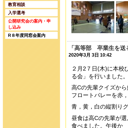
2025年4月25日 17:
教育相談
入学選考
令和5年度 公
公開研究会の案内・申
し込み
2024年1月10日 17:
R８年度同窓会案内
令和5年度 公
「高等部 卒業生を送
2020年3月 3日 10:42
2023年11月20日 18
２月
2
７日
(
木
)
に本校
令和６年度入
る会」を行いました
2023年8月25日 09:
高
C
の先輩クイズから
フロートバレーを赤
第32回 公開
青，黄，白の縦割り
2023年6月14日 19:
昼食は高
C
の先輩が選
食べました。午後か