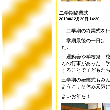
2016年2月 1日 17:
二学期終業式
三重大学附属特
2019年12月20日 14:20
次案内)
二学期の終業式を行
2016年1月 5日 11:
二学期最後の一日は
た。
第17回 ひろ
運動会や学校祭，校
開催！
んの行事があった二
2015年11月13日 17
することで子どもた
三学期の始業式もみ
入学願書等，
ように，冬休み元気
2015年10月 1日 08
よいお年を！
災害用伝言ダイヤ