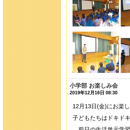
ついて
2015年9月28日 08:
高等部 進路
2015年9月 9日 16:
平成28年度 
2015年9月 1日 08:
小学部 お楽しみ会
三重大学附属特
2019年12月16日 08:30
次案内)
12月13日(金)にお
2015年8月26日 08:
子どもたちはドキド
平成27年度学
前日の生活単元学習