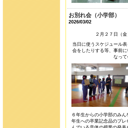
ついて
お別れ会（小学部）
2015年9月28日 08:
2026/03/02
高等部 進路
２月２７日（金
2015年9月 9日 16:
当日に使うスケジュール表
会をしたりする等、事前に
なって
平成28年度 
2015年9月 1日 08:
三重大学附属特
次案内)
2015年8月26日 08:
６年生からの小学部のみん
年生への卒業記念品のプレ
平成27年度学
んでいる音体の授業の発表