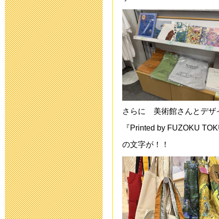
教育ボランテ
2023年5月11日 17:
保健関係書類
2023年4月14日 17:
研究中間報告
2023年3月20日 17:
さらに 美術館さんとデザ
『Printed by FUZOKU TO
研究中間報告
の文字が！！
2023年1月27日 15:
令和４年度 
2023年1月19日 16: