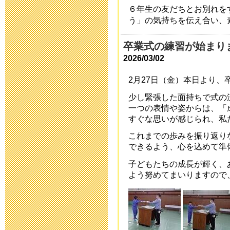
2016年2月 1日 17:
６年生の友だちとお別れを
う」の気持ちを伝え合い、
三重大学附属特
卒業式の練習が始まり
次案内)
2026/03/02
2016年1月 5日 11:
2月27日（金）本日より、
少し緊張した面持ちで式の
第17回 ひろ
一つの表情や姿からは、「
すぐな思いが感じられ、私
開催！
これまでの歩みを振り返り
2015年11月13日 17
できるよう、心を込めて準
子どもたちの成長が輝く、
入学願書等，
よう努めてまいりますので
2015年10月 1日 08
災害用伝言ダイヤ