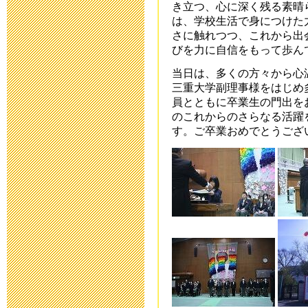
き立つ、心に深く残る素晴
2018年5月 7日 16:
は、学校生活で身につけた
さに触れつつ、これから出
第31回公開研
びを力に自信をもって歩ん
当日は、多くの方々から心
た。
三重大学副理事様をはじめ
員とともに卒業生の門出を
2018年2月15日 07:
のこれからのさらなる活躍
す。ご卒業おめでとうござ
「第３１回 
した
2017年12月13日 18
「第３１回 
した
2017年6月 1日 08: