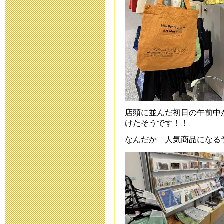
令和５年度 
2022年12月 1日 08
9月13日以降
について
2021年9月 9日 17:
店頭に並んだ初日の午前中
二学期当初の
けたそうです！！
なんだか 人気商品になる
2021年8月26日 09:
欠席・遅刻連
2021年4月 7日 19:
運動会実施案