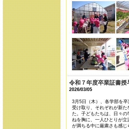
2019年3月19日 13:
「わいわい集
2018年9月28日 08:
いじめ防止基
2018年9月 1日 13:
「夏祭り」の
2018年7月27日 11:
令和７年度卒業証書授
2026/03/05
2018年度 
3月5日（木）、各学部を卒
2018年7月26日 09:
受け取り、それぞれが新た
た。子どもたちは、日々の
ねを胸に、一人ひとりが立
平成30年度 
が満ちる中に厳粛さも感じ