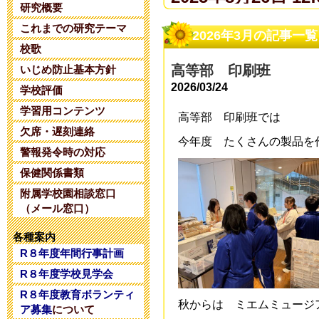
研究概要
これまでの研究テーマ
夏期コンサル
2026年3月の記事一覧
校歌
2025年6月14日 20:
高等部 印刷班
いじめ防止基本方針
2026/03/24
学校評価
令和８年度 
学習用コンテンツ
高等部 印刷班では
2025年5月28日 18:
欠席・遅刻連絡
今年度 たくさんの製品を
警報発令時の対応
令和８年度 
保健関係書類
附属学校園相談窓口
2025年5月 1日 16:
（メール窓口）
令和８年度コ
各種案内
R８年度年間行事計画
2025年4月26日 17:
R８年度学校見学会
R８年度教育ボランティ
令和7年度学校
秋からは ミエムミュージ
ア募集
について