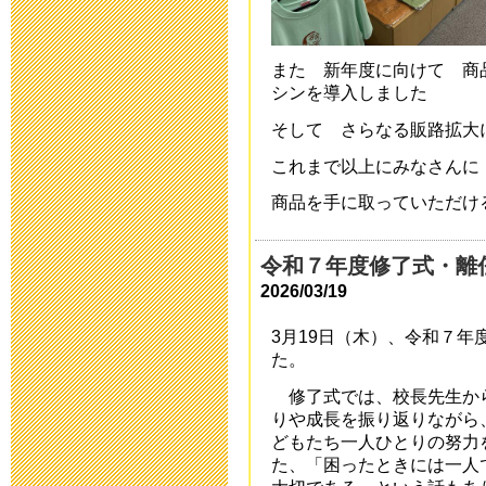
2020年10月18日 06
また 新年度に向けて 商
運動会延期の
シンを導入しました
そして さらなる販路拡大
2020年10月16日 13
これまで以上にみなさん
第32回公開研
商品を手に取っていただけ
2020年7月20日 08:
令和７年度修了式・離
令和2年度 卒
2026/03/19
2020年6月25日 08:
3月19日（木）、令和７
た。
学校教育活動
修了式では、校長先生から
りや成長を振り返りながら
2020年5月14日 18:
どもたち一人ひとりの努力
た、「困ったときには一人