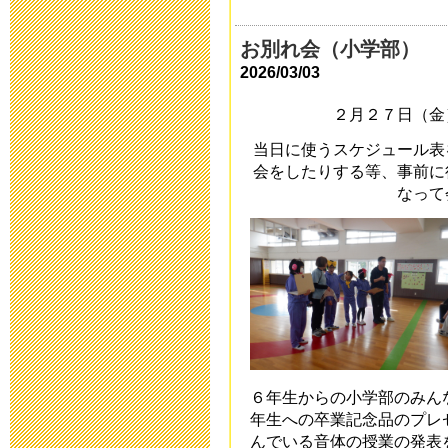
中庭改修工事
お別れ会（小学部）
2016年9月 7日 18:
2026/03/03
２月２７日（金
平成２９年度
当日に使うスケジュール表
2016年7月21日 08:
会をしたりする等、事前に
なって
中庭改修工事
2016年7月19日 17:
平成27年度 
開します
2016年5月10日 17:
６年生からの小学部のみん
年生への卒業記念品のプレ
んでいる音体の授業の発表