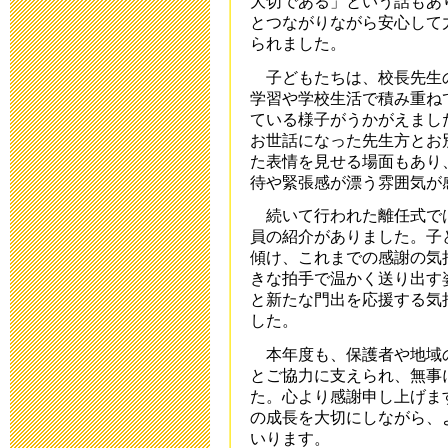
大切である」という話もあ
臨時休校中の
とつながりながら安心して
られました。
2020年4月30日 10:
子どもたちは、校長先生
学習や学校生活で積み重ね
臨時休校延長
ている様子がうかがえまし
お世話になった先生方とお
2020年4月28日 15:
た表情を見せる場面もあり
待や緊張感が漂う雰囲気が
臨時休校期間
続いて行われた離任式で
絡
員の紹介がありました。子
傾け、これまでの感謝の気
2020年4月17日 16:
きな拍手で温かく送り出す
と新たな門出を応援する気
した。
送迎時におけ
本年度も、保護者や地域
ついての連絡
とご協力に支えられ、無事
た。心より感謝申し上げま
2020年4月 8日 10:
の成長を大切にしながら、
いります。