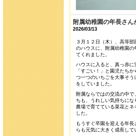
運動会を13日
2019年10月11日 12
附属幼稚園の年長さん
2026/03/13
令和2年度 入
３月１２日（木）、高等部
のハウスに、附属幼稚園の
2019年9月 2日 15:
てくれました。
ハウスに入ると、真っ赤に
育友会夏祭り
「すごい！」と園児たちか
つ一つのいちごを大事そう
2019年7月26日 16:
をしていました。
平成31年度 
附属ならではの交流の中で
ちも、うれしい気持ちにな
2019年5月 7日 15:
農場で育てている菜花とネ
した。
保健関係書類
もうすぐ卒園を迎える年長
らも元気に大きく成長して