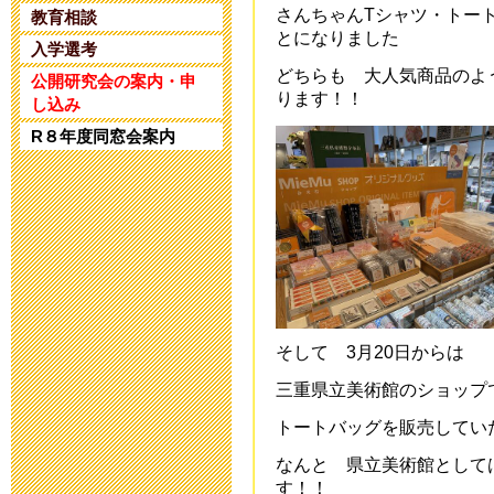
2025年4月25日 17:
さんちゃんTシャツ・トー
教育相談
とになりました
入学選考
令和5年度 公
どちらも 大人気商品のよ
公開研究会の案内・申
ります！！
し込み
2024年1月10日 17:
R８年度同窓会案内
令和5年度 公
2023年11月20日 18
令和６年度入
2023年8月25日 09:
そして 3月20日からは
第32回 公開
三重県立美術館のショップ
トートバッグを販売してい
2023年6月14日 19:
なんと 県立美術館として
す！！