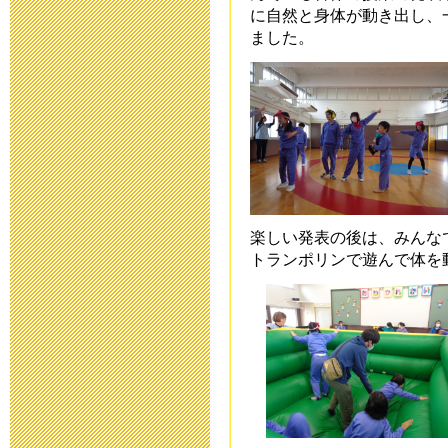
平成２８年度
に自然と身体が動き出し、
ました。
2016年5月 9日 18:
避難訓練
2016年3月 1日 18:
第30回公開研
た
楽しい発表の後は、みんな
トランポリンで遊んで体を
2016年2月27日 11:
小学部 進路
2016年2月 2日 08:
中学部 進路