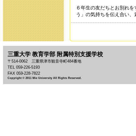
た。
６年生の友だちとお別れを
2014年11月12日 19
う」の気持ちを伝え合い、
第１６回ひろ
開催！
2014年11月 7日 11
三重大学 教育学部 附属特別支援学校
〒514-0062 三重県津市観音寺町484番地
TEL 059-226-5193
10月７日小学
FAX 059-228-7822
Copyright © 2011 Mie University All Rights Reserved.
2014年10月20日 17
入学願書等、
2014年10月 1日 07
災害用伝言ダイ