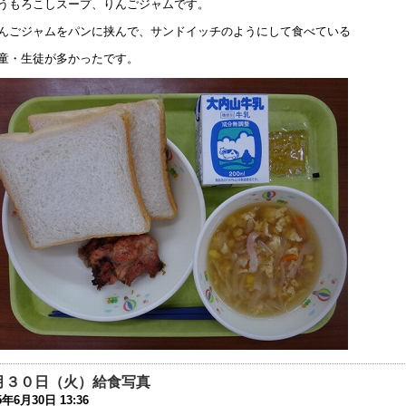
うもろこしスープ、りんごジャムです。
6年7月21日 08:25
んごジャムをパンに挟んで、サンドイッチのようにして食べている
庭改修工事について
童・生徒が多かったです。
6年7月19日 17:26
成27年度 学校の教育活動のアンケートの結果を公開します
6年5月10日 17:38
成２８年度学校見学会
6年5月 9日 18:23
難訓練
6年3月 1日 18:22
30回公開研究会へのご参加ありがとうございました
6年2月27日 11:25
学部 進路ガイダンスを開催しました
6年2月 2日 08:58
学部 進路ガイダンスを実施しました
月３０日（火）給食写真
6年2月 1日 17:37
5年6月30日 13:36