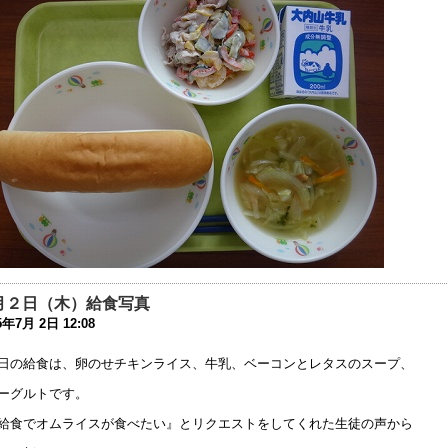
9年10月13日 06:04
動会を13日（日）に延期します。
9年10月11日 12:00
和2年度 入学選考実施要項を掲載しました
9年9月 2日 15:06
友会夏祭り中止のお知らせ
9年7月26日 16:34
成31年度 学校見学会について
9年5月 7日 15:11
健関係書類の更新について
9年3月19日 13:16
月２日（木）給食写真
5年7月 2日 12:08
わいわい集まろう会」のお知らせ
8年9月28日 08:00
日の給食は、卵のせチキンライス、牛乳、ベーコンとレタスのスープ、
ーグルトです。
じめ防止基本方針
8年9月 1日 13:51
給食でオムライスが食べたい』とリクエストをしてくれた生徒の声から