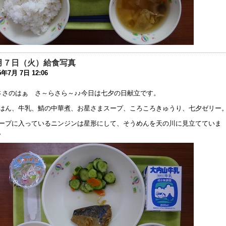
32回 公開研究会1次案内のお知らせ
3年6月14日 19:36
育ボランティアについて
3年5月11日 17:08
月７日（火）給食写真
健関係書類について
5年7月 7日 12:06
3年4月14日 17:43
ささのはぁ さ～らさら～♪♪今日は七夕の日献立です。
究中間報告の終了のお知らせ
3年3月20日 17:16
はん、牛乳、鯖の中華煮、お星さまスープ、ころころきゅうり、七夕ゼリー
ープに入っているニンジンは星形にして、そうめんを天の川に見立てていま
究中間報告 お知らせの追伸
。
3年1月27日 15:26
和４年度 研究中間報告のお知らせ
3年1月19日 16:52
和５年度 中学部 新１年生（欠員分） 追加募集
2年12月 1日 08:34
月13日以降の新型コロナウイルス感染症への対応について
1年9月 9日 17:45