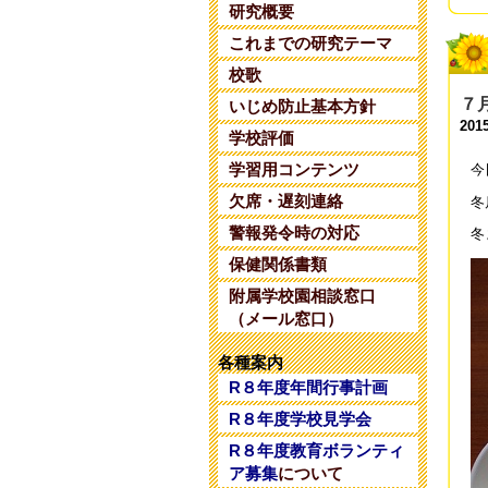
研究概要
令
これまでの研究テーマ
202
校歌
令
７
いじめ防止基本方針
202
201
学校評価
令
学習用コンテンツ
今
202
欠席・遅刻連絡
冬
警報発令時の対応
令
冬
202
保健関係書類
附属学校園相談窓口
令
（メール窓口）
202
各種案内
令
R８年度年間行事計画
202
R８年度学校見学会
令
R８年度教育ボランティ
202
ア募集
について