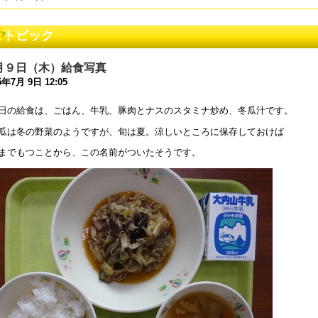
和８年度 同窓会案内について
トピック
5年5月28日 18:45
和８年度 教育ボランティアについて
月９日（木）給食写真
5年5月 1日 16:18
5年7月 9日 12:05
和８年度コンサルテーションについて
日の給食は、ごはん、牛乳、豚肉とナスのスタミナ炒め、冬瓜汁です。
5年4月26日 17:00
瓜は冬の野菜のようですが、旬は夏。涼しいところに保存しておけば
和7年度学校見学会について
までもつことから、この名前がついたそうです。
5年4月25日 17:00
和5年度 公開研究会のお知らせ
4年1月10日 17:51
和5年度 公開研究会のお知らせ
3年11月20日 18:22
和６年度入学選考について
3年8月25日 09:00