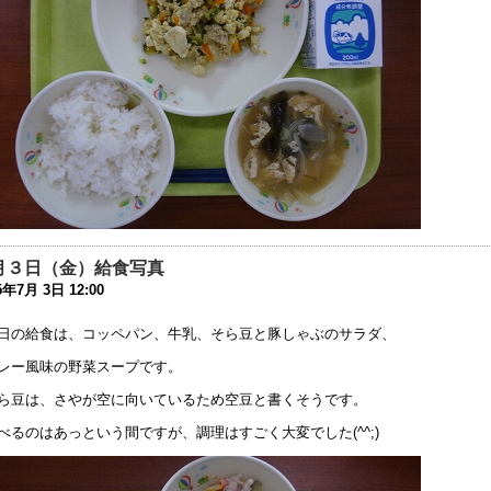
時休校中の一時預かりについて
0年4月30日 10:00
時休校延長のお知らせ
0年4月28日 15:35
時休校期間中の登校日等の取り止めについての連絡
0年4月17日 16:00
迎時における附属学校の構内道路の通行ルールについての連絡
0年4月 8日 10:53
月３日（金）給食写真
型コロナウィルス感染症に関する休校についての連絡
5年7月 3日 12:00
0年3月10日 16:39
日の給食は、コッペパン、牛乳、そら豆と豚しゃぶのサラダ、
令和元年度 同窓会 及び 父母の会総会」中止のお知らせ
0年2月26日 17:41
レー風味の野菜スープです。
ら豆は、さやが空に向いているため空豆と書くそうです。
健関係書類の更新について
9年11月11日 17:43
べるのはあっという間ですが、調理はすごく大変でした(^^;)
日（10/13）運動会を実施します