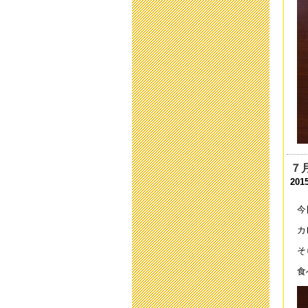
臨
202
臨
202
臨
202
送
202
７
新
201
202
今
「
202
カ
そ
保
201
食
本