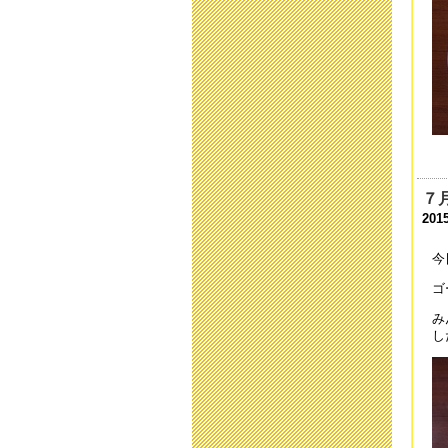
二
202
欠
202
運
202
７
運
201
202
今
第
ゴ
202
み
した
令
202
学
202