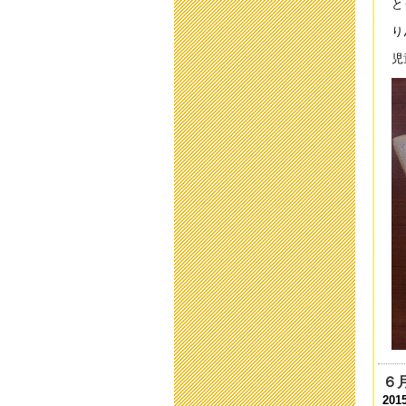
と
201
り
中
児
201
平
201
平
201
避
201
第
201
小
201
中
６
201
201