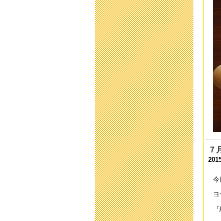
201
運
201
令
201
育
201
平
201
保
201
７
201
「
201
今
ヨ
い
201
『