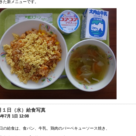
きた新メニューです。
夏祭り」の中止について
8年7月27日 11:06
018年度 夏祭りについてのお知らせ
8年7月26日 09:25
成30年度 学校見学会について
8年5月 7日 16:12
31回公開研究会へのご参加ありがとうございました。
8年2月15日 07:38
第３１回 公開研究会」の第２次案内を掲載しました
7年12月13日 18:22
第３１回 公開研究会」の第一次案内を掲載しました
7年6月 1日 08:00
月１日（水）給食写真
庭改修工事 終了しました
5年7月 1日 12:08
6年9月 7日 18:31
日の給食は、食パン、牛乳、鶏肉のバーベキューソース焼き、
成２９年度使用教科用図書の採択理由