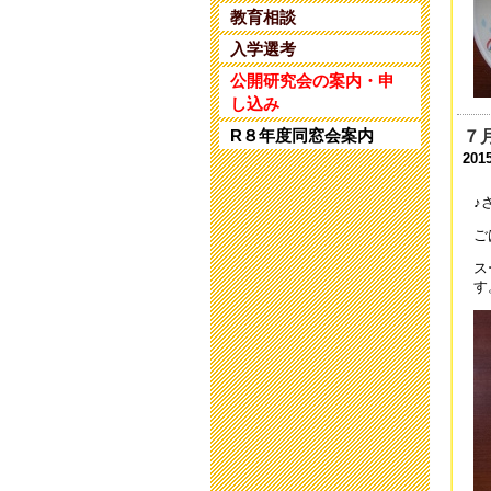
第
教育相談
202
入学選考
教
公開研究会の案内・申
202
し込み
R８年度同窓会案内
７
保
201
202
♪
研
202
ご
ス
研
す
202
令
202
令
202
9
202