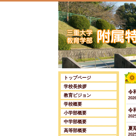
トップページ
学校長挨拶
令
教育ビジョン
202
学校概要
令
小学部概要
202
中学部概要
夏
高等部概要
202