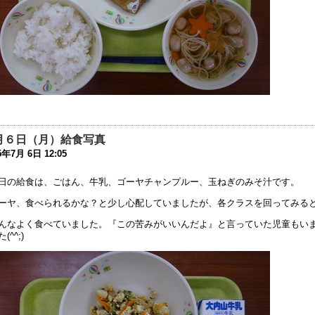
学期当初の対応について
1年8月26日 09:56
席・遅刻連絡フォームについて
1年4月 7日 19:11
動会実施案内
0年10月18日 06:50
月６日（月）給食写真
動会延期の案内
5年7月 6日 12:05
0年10月16日 13:54
日の給食は、ごはん、牛乳、ゴーヤチャンプルー、玉ねぎのみそ汁です。
32回公開研究会 開催中止のお知らせ
ーヤ、食べられるかな？と少し心配していましたが、各クラスを回ってみる
0年7月20日 08:53
んなよく食べていました。『この苦みがいいんだよ』と言っていた児童もい
(^^;)
和2年度 卒業生行事中止の案内
0年6月25日 08:12
校教育活動の再開，分散登校のお知らせ
0年5月14日 18:11