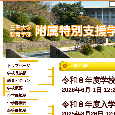
トップページ
お知らせ
学校長挨拶
令和８年度学
教育ビジョン
学校概要
2026年6月 1日 12:
小学部概要
令和８年度入
中学部概要
高等部概要
2025年8月26日 12: