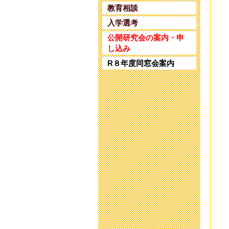
第
教育相談
202
入学選考
教
公開研究会の案内・申
202
し込み
R８年度同窓会案内
保
202
研
202
研
202
令
202
令
202
9
202