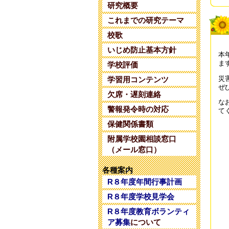
研究概要
令
これまでの研究テーマ
202
校歌
令
いじめ防止基本方針
本
202
ま
学校評価
災
令
学習用コンテンツ
ぜ
202
欠席・遅刻連絡
な
警報発令時の対応
令
て
202
保健関係書類
附属学校園相談窓口
令
（メール窓口）
202
各種案内
令
R８年度年間行事計画
202
R８年度学校見学会
令
R８年度教育ボランティ
202
ア募集
について