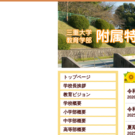
トップページ
学校長挨拶
令
教育ビジョン
202
学校概要
令
小学部概要
202
中学部概要
夏
高等部概要
202