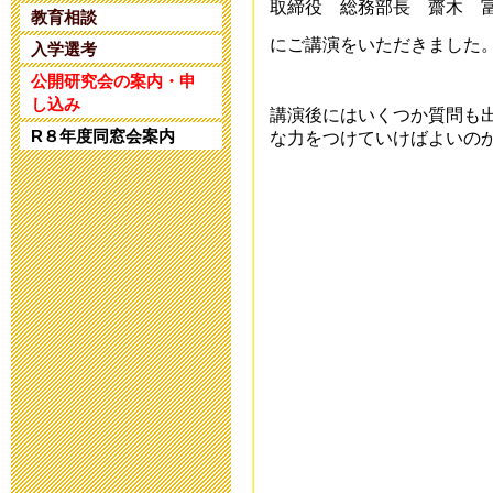
取締役 総務部長 齋木 
2025年4月25日 17:
教育相談
にご講演をいただきました
入学選考
令和5年度 公
公開研究会の案内・申
し込み
講演後にはいくつか質問も
2024年1月10日 17:
R８年度同窓会案内
な力をつけていけばよいの
令和5年度 公
2023年11月20日 18
令和６年度入
2023年8月25日 09:
第32回 公開
2023年6月14日 19: