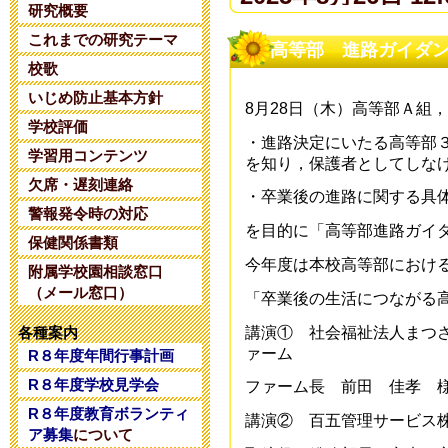
研究概要
これまでの研究テーマ
夏期コンサル
高等部 進路ガイダ
校歌
2025年6月14日 20:
いじめ防止基本方針
8月28日（木）高等部Ａ組
学校評価
令和８年度 
・進路決定にいたる高等部
学習用コンテンツ
を知り，保護者としてしな
2025年5月28日 18:
欠席・遅刻連絡
・卒業後の進路に関する具
警報発令時の対応
を目的に「高等部進路ガイ
令和８年度 
保健関係書類
今年度は本校高等部におけ
附属学校園相談窓口
2025年5月 1日 16:
（メール窓口）
「卒業後の生活につながる
令和８年度コ
講演① 社会福祉法人まつ
各種案内
ァーム
R８年度年間行事計画
2025年4月26日 17:
R８年度学校見学会
ファーム長 前田 佳孝 
R８年度教育ボランティ
令和7年度学校
講演② 百五管理サービス
ア募集
について