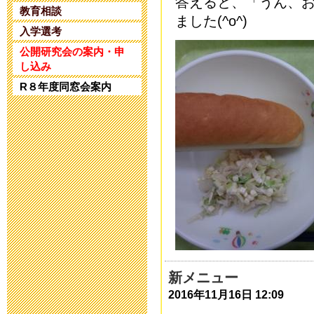
答えると、「うん、
2025年4月25日 17:
教育相談
ました(^o^)
入学選考
令和5年度 公
公開研究会の案内・申
し込み
2024年1月10日 17:
R８年度同窓会案内
令和5年度 公
2023年11月20日 18
令和６年度入
2023年8月25日 09:
第32回 公開
2023年6月14日 19:
新メニュー
2016年11月16日 12:09