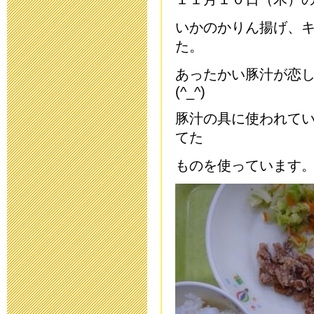
2019年3月19日 13:
いかのかりん揚げ、
「わいわい集
た。
2018年9月28日 08:
あったかい豚汁が恋
(^_^)
いじめ防止基
豚汁の具に使われて
2018年9月 1日 13:
てた
ものを使っています
「夏祭り」の
2018年7月27日 11:
2018年度 
2018年7月26日 09:
平成30年度 