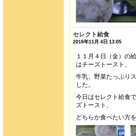
た。
2014年11月12日 19
第１６回ひろ
セレクト給食
開催！
2016年11月 4日 13:05
2014年11月 7日 11
１１月４日（金）の
はチーズトースト、
10月７日小学
牛乳、野菜たっぷり
2014年10月20日 17
した。
今日はセレクト給食
入学願書等、
ズトースト、
2014年10月 1日 07
どちらか食べたい方
災害用伝言ダイ