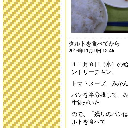
2018年5月 7日 16:
第31回公開研
た。
タルトを食べてから
2018年2月15日 07:
2016年11月 9日 12:45
「第３１回 
１１月９日（水）の
した
ンドリーチキン、
2017年12月13日 18
トマトスープ、みか
パンを半分残して、
「第３１回 
生徒がいた
した
ので、
「残りのパン
2017年6月 1日 08:
ルトを食べて