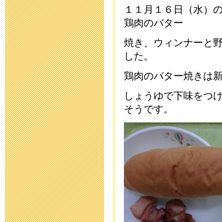
教育ボランテ
１１月１６日（水）
2023年5月11日 17:
鶏肉のバター
焼き、
ウィンナーと
保健関係書類
した。
2023年4月14日 17:
鶏肉のバター焼きは
研究中間報告
しょうゆで下味をつ
そうです。
2023年3月20日 17:
研究中間報告
2023年1月27日 15:
令和４年度 
2023年1月19日 16: