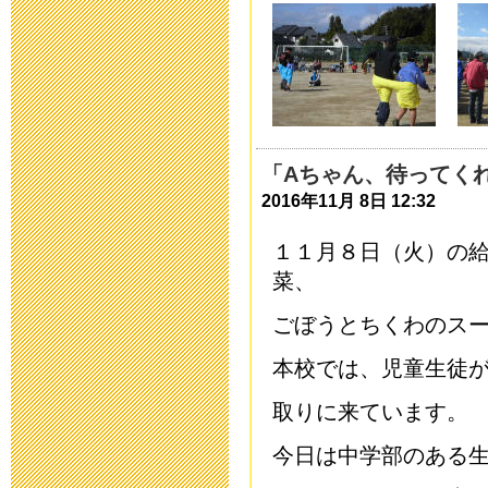
ついて
2015年9月28日 08:
高等部 進路
2015年9月 9日 16:
「Aちゃん、待ってく
2016年11月 8日 12:32
平成28年度 
１１月８日（火）の
2015年9月 1日 08:
菜、
ごぼうとちくわのス
三重大学附属特
本校では、児童生徒
次案内)
取りに
来ています。
2015年8月26日 08:
今日は中学部のある
平成27年度学