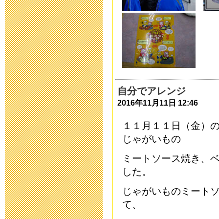
新型コロナウ
連絡
2020年3月10日 16:
「令和元年度 
自分でアレンジ
らせ
2016年11月11日 12:46
2020年2月26日 17:
１１月１１日（金）
じゃがいもの
保健関係書類
ミートソース焼き、
2019年11月11日 17
した。
本日（10/1
じゃがいものミート
て、
2019年10月13日 06