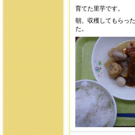
育てた里芋です。
平成２６年度
朝、収穫してもらっ
2014年5月12日 18:
た。
公開研究会あ
2014年3月14日 17:
平成26年度入
2013年9月 2日 17:
伝言ダイヤル
いて
2012年11月 1日 11