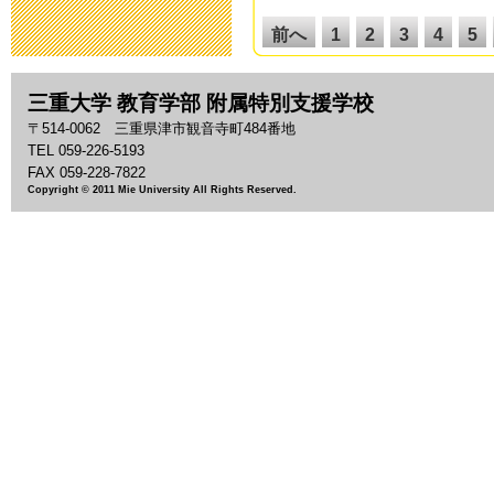
25年度入学選
前へ
1
2
3
4
5
2012年9月 9日 14:
14
15
16
17
18
26
27
28
29
30
三重大学 教育学部 附属特別支援学校
ホームページ
38
39
40
41
42
〒514-0062 三重県津市観音寺町484番地
2012年2月29日 17:
TEL 059-226-5193
50
51
52
53
54
FAX 059-228-7822
62
63
64
65
66
Copyright © 2011 Mie University All Rights Reserved.
次へ