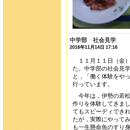
令和５年度 
2022年12月 1日 08
9月13日以降
中学部 社会見学
について
2016年11月14日 17:16
2021年9月 9日 17:
１１月１１日（金）
た。中学部の社会見
二学期当初の
と，
「働く体験をや
2021年8月26日 09:
行っています。
今年は，伊勢の若松
欠席・遅刻連
作りを体験してきま
2021年4月 7日 19:
てもスピーディでき
たが，実際にやって
運動会実施案
も一生懸命魚のすり