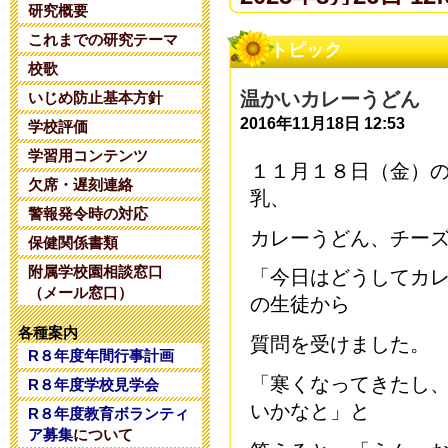
研究概要
これまでの研究テーマ
夏期コンサル
トピック
校歌
2025年6月14日 20:
温かいカレーうどん
いじめ防止基本方針
2016年11月18日 12:53
学校評価
令和８年度 
学習用コンテンツ
１１月１８日（金）
2025年5月28日 18:
欠席・遅刻連絡
乳、
警報発令時の対応
令和８年度 
カレーうどん、チー
保健関係書類
附属学校園相談窓口
2025年5月 1日 16:
「今日はどうしてカ
（メール窓口）
の生徒から
令和８年度コ
各種案内
質問を
受けました。
R８年度年間行事計画
2025年4月26日 17:
「寒くなってきたし
R８年度学校見学会
いかなと」と
R８年度教育ボランティ
令和7年度学校
ア募集
について