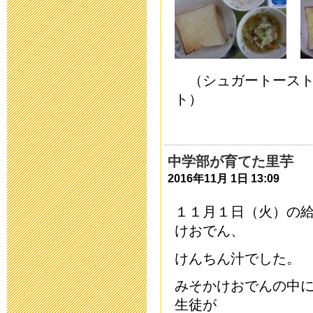
施について
2014年9月26日 19:
平成２７年度
（シュガートー
ト）
2014年9月 1日 07:
学校見学会へ
中学部が育てた里芋
2014年6月 6日 19:
2016年11月 1日 13:09
避難訓練・非
１１月１日（火）の
けおでん、
2014年5月23日 16:
けんちん汁でした。
中学部遠足に
みそかけおでんの中
2014年5月16日 17:
生徒が