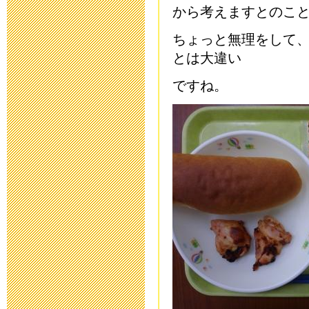
から考えますとのこ
中庭改修工事
ちょっと無理をして
2016年9月 7日 18:
とは大違い
ですね。
平成２９年度
2016年7月21日 08:
中庭改修工事
2016年7月19日 17:
平成27年度 
開します
2016年5月10日 17: