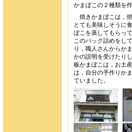
かまぼこの２種類を
2020年10月18日 06
焼きかまぼこは，焼
運動会延期の
とても美味しそうに
ぼこを蒸してもらっ
2020年10月16日 13
このパック詰めをし
り，職人さんからか
第32回公開研
かの説明を受けたり
2020年7月20日 08:
板かまぼこは，お土
は，自分の手作りか
令和2年度 卒
ていました。
2020年6月25日 08:
学校教育活動
2020年5月14日 18: