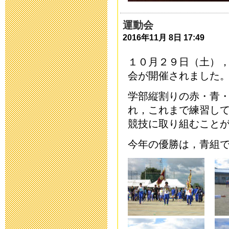
平成２８年度
2016年5月 9日 18:
運動会
2016年11月 8日 17:49
避難訓練
１０月２９日（土）
2016年3月 1日 18:
会が開催されました
第30回公開研
学部縦割りの赤・青
れ，これまで練習し
た
競技に取り組むこと
2016年2月27日 11:
今年の優勝は，青組
小学部 進路
2016年2月 2日 08:
中学部 進路