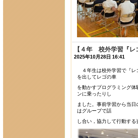
2014年12月 2日 08
津西高校サイ
2014年11月21日 19
【４年 校外学習『レ
『Kids Jazz 
2025年10月28日 16:41
2014年11月14日 19
４年生は校外学習で『レ
を出してレゴの車
ＥＳＤは身近
を動かすプログラミング体
援の報告～
ンに乗ったりし
2014年10月 6日 09
ました。事前学習から当日
はグループで話
集まれ進路フ
し合い，協力して行動する
2014年9月26日 18: