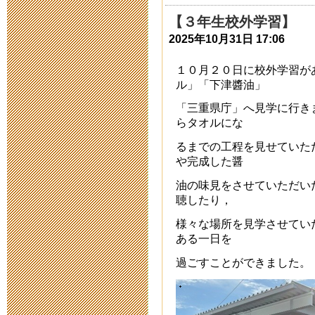
【３年生校外学習】
地球と三重の
2025年10月31日 17:06
2015年9月 7日 18:
１０月２０日に校外学習が
ル」「下津醬油」
理数体験フェ
「三重県庁」へ見学に行き
らタオルにな
2015年9月 7日 18:
るまでの工程を見せていた
や完成した醤
わくわく！！
油の味見をさせていただい
2015年9月 7日 18:
聴したり，
様々な場所を見学させてい
小倉百人一首交
ある一日を
せ
過ごすことができました。
2015年9月 4日 12: