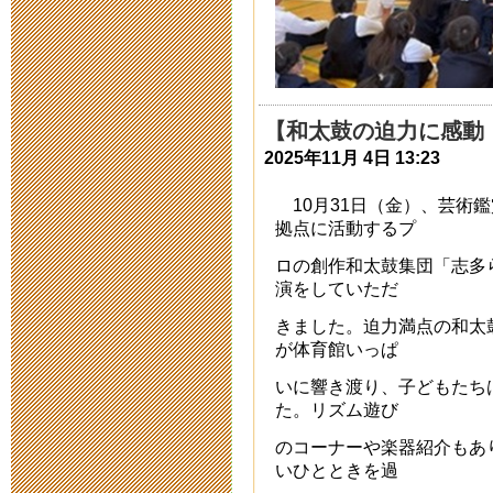
まで
2019年10月15日 17
令和二年度新入
【和太鼓の迫力に感動
2019年10月 1日 11
2025年11月 4日 13:23
令和二年度新
10月31日（金）、芸術
拠点に活動するプ
2019年6月28日 07:
ロの創作和太鼓集団「志多
演をしていただ
2019年2月
きました。迫力満点の和太
み）
が体育館いっぱ
いに響き渡り、子どもたち
2018年11月12日 15
た。リズム遊び
のコーナーや楽器紹介もあ
【追記】【公
いひとときを過