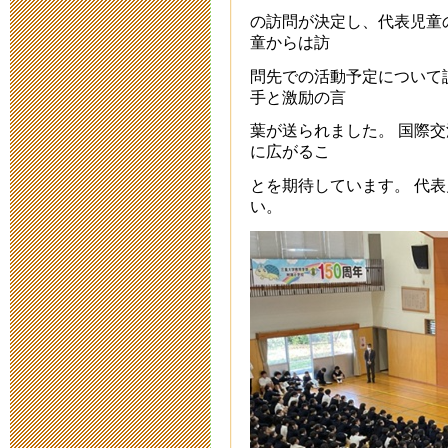
の訪問が決定し、代表児童
校等について
童からは訪
2020年4月13日 18:
問先での活動予定について
手と激励の言
本校における
葉が送られました。 国際
に広がるこ
策等について
とを期待しています。 代
2020年4月 3日 17:
い。
令和２年度入
2020年3月19日 16:
令和元年度卒
2020年3月12日 07: