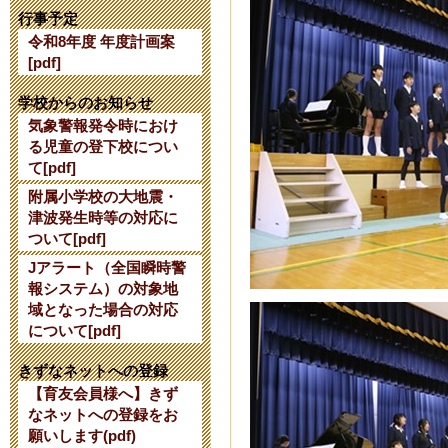
【公開研究会
行事予定
令和8年度 年度計画案
2024年7月24日 16:
[pdf]
【令和７年度
学校からのお知らせ
気象警報発令時におけ
て】
る児童の登下校につい
て[pdf]
2024年6月 3日 10:
附属小学校の大地震・
津波発生時等の対応に
令和６年度使
ついて[pdf]
Jアラート（全国瞬時警
2024年2月27日 15:
報システム）の対象地
域となった場合の対応
令和６年度入
について[pdf]
2023年10月 7日 17
きずなネットへの登録
【育友会員様へ】きず
なネットへの登録をお
【10/13】
願いします(pdf)