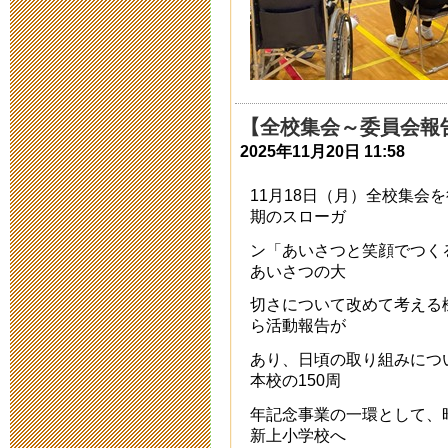
2020年5月14日 18:
スクールカウ
2020年5月11日 11:
【全校集会～委員会報
2025年11月20日 11:58
臨時休校中の
2020年5月 1日 09:
11月18日（月）全校集会
期のスローガ
臨時休校期間
ン「あいさつと笑顔でつく
あいさつの大
2020年4月28日 14:
切さについて改めて考える
ら活動報告が
臨時休校期間
あり、日頃の取り組みにつ
2020年4月17日 16:
本校の150周
年記念事業の一環として、
新型コロナウ
新上小学校へ