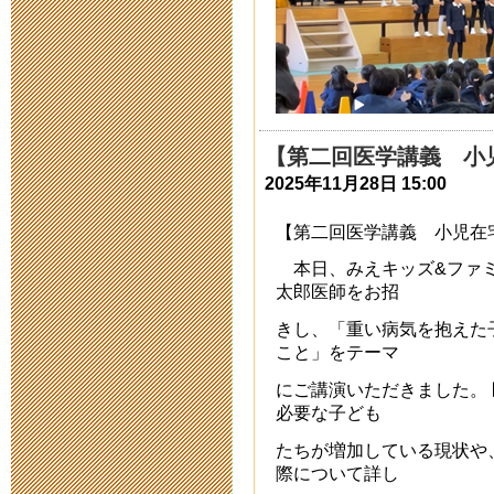
2021年8月 6日 00:
入学者募集要
2021年6月28日 10:
【第二回医学講義 小
第４０次公開
2025年11月28日 15:00
2021年2月 8日 17:
【第二回医学講義 小児在
本日、みえキッズ&ファミ
令和３年度新
太郎医師をお招
2020年11月14日 15
きし、「重い病気を抱えた
こと」をテーマ
出願の受付に
にご講演いただきました。
必要な子ども
2020年10月 8日 17
たちが増加している現状や、
際について詳し