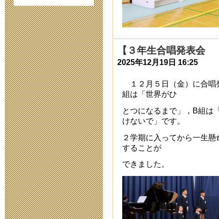
【１年生】校
2022年12月 7日 10
【３年生合唱発表会
2025年12月19日 16:25
令和５年度入
2022年10月 8日 14
１２月５日（金）に合唱発
組は「世界がひ
第 4１次公開
とつになるまで」，B組は
けないで」です。
2022年8月29日 08:
２学期に入ってから一生懸
することが
令和５年度第
できました。
2022年6月 1日 10:
【第４１次研