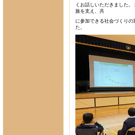
願書交付につ
くお話しいただきました。
2020年9月 4日 15:
族を支え、共
に参加できる社会づくりの
津市e-Learn
た。
2020年7月27日 19:
令和３年度新
2020年7月 3日 17:
臨時休校によ
2020年6月 3日 17:
「緊急事態宣
て