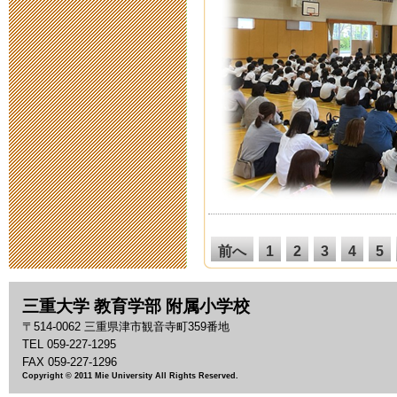
2014年3月26日 09:
お掃除大作戦
2014年1月30日 12:
「はぐくみ新
2013年12月22日 13
子育ちサポー
2013年12月16日 15
前へ
1
2
3
4
5
14
15
16
17
18
親子で学ぶ！
26
27
28
29
30
三重大学 教育学部 附属小学校
38
39
40
41
42
〒514-0062 三重県津市観音寺町359番地
2013年12月 4日 17
TEL 059-227-1295
50
51
52
53
54
FAX 059-227-1296
62
63
64
65
66
2年生学年活動
Copyright © 2011 Mie University All Rights Reserved.