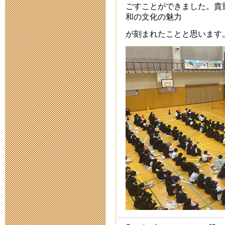
中止のお知ら
ごすことができました。貴
和の文化の魅力
2018年2月 2日 11:
が刻まれたことと思います
【公開研究会
お知らせ（実
2018年2月 1日 23:
2018年2月3
施済み）
2017年11月13日 15
明日は公開研究
2017年2月 3日 15: