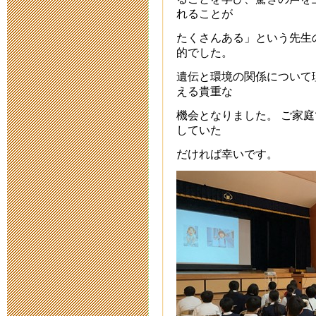
れることが
2015運動会
たくさんある」という先生
的でした。
2015年5月26日 19:
遺伝と環境の関係について
える貴重な
平成２７年度
機会となりました。 ご家
2015年5月15日 17:
していた
だければ幸いです。
高校生ビブリ
2015年1月31日 07:
子どもの読書
2015年1月31日 07:
厚生部主催 