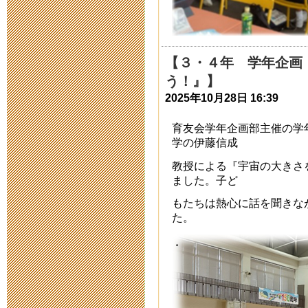
自分で作れる
2014年6月 3日 15:
【３・４年 学年企画
う！』】
2014運動会
2025年10月28日 16:39
2014年5月22日 18:
育友会学年企画部主催の学
学の伊藤信成
運動会前の環
教授による『宇宙の大きさ
2014年5月13日 19:
ました。子ど
もたちは熱心に話を聞きな
青文祭企画運
た。
2014年4月16日 18:
１６１号 は