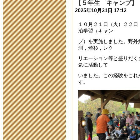
【５年生 キャンプ】
給食視察
2025年10月31日 17:12
2017年2月 2日 17:
１０月２１日（火）２２日
泊学習（キャン
平成２８年度
プ）を実施しました。野外
動開催要項に
測，焼杉，レク
リエーション等と盛りだく
2016年5月12日 10:
気に活動して
はぐくみ新聞
いました。この経験をこれ
す。
2016年3月 8日 15:
親子DAYキャ
2016年1月14日 14:
はぐくみ新聞