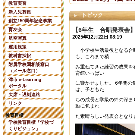
教育実習
新入児募集
【令和８年度
トピック
創立150周年記念事業
て】
【6年生 合唱発表会
育友会
2025年12月22日 08:19
2025年6月 2日 07:
航空写真
運用規定
小学校生活最後となる合唱
【日本AED財
教科書採択
も、これまで積
附属学校園相談窓口
について】
み重ねてきた練習の成果を
（メール窓口）
育館いっぱい
2025年1月 8日 14:
津市 e-Learning
に響かせました。 6年間
ポータル
は、子どもた
欠席・遅刻連絡
三重大学教育
ちの成長と学級の絆の深ま
リンク
動に包まれ
考 第２次選
教育目標
た素晴らしい発表会となり
2024年10月 6日 10
学校教育目標「学校づ
くりビジョン」