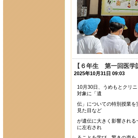
2015年7月 7日 16:
第7回 ジュ
み
2015年7月 3日 15:
まいぶん祭 
【６年生 第一回医学
2025年10月31日 09:03
2015年7月 2日 15:
10月30日、うめもとクリ
対象に「遺
平成２７年度
伝」についての特別授業を
2015年6月 3日 09:
見た目など
が遺伝に大きく影響される
平成２７年度
に左右され
2015年5月28日 18:
ることを学び、驚きの声を