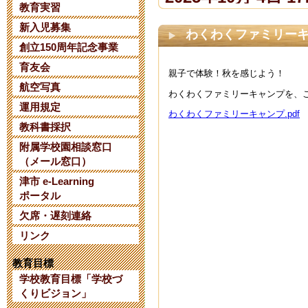
教育実習
新入児募集
【令和８年度
わくわくファミリー
創立150周年記念事業
て】
育友会
親子で体験！秋を感じよう！
2025年6月 2日 07:
航空写真
わくわくファミリーキャンプを、
運用規定
わくわくファミリーキャンプ.pdf
【日本AED財
教科書採択
附属学校園相談窓口
について】
（メール窓口）
2025年1月 8日 14:
津市 e-Learning
ポータル
欠席・遅刻連絡
三重大学教育
リンク
考 第２次選
教育目標
2024年10月 6日 10
学校教育目標「学校づ
くりビジョン」