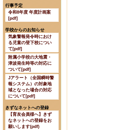
【公開研究会
行事予定
令和8年度 年度計画案
2024年7月24日 16:
[pdf]
【令和７年度
学校からのお知らせ
気象警報発令時におけ
て】
る児童の登下校につい
て[pdf]
2024年6月 3日 10:
附属小学校の大地震・
津波発生時等の対応に
令和６年度使
ついて[pdf]
Jアラート（全国瞬時警
2024年2月27日 15:
報システム）の対象地
域となった場合の対応
令和６年度入
について[pdf]
2023年10月 7日 17
きずなネットへの登録
【育友会員様へ】きず
なネットへの登録をお
【10/13】
願いします(pdf)