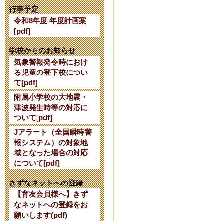
【公開研究会
行事予定
令和8年度 年度計画案
2024年7月24日 16:
[pdf]
【令和７年度
学校からのお知らせ
気象警報発令時におけ
て】
る児童の登下校につい
て[pdf]
2024年6月 3日 10:
附属小学校の大地震・
津波発生時等の対応に
令和６年度使
ついて[pdf]
Jアラート（全国瞬時警
2024年2月27日 15:
報システム）の対象地
域となった場合の対応
令和６年度入
について[pdf]
2023年10月 7日 17
きずなネットへの登録
【育友会員様へ】きず
なネットへの登録をお
【10/13】
願いします(pdf)