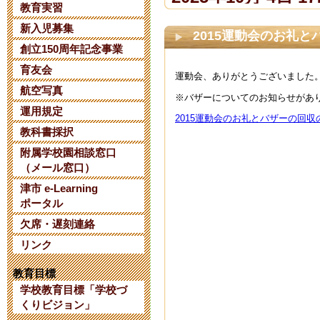
教育実習
新入児募集
【令和８年度
2015運動会のお礼
創立150周年記念事業
て】
育友会
運動会、ありがとうございました
2025年6月 2日 07:
航空写真
※バザーについてのお知らせがあ
運用規定
2015運動会のお礼とバザーの回収の
【日本AED財
教科書採択
附属学校園相談窓口
について】
（メール窓口）
2025年1月 8日 14:
津市 e-Learning
ポータル
欠席・遅刻連絡
三重大学教育
リンク
考 第２次選
教育目標
2024年10月 6日 10
学校教育目標「学校づ
くりビジョン」