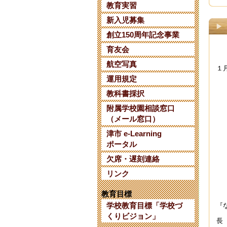
教育実習
【
新入児募集
202
創立150周年記念事業
三
育友会
202
航空写真
１
【
運用規定
202
教科書採択
附属学校園相談窓口
【
（メール窓口）
202
津市 e-Learning
令
ポータル
202
欠席・遅刻連絡
令
リンク
202
教育目標
【
学校教育目標「学校づ
『
202
くりビジョン」
長