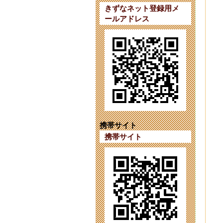
きずなネット登録用メ
ールアドレス
【
202
令
202
対
202
第
202
携帯サイト
携帯サイト
対
202
入
202
第
202