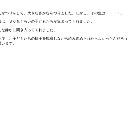
第４１次（２年次）研究】公開研究会二次案内
3年8月 1日 09:00
こがつりをして、大きなさかなをつりました。しかし、その魚は・・・・。
第４１次（２年次）研究】公開研究会一次案内
日は、３０名ぐらいの子どもたちが集まってくれました。
3年7月18日 14:21
んな静かに聞き入ってくれました。
友会の活動をInstagramにて発信しています
う少し、子どもたちの様子を観察しながら読み進められたらよかったんだろう
3年6月26日 17:23
思います。
和６年度第１学年入学者募集要項を掲載しました
3年6月 1日 16:02
１年生】校外学習
2年12月 7日 10:03
和５年度入学児童の選考 合格者発表
2年10月 8日 14:50
 4１次公開研究会について（案内）
2年8月29日 08:46
和５年度第１学年入学者募集要項の掲載について
2年6月 1日 10:00