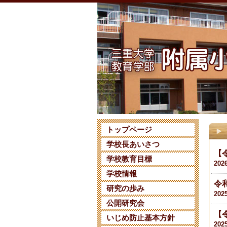
トップページ
学校長あいさつ
【
学校教育目標
202
学校情報
令
研究の歩み
202
公開研究会
【
いじめ防止基本方針
202