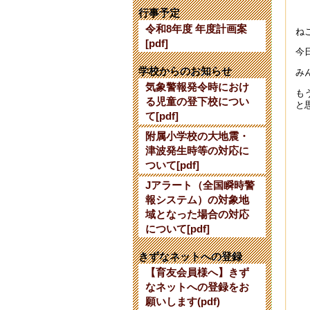
【
行事予定
202
令和8年度 年度計画案
ね
[pdf]
【
今
202
学校からのお知らせ
み
気象警報発令時におけ
育
も
る児童の登下校につい
202
と
て[pdf]
令
附属小学校の大地震・
202
津波発生時等の対応に
ついて[pdf]
【
Jアラート（全国瞬時警
202
報システム）の対象地
令
域となった場合の対応
202
について[pdf]
第
きずなネットへの登録
202
【育友会員様へ】きず
なネットへの登録をお
令
願いします(pdf)
202