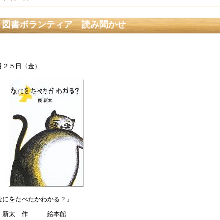
日本AED財団 第７回 Schoolフォーラムの案内について】
図書ボランティア 読み聞かせ
5年1月 8日 14:39
重大学教育学部附属小学校 令和７年度新入児選考 第２次選
4年10月 6日 10:00
月２５日〈金）
公開研究会の二次案内について】
4年7月24日 16:02
令和７年度 第１学年入学者募集要項掲載について】
4年6月 3日 10:35
和６年度使用教科書採択理由を掲載しました
4年2月27日 15:07
和６年度入学児童の選考 合格者発表
3年10月 7日 17:15
10/13】河川教育実践研究会の参加申込を受け付けています。
なにをたべたかわかる？』
3年9月 7日 20:08
 新太 作 絵本館