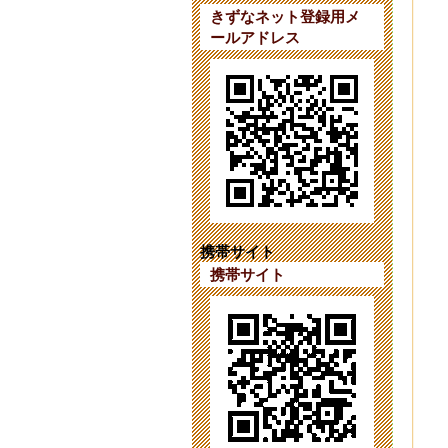
きずなネット登録用メ
ールアドレス
【
202
令
202
対
202
第
202
携帯サイト
携帯サイト
対
202
入
202
第
202