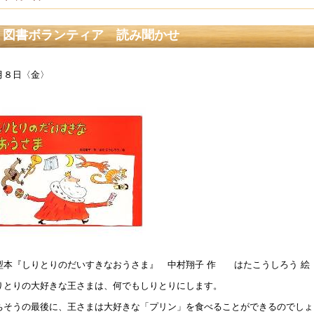
日本AED財団 第７回 Schoolフォーラムの案内について】
図書ボランティア 読み聞かせ
5年1月 8日 14:39
重大学教育学部附属小学校 令和７年度新入児選考 第２次選
月８日〈金〉
4年10月 6日 10:00
公開研究会の二次案内について】
4年7月24日 16:02
令和７年度 第１学年入学者募集要項掲載について】
4年6月 3日 10:35
和６年度使用教科書採択理由を掲載しました
4年2月27日 15:07
和６年度入学児童の選考 合格者発表
3年10月 7日 17:15
型本『しりとりのだいすきなおうさま』 中村翔子 作 はたこうしろう 絵
10/13】河川教育実践研究会の参加申込を受け付けています。
りとりの大好きな王さまは、何でもしりとりにします。
3年9月 7日 20:08
ちそうの最後に、王さまは大好きな「プリン」を食べることができるのでしょ