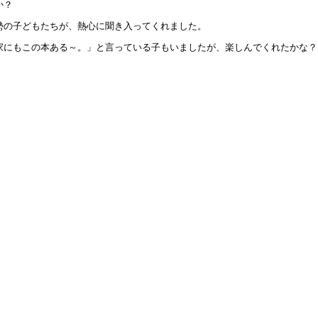
第４１次（２年次）研究】公開研究会二次案内
か？
3年8月 1日 09:00
勢の子どもたちが、熱心に聞き入ってくれました。
第４１次（２年次）研究】公開研究会一次案内
家にもこの本ある～。」と言っている子もいましたが、楽しんでくれたかな？
3年7月18日 14:21
友会の活動をInstagramにて発信しています
3年6月26日 17:23
和６年度第１学年入学者募集要項を掲載しました
3年6月 1日 16:02
１年生】校外学習
2年12月 7日 10:03
和５年度入学児童の選考 合格者発表
2年10月 8日 14:50
 4１次公開研究会について（案内）
2年8月29日 08:46
和５年度第１学年入学者募集要項の掲載について
2年6月 1日 10:00