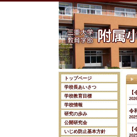
トップページ
学校長あいさつ
【
学校教育目標
202
学校情報
令
研究の歩み
202
公開研究会
【
いじめ防止基本方針
202