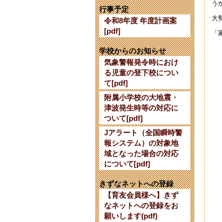
【
う
行事予定
202
大
令和8年度 年度計画案
[pdf]
【
「
202
学校からのお知らせ
気象警報発令時におけ
育
る児童の登下校につい
202
て[pdf]
令
附属小学校の大地震・
202
津波発生時等の対応に
ついて[pdf]
【
Jアラート（全国瞬時警
202
報システム）の対象地
令
域となった場合の対応
202
について[pdf]
第
きずなネットへの登録
202
【育友会員様へ】きず
なネットへの登録をお
令
願いします(pdf)
202