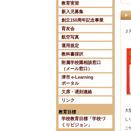
教育実習
【
新入児募集
202
創立150周年記念事業
三
育友会
２
202
航空写真
【
運用規定
202
教科書採択
附属学校園相談窓口
【
（メール窓口）
202
津市 e-Learning
令
ポータル
202
欠席・遅刻連絡
令
リンク
202
大
教育目標
【
学校教育目標「学校づ
し
202
くりビジョン」
ご