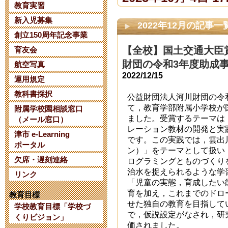
教育実習
新入児募集
【令和８年度
2022年12月の記事一
創立150周年記念事業
て】
【全校】国土交通大臣
育友会
財団の令和3年度助成
2025年6月 2日 07:
航空写真
2022/12/15
運用規定
【日本AED財
教科書採択
公益財団法人河川財団の令
て，教育学部附属小学校が
附属学校園相談窓口
について】
ました。受賞するテーマは
（メール窓口）
レーション教材の開発と実
2025年1月 8日 14:
津市 e-Learning
です。この実践では，雲出
ポータル
ン）」をテーマとして扱い，L
欠席・遅刻連絡
三重大学教育
ログラミングとものづくり
治水を捉えられるような学
リンク
考 第２次選
「児童の実態，育成したい
育を加え，これまでのドロ
教育目標
2024年10月 6日 10
せた独自の教育を目指して
学校教育目標「学校づ
で，仮説設定がなされ，研
くりビジョン」
価されました。