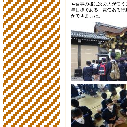
や食事の後に次の人が使う
2014年12月 2日 08
年目標である「責任ある行
ができました。
津西高校サイ
2014年11月21日 19
『Kids Jazz 
2014年11月14日 19
ＥＳＤは身近
援の報告～
2014年10月 6日 09
集まれ進路フ
2014年9月26日 18: