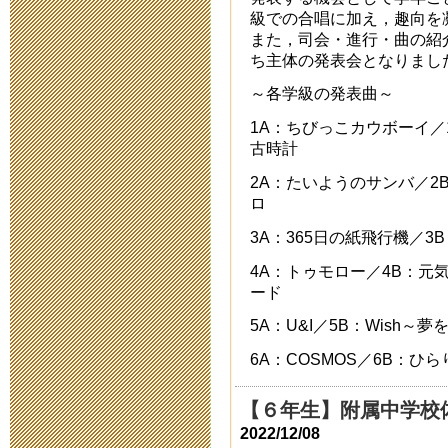
中止のお知ら
級での合唱に加え，趣向を
また，司会・進行・曲の紹
2018年2月 2日 11:
ち主体の発表会となりまし
～各学級の発表曲～
【公開研究会
1A：ちびっこカウボーイ／
お知らせ（実
古時計
2018年2月 1日 23:
2A：たいようのサンバ／2
ロ
2018年2月3
3A：365日の紙飛行機／3
4A：トゥモロー／4B：元
施済み）
ード
2017年11月13日 15
5A：U&I／5B：Wish
6A：COSMOS／6B：ひ
明日は公開研究
2017年2月 3日 15:
【６年生】附属中学校
2022/12/08