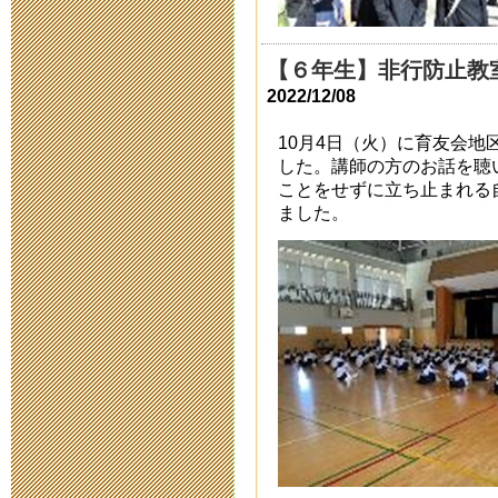
自分で作れる
【６年生】非行防止教
2014年6月 3日 15:
2022/12/08
2014運動会
10月4日（火）に育友会
した。講師の方のお話を聴
2014年5月22日 18:
ことをせずに立ち止まれる
ました。
運動会前の環
2014年5月13日 19:
青文祭企画運
2014年4月16日 18:
１６１号 は