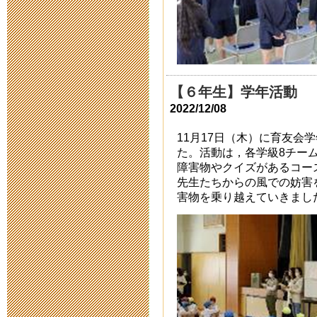
ちゅうでん教
2015年9月 4日 12:
ネットの危険
【６年生】学年活動
きること
2022/12/08
2015年7月16日 10:
11月17日（木）に育友会
た。活動は，各学級8チー
障害物やクイズがあるコー
「はぐくみ新
先生たちからの風での妨害
害物を乗り越えていきまし
2015年7月10日 15:
砂浜の生きも
2015年7月 7日 16:
みんなちがっ