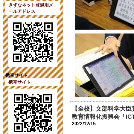
ています。
きずなネット登録用メ
ールアドレス
2023年9月 7日 20:
【第４１次（
2023年8月 1日 09:
【第４１次（
2023年7月18日 14:
携帯サイト
携帯サイト
育友会の活動をI
2023年6月26日 17:
【全校】文部科学大臣
教育情報化振興会「ICT
令和６年度第
2022/12/15
2023年6月 1日 16: