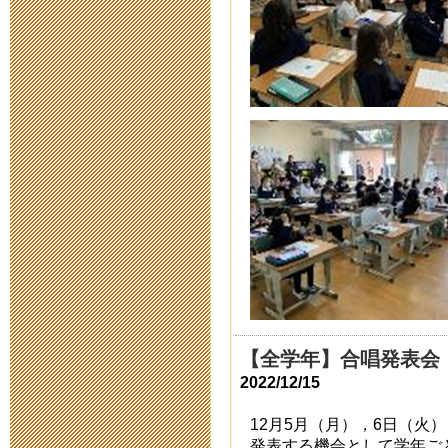
まで
2019年10月15日 17
令和二年度新入
2019年10月 1日 11
令和二年度新
2019年6月28日 07:
2019年2月
み）
2018年11月12日 15
【全学年】合唱発表会
2022/12/15
【追記】【公
12月5月（月），6日（火
発表する機会として学年ご