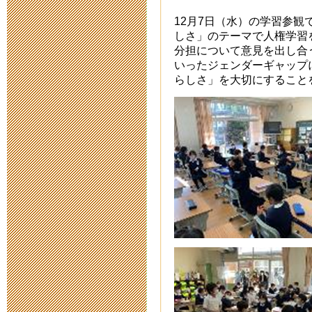
新型コロナウ
12月7日（水）の学習参観
連絡
しさ」のテーマで人権学習
分担について意見を出し合
2020年3月 6日 15:
いったジェンダーギャップ
らしさ」を大切にすること
【公開研究会
お知らせ（実
2020年2月 5日 10:
2020年2月
（実施済み）
2019年11月12日 19
令和二年度新