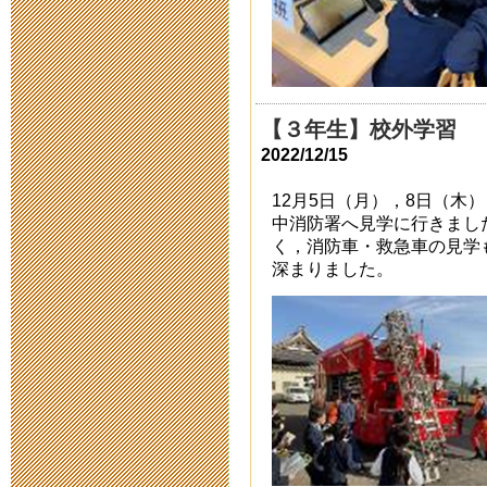
2020年5月14日 18:
スクールカウ
2020年5月11日 11:
【３年生】校外学習
2022/12/15
臨時休校中の
12月5日（月），8日（木
2020年5月 1日 09:
中消防署へ見学に行きまし
く，消防車・救急車の見学
臨時休校期間
深まりました。
2020年4月28日 14:
臨時休校期間
2020年4月17日 16:
新型コロナウ