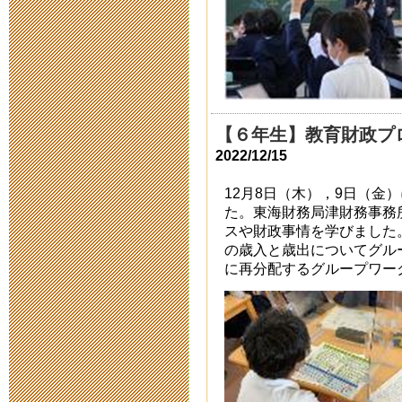
2021年8月 6日 00:
入学者募集要
2021年6月28日 10:
【６年生】教育財政プ
第４０次公開
2022/12/15
2021年2月 8日 17:
12月8日（木），9日（金
た。東海財務局津財務事務
令和３年度新
スや財政事情を学びました
の歳入と歳出についてグル
2020年11月14日 15
に再分配するグループワー
出願の受付に
2020年10月 8日 17