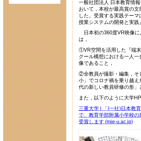
一般社団法人 日本教育情報化
おいて，本校が最高賞の文
【１年生】校
した。受賞する実践テーマは
授業システムの開発と実践
2022年12月 7日 10
日本初の360度VR映像
は，
令和５年度入
①VR空間を活用した『端末
2022年10月 8日 14
クール構想における一人一
像であること，
第 4１次公開
②全教員が撮影・編集，そ
小」でコロナ禍を乗り越えた
2022年8月29日 08:
代の新しい教員研修の形」
また，以下のように大学H
令和５年度第
三重大学 | 「(一社)日本教
2022年6月 1日 10:
で、教育学部附属小学校の
受賞します (mie-u.ac.jp)
【第４１次研