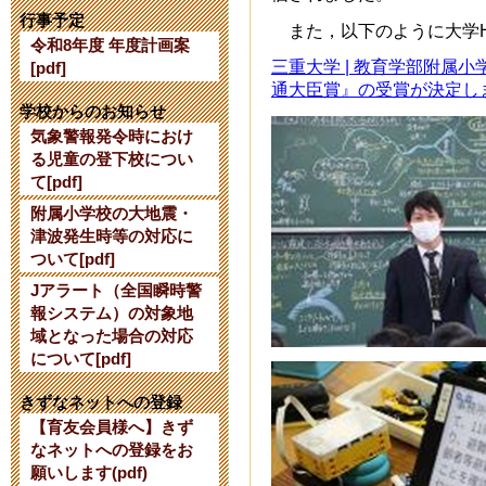
【公開研究会
行事予定
また，以下のように大学H
令和8年度 年度計画案
2024年7月24日 16:
三重大学 | 教育学部附属
[pdf]
通大臣賞』の受賞が決定しました (
【令和７年度
学校からのお知らせ
気象警報発令時におけ
て】
る児童の登下校につい
て[pdf]
2024年6月 3日 10:
附属小学校の大地震・
津波発生時等の対応に
令和６年度使
ついて[pdf]
Jアラート（全国瞬時警
2024年2月27日 15:
報システム）の対象地
域となった場合の対応
令和６年度入
について[pdf]
2023年10月 7日 17
きずなネットへの登録
【育友会員様へ】きず
なネットへの登録をお
【10/13】
願いします(pdf)