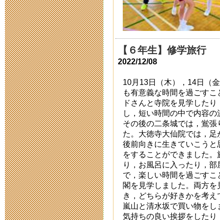
2015運動会
2015年5月26日 19:
【６年生】修学旅行
2022/12/08
平成２７年度
10月13日（木），14日
2015年5月15日 17:
も有意義な時間を過ごすこ
ドさんと寺院を見学したり
し，短い時間の中で内容の
高校生ビブリ
その後の二条城では，鴬張
た。大徳寺大仙院では，足
2015年1月31日 07:
後前向きに生きていこうと
をすることができました。
子どもの読書
り，お風呂に入ったり，部
で，楽しい時間を過ごすこ
2015年1月31日 07:
閣を見学しました。両方を
き，どちらが好きかを考え
嵐山と清水坂で買い物をし
厚生部主催 
気持ちの良い挨拶をしたり