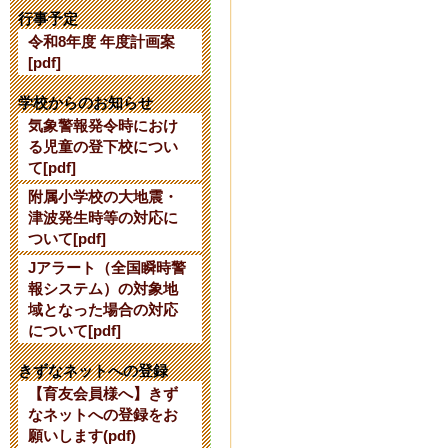
【公開研究会
行事予定
令和8年度 年度計画案
2024年7月24日 16:
[pdf]
【令和７年度
学校からのお知らせ
気象警報発令時におけ
て】
る児童の登下校につい
て[pdf]
2024年6月 3日 10:
附属小学校の大地震・
津波発生時等の対応に
令和６年度使
ついて[pdf]
Jアラート（全国瞬時警
2024年2月27日 15:
報システム）の対象地
域となった場合の対応
令和６年度入
について[pdf]
2023年10月 7日 17
きずなネットへの登録
【育友会員様へ】きず
なネットへの登録をお
【10/13】
願いします(pdf)