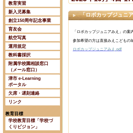
教育実習
新入児募集
【令和８年度
「ロボカップジュニ
創立150周年記念事業
て】
育友会
「ロボカップジュニアみえ」の案
2025年6月 2日 07:
航空写真
参加希望の方は直接みえこどもの
運用規定
ロボカップジュニアみえ.pdf
【日本AED財
教科書採択
附属学校園相談窓口
について】
（メール窓口）
2025年1月 8日 14:
津市 e-Learning
ポータル
欠席・遅刻連絡
三重大学教育
リンク
考 第２次選
教育目標
2024年10月 6日 10
学校教育目標「学校づ
くりビジョン」