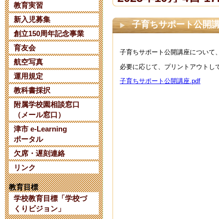
教育実習
新入児募集
【令和８年度
子育ちサポート公開
創立150周年記念事業
て】
育友会
子育ちサポート公開講座について
2025年6月 2日 07:
航空写真
必要に応じて、プリントアウトし
運用規定
子育ちサポート公開講座.pdf
【日本AED財
教科書採択
附属学校園相談窓口
について】
（メール窓口）
2025年1月 8日 14:
津市 e-Learning
ポータル
欠席・遅刻連絡
三重大学教育
リンク
考 第２次選
教育目標
2024年10月 6日 10
学校教育目標「学校づ
くりビジョン」