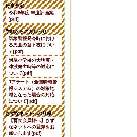
【公開研究会
行事予定
令和8年度 年度計画案
2024年7月24日 16:
[pdf]
【令和７年度
学校からのお知らせ
気象警報発令時におけ
て】
る児童の登下校につい
て[pdf]
2024年6月 3日 10:
附属小学校の大地震・
津波発生時等の対応に
令和６年度使
ついて[pdf]
Jアラート（全国瞬時警
2024年2月27日 15:
報システム）の対象地
域となった場合の対応
令和６年度入
について[pdf]
2023年10月 7日 17
きずなネットへの登録
【育友会員様へ】きず
なネットへの登録をお
【10/13】
願いします(pdf)