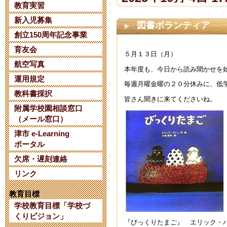
教育実習
新入児募集
【令和８年度
図書ボランティア
創立150周年記念事業
て】
育友会
５月１３日（月）
2025年6月 2日 07:
航空写真
本年度も、今日から読み聞かせを
運用規定
毎週月曜金曜の２０分休みに、低
【日本AED財
教科書採択
皆さん聞きに来てくださいね。
附属学校園相談窓口
について】
（メール窓口）
2025年1月 8日 14:
津市 e-Learning
ポータル
欠席・遅刻連絡
三重大学教育
リンク
考 第２次選
教育目標
2024年10月 6日 10
学校教育目標「学校づ
くりビジョン」
『びっくりたまご』 エリック・バ