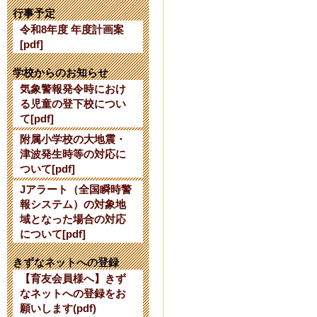
【公開研究会
行事予定
令和8年度 年度計画案
2024年7月24日 16:
[pdf]
【令和７年度
学校からのお知らせ
気象警報発令時におけ
て】
る児童の登下校につい
て[pdf]
2024年6月 3日 10:
附属小学校の大地震・
津波発生時等の対応に
令和６年度使
ついて[pdf]
Jアラート（全国瞬時警
2024年2月27日 15:
報システム）の対象地
域となった場合の対応
令和６年度入
について[pdf]
2023年10月 7日 17
きずなネットへの登録
【育友会員様へ】きず
なネットへの登録をお
【10/13】
願いします(pdf)