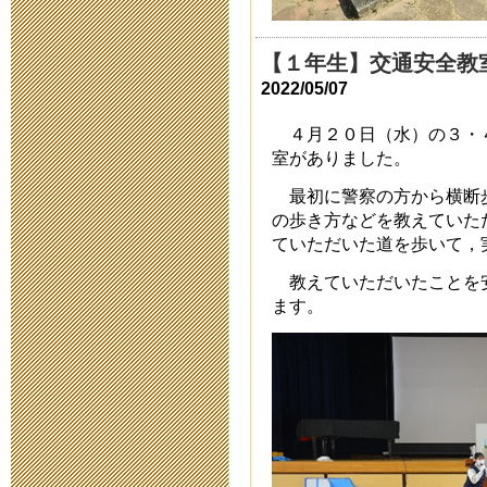
地球と三重の
【１年生】交通安全教
2022/05/07
2015年9月 7日 18:
４月２０日（水）の３・
理数体験フェ
室がありました。
2015年9月 7日 18:
最初に警察の方から横断
の歩き方などを教えていた
ていただいた道を歩いて，
わくわく！！
教えていただいたことを
2015年9月 7日 18:
ます。
小倉百人一首交
せ
2015年9月 4日 12: