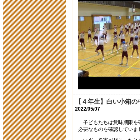
願書交付につ
2020年9月 4日 15:
津市e-Learn
2020年7月27日 19:
令和３年度新
2020年7月 3日 17:
臨時休校によ
2020年6月 3日 17:
【４年生】白い小箱の
2022/05/07
「緊急事態宣
子どもたちは賞味期限を
て
必要なものを確認していま
いざ，災害が起こったと