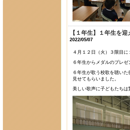
奉仕作業
2014年9月 8日 08:
【１年生】１年生を迎
津の魅力を発
2022/05/07
らせ
４月１２日（火）３限目に
2014年9月 4日 15:
６年生からメダルのプレゼ
６年生が歌う校歌を聴いた
MieMuからの
見せてもらいました。
美しい歌声に子どもたちは
2014年7月15日 17:
砂浜の生きも
2014年7月11日 11: