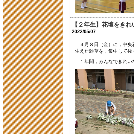
給食視察
2017年2月 2日 17:
【２年生】花壇をきれ
2022/05/07
平成２８年度
動開催要項に
４月８日（金）に，中央
生えた雑草を，集中して抜
2016年5月12日 10:
１年間，みんなできれい
はぐくみ新聞
2016年3月 8日 15:
親子DAYキャ
2016年1月14日 14:
はぐくみ新聞