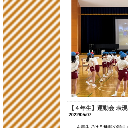
2022年5月27日 17:
令和４年度新
2021年11月27日 17
対話型ロボッ
ム（変更案内
2021年9月 9日 07:
第 40 次公
2021年9月 1日 12:
【４年生】運動会 表
対話型ロボッ
2022/05/07
ム（案内）
４年生では５種類の踊り