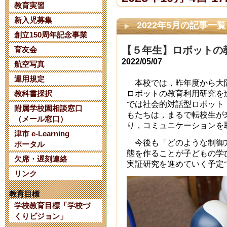
教育実習
新入児募集
【令和８年度
2022年5月の記事一覧
創立150周年記念事業
て】
【５年生】ロボットの
育友会
2022/05/07
2025年6月 2日 07:
航空写真
運用規定
本校では，昨年度から大
【日本AED財
ロボットの教育利用研究を進
教科書採択
では社会的対話型ロボット「
附属学校園相談窓口
について】
もたちは，まるで転校生が来
（メール窓口）
り，コミュニケーションを
2025年1月 8日 14:
津市 e-Learning
今後も「どのような制御
ポータル
態を作ることが子どもの学
欠席・遅刻連絡
三重大学教育
実証研究を進めていく予定
リンク
考 第２次選
教育目標
2024年10月 6日 10
学校教育目標「学校づ
くりビジョン」