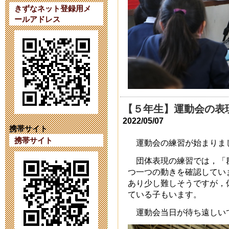
ています。
きずなネット登録用メ
ールアドレス
2023年9月 7日 20:
【第４１次（
2023年8月 1日 09:
【第４１次（
【５年生】運動会の表
2022/05/07
2023年7月18日 14:
携帯サイト
携帯サイト
運動会の練習が始まりま
育友会の活動をI
団体表現の練習では，「群青
2023年6月26日 17:
つ一つの動きを確認してい
あり少し難しそうですが，
ている子もいます。
令和６年度第
運動会当日が待ち遠しい
2023年6月 1日 16: