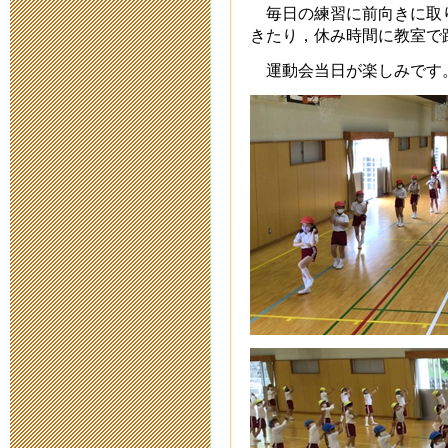
まで
毎日の練習に前向きに取
2019年10月15日 17
きたり，休み時間に教室で
運動会当日が楽しみです
令和二年度新入
2019年10月 1日 11
令和二年度新
2019年6月28日 07:
2019年2月
み）
2018年11月12日 15
【追記】【公