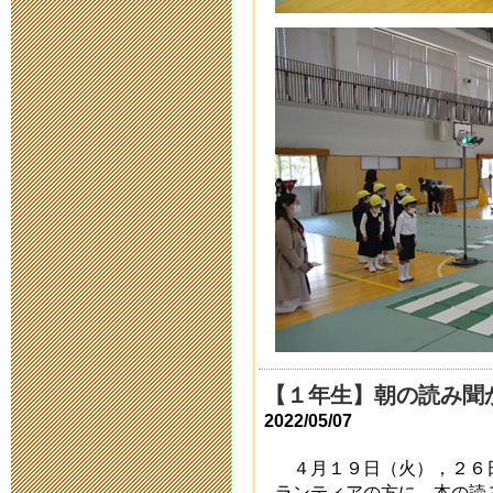
2015年7月 7日 16:
第7回 ジュ
み
2015年7月 3日 15:
まいぶん祭 
2015年7月 2日 15:
平成２７年度
2015年6月 3日 09:
【１年生】朝の読み聞
2022/05/07
平成２７年度
４月１９日（火），２６
2015年5月28日 18:
ランティアの方に，本の読