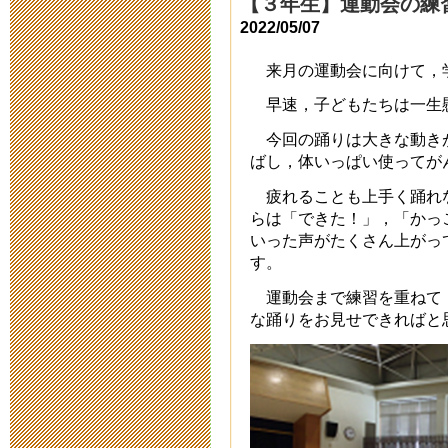
【３年生】運動会の練
校等について
2022/05/07
2020年4月13日 18:
来月の運動会に向けて，
早速，子どもたちは一生
本校における
今回の踊りは大きな動き
策等について
ばし，体いっぱい使ってが
疲れることも上手く踊れ
2020年4月 3日 17:
らは「できた！」，「かっ
いった声がたくさん上がっ
令和２年度入
す。
2020年3月19日 16:
運動会まで練習を重ねて
な踊りをお見せできればと
令和元年度卒
2020年3月12日 07: