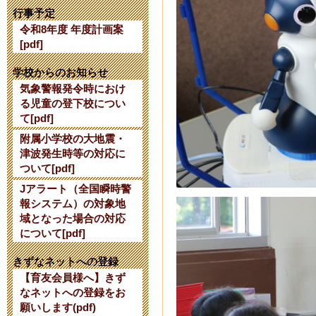
【公開研究会
行事予定
令和8年度 年度計画案
2024年7月24日 16:
[pdf]
【令和７年度
学校からのお知らせ
気象警報発令時におけ
て】
る児童の登下校につい
て[pdf]
2024年6月 3日 10:
附属小学校の大地震・
津波発生時等の対応に
令和６年度使
ついて[pdf]
Jアラート（全国瞬時警
2024年2月27日 15:
報システム）の対象地
域となった場合の対応
令和６年度入
について[pdf]
2023年10月 7日 17
きずなネットへの登録
【育友会員様へ】きず
なネットへの登録をお
【10/13】
願いします(pdf)