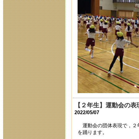
新型コロナウ
連絡
2020年3月 6日 15:
【公開研究会
お知らせ（実
2020年2月 5日 10:
2020年2月
（実施済み）
【２年生】運動会の表
2019年11月12日 19
2022/05/07
令和二年度新
運動会の団体表現で，２年生
を踊ります。