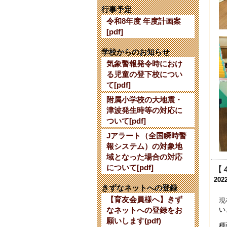
【
行事予定
202
令和8年度 年度計画案
[pdf]
【
202
学校からのお知らせ
気象警報発令時におけ
育
る児童の登下校につい
202
て[pdf]
令
附属小学校の大地震・
202
津波発生時等の対応に
ついて[pdf]
【
Jアラート（全国瞬時警
202
報システム）の対象地
令
域となった場合の対応
202
について[pdf]
【
202
第
きずなネットへの登録
202
【育友会員様へ】きず
現
い
なネットへの登録をお
令
願いします(pdf)
種
202