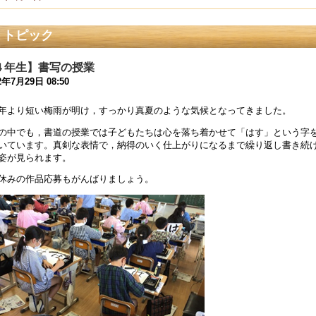
日本AED財団 第７回 Schoolフォーラムの案内について】
トピック
5年1月 8日 14:39
重大学教育学部附属小学校 令和７年度新入児選考 第２次選
４年生】書写の授業
4年10月 6日 10:00
2年7月29日 08:50
公開研究会の二次案内について】
年より短い梅雨が明け，すっかり真夏のような気候となってきました。
4年7月24日 16:02
の中でも，書道の授業では子どもたちは心を落ち着かせて「はす」という字
いています。真剣な表情で，納得のいく仕上がりになるまで繰り返し書き続
令和７年度 第１学年入学者募集要項掲載について】
姿が見られます。
4年6月 3日 10:35
休みの作品応募もがんばりましょう。
和６年度使用教科書採択理由を掲載しました
4年2月27日 15:07
和６年度入学児童の選考 合格者発表
3年10月 7日 17:15
10/13】河川教育実践研究会の参加申込を受け付けています。
3年9月 7日 20:08