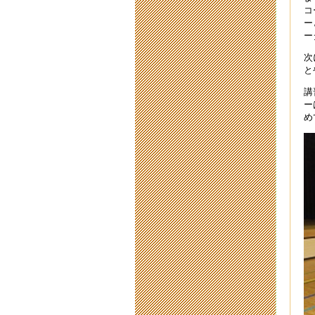
新
コ
ー
202
ー
【
次
202
と
講
2
ー
201
め
令
201
令
201
令
201
2
201
【