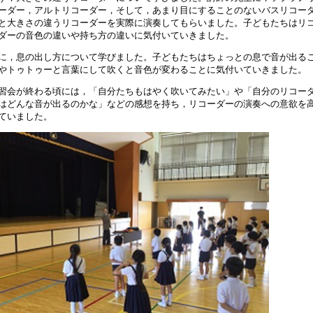
型コロナウィルス感染症に関する休校についての連絡
ーダー，アルトリコーダー，そして，あまり目にすることのないバスリコー
と大きさの違うリコーダーを実際に演奏してもらいました。子どもたちはリ
0年3月 6日 15:59
ダーの音色の違いや持ち方の違いに気付いていきました。
公開研究会】２月８日（土）授業公開一部中止のお知らせ（実
に，息の出し方について学びました。子どもたちはちょっとの息で音が出る
0年2月 5日 10:38
やトゥトゥーと言葉にして吹くと音色が変わることに気付いていきました。
習会が終わる頃には，「自分たちもはやく吹いてみたい」や「自分のリコー
020年2月8日（土）に公開研究会を開催します。（実施済み）
はどんな音が出るのかな」などの感想を持ち，リコーダーの演奏への意欲を
9年11月12日 19:02
ていました。
和二年度新入児の出願期間は１０月３１日（木）まで
9年10月15日 17:21
和二年度新入児の願書交付は10月3日まで
9年10月 1日 11:19
和二年度新入児募集要項の掲載
9年6月28日 07:44
019年2月9日に公開研究会を開催します。（実施済み）
8年11月12日 15:55
追記】【公開研究会】２月３日（土）授業公開一部中止のお知