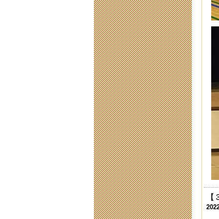
201
【
201
2
201
明
201
給
201
平
201
は
201
【
親
202
201