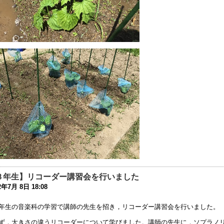
0年5月11日 11:22
時休校中の子どもの緊急受入れについて
0年5月 1日 09:58
時休校期間の延長について
0年4月28日 14:55
時休校期間中の登校日等の取り止めについて
0年4月17日 16:09
型コロナウイルス感染症拡大防止のための臨時休校等について
0年4月13日 18:06
校における新型コロナウイルス感染症拡大防止対策等について
0年4月 3日 17:47
和２年度入学式についての連絡
３年生】リコーダー講習会を行いました
0年3月19日 16:46
2年7月 8日 18:08
和元年度卒業証書授与式について
年生の音楽科の学習で講師の先生を招き，リコーダー講習会を行いました。
0年3月12日 07:21
ず，大きさの違うリコーダーについて学びました。講師の先生に，ソプラノ