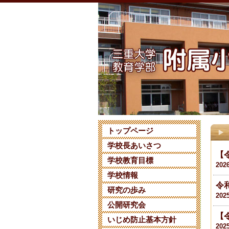
トップページ
学校長あいさつ
【
学校教育目標
202
学校情報
令
研究の歩み
202
公開研究会
【
いじめ防止基本方針
202