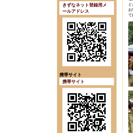
と
きずなネット登録用メ
お
ールアドレス
【
て
202
令
202
対
202
第
202
携帯サイト
携帯サイト
対
202
入
202
第
202