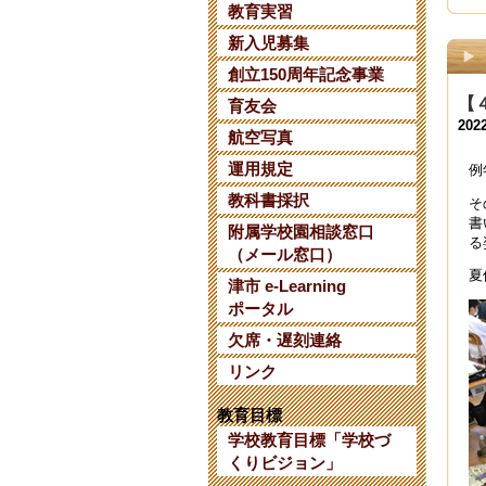
教育実習
【
新入児募集
202
創立150周年記念事業
三
【
育友会
202
202
航空写真
【
運用規定
例
202
教科書採択
そ
書
附属学校園相談窓口
【
る
（メール窓口）
202
夏
津市 e-Learning
令
ポータル
202
欠席・遅刻連絡
令
リンク
202
教育目標
【
学校教育目標「学校づ
202
くりビジョン」