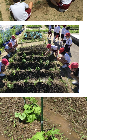
和３年度新入児選考における選考結果について
0年11月14日 15:44
願の受付について
0年10月 8日 17:30
書交付について
0年9月 4日 15:58
e-Learningポータルについて
0年7月27日 19:07
和３年度新入児募集要項の掲載
0年7月 3日 17:01
時休校による年間指導計画の修正について
0年6月 3日 17:17
緊急事態宣言」解除に伴う教育活動の再開について
0年5月14日 18:00
クールカウンセラーより保護者の皆様へ