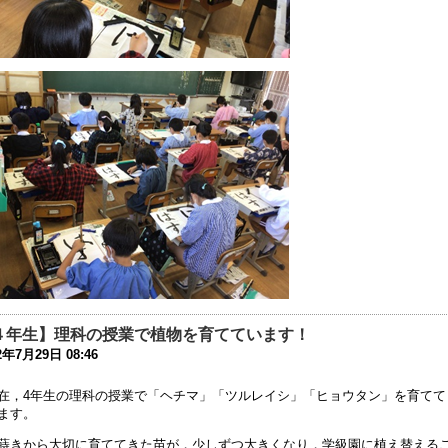
第４１次（２年次）研究】公開研究会二次案内
3年8月 1日 09:00
第４１次（２年次）研究】公開研究会一次案内
3年7月18日 14:21
友会の活動をInstagramにて発信しています
3年6月26日 17:23
和６年度第１学年入学者募集要項を掲載しました
3年6月 1日 16:02
１年生】校外学習
2年12月 7日 10:03
和５年度入学児童の選考 合格者発表
2年10月 8日 14:50
４年生】理科の授業で植物を育てています！
2年7月29日 08:46
 4１次公開研究会について（案内）
2年8月29日 08:46
在，4年生の理科の授業で「ヘチマ」「ツルレイシ」「ヒョウタン」を育てて
ます。
和５年度第１学年入学者募集要項の掲載について
蒔きから大切に育ててきた苗が，少しずつ大きくなり，学級園に植え替える
2年6月 1日 10:00