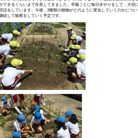
ができるくらいまで生長してきました。学級ごとに毎日水やりをして，大切
世話をしています。今後，3種類の植物がどのように変化していくのかについ
第４１次研究】１学期公開授業について（案内）
継続して観察をしていく予定です。
2年5月27日 17:39
和４年度新入児選考における選考結果について
1年11月27日 17:14
話型ロボットを活用した学習に関するシンポジウム（変更案内
1年9月 9日 07:59
 40 次公開研究会について（案内）
1年9月 1日 12:00
話型ロボットを活用した学習に関するシンポジウム（案内）
1年8月 6日 00:00
学者募集要項の掲載について
1年6月28日 10:48
４０次公開研究会について（案内）
1年2月 8日 17:24