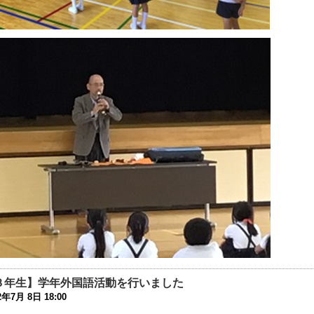
8年2月 2日 11:04
公開研究会】２月３日（土）授業公開一部中止のお知らせ（実
8年2月 1日 23:06
018年2月3日(土)に公開研究会を開催します。（実施済み）
7年11月13日 15:19
日は公開研究会です(実施済み)
7年2月 3日 15:40
食視察
7年2月 2日 17:47
成２８年度国際教育推進プランに係るパンゲア活動開催要項に
6年5月12日 10:23
ぐくみ新聞 １６７号発行
6年3月 8日 15:47
３年生】学年外国語活動を行いました
子DAYキャンプのお知らせ
2年7月 8日 18:00
6年1月14日 14:02