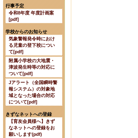
【公開研究会
行事予定
令和8年度 年度計画案
2024年7月24日 16:
[pdf]
【令和７年度
学校からのお知らせ
気象警報発令時におけ
て】
る児童の登下校につい
て[pdf]
2024年6月 3日 10:
附属小学校の大地震・
津波発生時等の対応に
令和６年度使
ついて[pdf]
Jアラート（全国瞬時警
2024年2月27日 15:
報システム）の対象地
域となった場合の対応
令和６年度入
について[pdf]
2023年10月 7日 17
きずなネットへの登録
【育友会員様へ】きず
なネットへの登録をお
【10/13】
願いします(pdf)