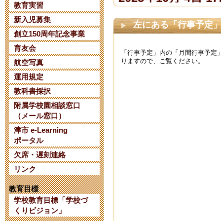
教育実習
新入児募集
【令和８年度
左にある「行事予定
創立150周年記念事業
て】
育友会
「行事予定」内の「月間行事予定
りますので、ご覧ください。
2025年6月 2日 07:
航空写真
運用規定
【日本AED財
教科書採択
附属学校園相談窓口
について】
（メール窓口）
2025年1月 8日 14:
津市 e-Learning
ポータル
欠席・遅刻連絡
三重大学教育
リンク
考 第２次選
教育目標
2024年10月 6日 10
学校教育目標「学校づ
くりビジョン」