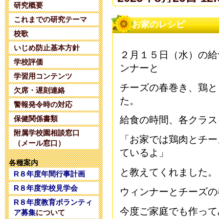
研究概要
これまでの研究テーマ
夏期コンサル
お家のレシピ
校歌
2025年6月14日 20:
いじめ防止基本方針
２月１５日（水）の給
学校評価
ンナーと
令和８年度 
学習用コンテンツ
チーズ
の
春巻き、鶏と
2025年5月28日 18:
欠席・遅刻連絡
た。
警報発令時の対応
令和８年度 
保健関係書類
給食の時間、各クラス
附属学校園相談窓口
2025年5月 1日 16:
「お家では鶏肉とチー
（メール窓口）
ているよ」
令和８年度コ
各種案内
と教えてくれ
ました。
R８年度年間行事計画
2025年4月26日 17:
R８年度学校見学会
ウィンナーとチーズの
R８年度教育ボランティ
令和7年度学校
今度ご家庭でも作って
ア募集
について