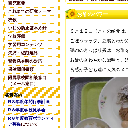
研究概要
これまでの研究テーマ
夏期コンサル
お酢のパワー
校歌
2025年6月14日 20:
いじめ防止基本方針
９月１２日（月）の給食は
学校評価
令和８年度 
ごぼうサラダ、豆腐とわか
学習用コンテンツ
鶏肉のさっぱり煮は、お酢
2025年5月28日 18:
欠席・遅刻連絡
お酢のさわやかな酸味と、
警報発令時の対応
令和８年度 
保健関係書類
食感が
子ども達に人気のメ
附属学校園相談窓口
2025年5月 1日 16:
（メール窓口）
令和８年度コ
各種案内
R８年度年間行事計画
2025年4月26日 17:
R８年度学校見学会
R８年度教育ボランティ
令和7年度学校
ア募集
について