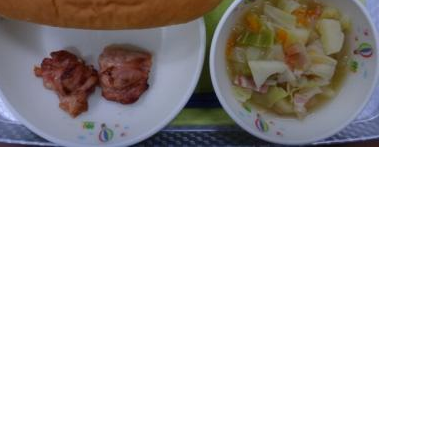
32回 公開研究会1次案内のお知らせ
3年6月14日 19:36
育ボランティアについて
3年5月11日 17:08
健関係書類について
3年4月14日 17:43
究中間報告の終了のお知らせ
3年3月20日 17:16
究中間報告 お知らせの追伸
3年1月27日 15:26
和４年度 研究中間報告のお知らせ
3年1月19日 16:52
和５年度 中学部 新１年生（欠員分） 追加募集
2年12月 1日 08:34
月13日以降の新型コロナウイルス感染症への対応について
1年9月 9日 17:45