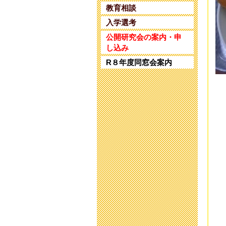
第
教育相談
202
入学選考
教
公開研究会の案内・申
202
し込み
R８年度同窓会案内
保
202
研
202
研
202
令
202
令
202
9
202