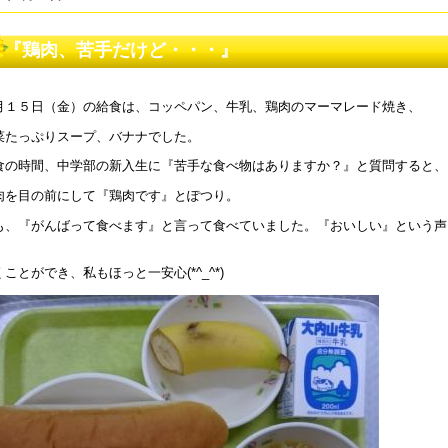
和８年度 同窓会案内について
『鶏肉、苦手だけど・・・』
5年5月28日 18:45
和８年度 教育ボランティアについて
月１５日（金）の給食は、コッペパン、牛乳、鶏肉のマーマレード焼き、
5年5月 1日 16:18
菜たっぷりスープ、バナナでした。
和８年度コンサルテーションについて
食の時間、中学部の新入生に『苦手な食べ物はありますか？』と質問すると、
5年4月26日 17:00
肉を目の前にして『鶏肉です』とぽつり。
和7年度学校見学会について
も、『がんばって食べます』と言って食べていました。『おいしい』という声
5年4月25日 17:00
くことができ、私もほっと一安心(*^_^*)
和5年度 公開研究会のお知らせ
4年1月10日 17:51
和5年度 公開研究会のお知らせ
3年11月20日 18:22
和６年度入学選考について
3年8月25日 09:00