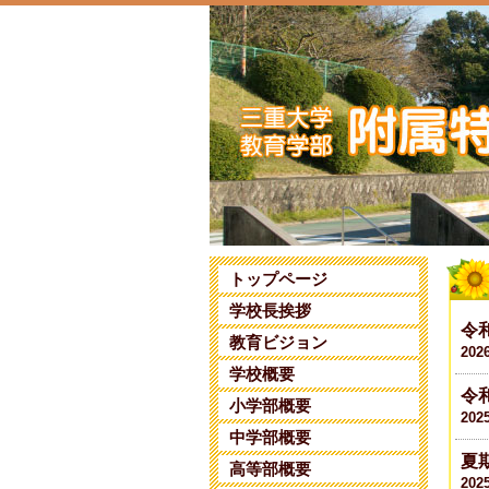
トップページ
学校長挨拶
令
教育ビジョン
202
学校概要
令
小学部概要
202
中学部概要
夏
高等部概要
202