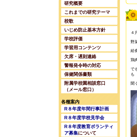
研究概要
令
これまでの研究テーマ
202
校歌
令
いじめ防止基本方針
４
202
学校評価
野
令
学習用コンテンツ
給
202
欠席・遅刻連絡
鶏
警報発令時の対応
令
で
202
保健関係書類
も
附属学校園相談窓口
聞
令
（メール窓口）
202
各種案内
令
R８年度年間行事計画
202
R８年度学校見学会
令
R８年度教育ボランティ
202
ア募集
について