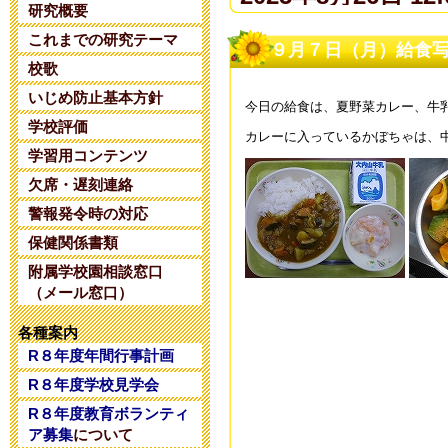
研究概要
これまでの研究テーマ
夏期コンサル
９月７日（月）給食
校歌
2025年6月14日 20:
いじめ防止基本方針
今日の給食は、夏野菜カレー、牛
学校評価
カレーに入っているかぼちゃは、中学
令和８年度 
学習用コンテンツ
2025年5月28日 18:
欠席・遅刻連絡
警報発令時の対応
令和８年度 
保健関係書類
附属学校園相談窓口
2025年5月 1日 16:
（メール窓口）
令和８年度コ
各種案内
R８年度年間行事計画
2025年4月26日 17:
R８年度学校見学会
R８年度教育ボランティ
令和7年度学校
ア募集
について