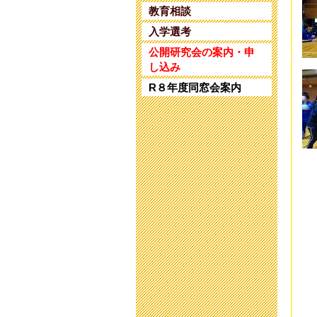
第
教育相談
202
入学選考
教
公開研究会の案内・申
202
し込み
R８年度同窓会案内
保
202
研
202
研
202
令
202
令
202
9
202