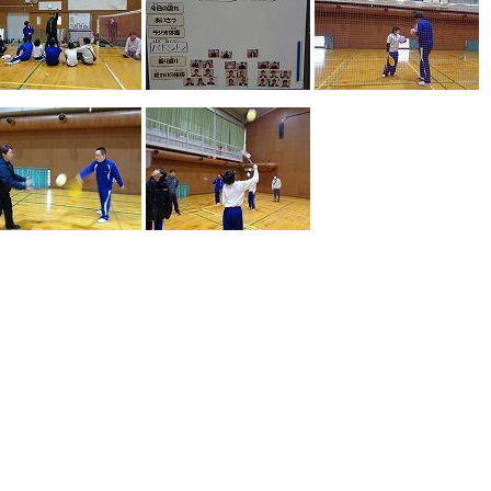
32回 公開研究会1次案内のお知らせ
3年6月14日 19:36
育ボランティアについて
3年5月11日 17:08
健関係書類について
3年4月14日 17:43
究中間報告の終了のお知らせ
3年3月20日 17:16
究中間報告 お知らせの追伸
3年1月27日 15:26
和４年度 研究中間報告のお知らせ
3年1月19日 16:52
和５年度 中学部 新１年生（欠員分） 追加募集
2年12月 1日 08:34
月13日以降の新型コロナウイルス感染症への対応について
1年9月 9日 17:45