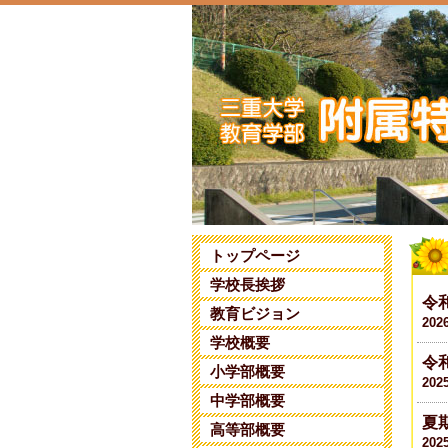
トップページ
学校長挨拶
令
教育ビジョン
202
学校概要
令
小学部概要
202
中学部概要
夏
高等部概要
202