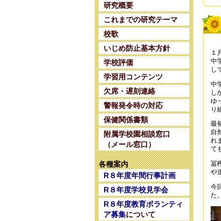
研究概要
令
これまでの研究テーマ
202
校歌
令
いじめ防止基本方針
１
202
中
学校評価
し
令
学習用コンテンツ
中
202
欠席・遅刻連絡
し
ゆ
警報発令時の対応
令
り
202
保健関係書類
最
自
附属学校園相談窓口
令
れ
（メール窓口）
202
て
各種案内
冨
令
や
R８年度年間行事計画
202
今
R８年度学校見学会
令
た
R８年度教育ボランティ
202
ア募集
について