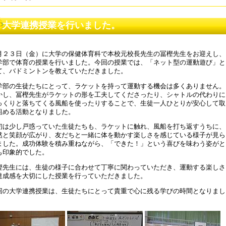
和８年度 同窓会案内について
大学連携授業を行いました。
5年5月28日 18:45
和８年度 教育ボランティアについて
月２３日（金）に大学の保健体育科で本校元校長先生の冨樫先生をお迎えし、
5年5月 1日 16:18
学部で体育の授業を行いました。今回の授業では、「ネット型の運動遊び」と
て、バドミントンを教えていただきました。
和８年度コンサルテーションについて
学部の生徒たちにとって、ラケットを持って運動する機会は多くありません。
5年4月26日 17:00
かし、冨樫先生がラケットの形を工夫してくださったり、シャトルの代わりに
っくりと落ちてくる風船を使ったりすることで、生徒一人ひとりが安心して取
和7年度学校見学会について
組める活動となりました。
5年4月25日 17:00
初は少し戸惑っていた生徒たちも、ラケットに触れ、風船を打ち返すうちに、
然と笑顔が広がり、友だちと一緒に体を動かす楽しさを感じている様子が見ら
和5年度 公開研究会のお知らせ
ました。成功体験を積み重ねながら、「できた！」という喜びを味わう姿がと
4年1月10日 17:51
も印象的でした。
樫先生には、生徒の様子に合わせて丁寧に関わっていただき、運動する楽しさ
和5年度 公開研究会のお知らせ
達成感を大切にした授業を行っていただきました。
3年11月20日 18:22
回の大学連携授業は、生徒たちにとって貴重で心に残る学びの時間となりまし
和６年度入学選考について
。
3年8月25日 09:00