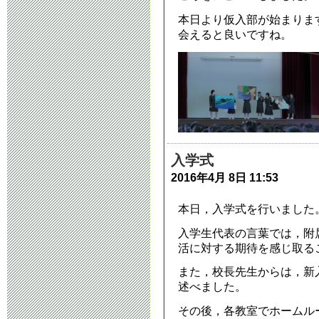
本日より仮入部が始まりま
会えると良いですね。
入学式
2016年4月 8日 11:53
本日，入学式を行いました
入学生代表の言葉では，附
活に対する期待を感じ取る
また，校長先生からは，新
述べました。
その後，各教室でホームル