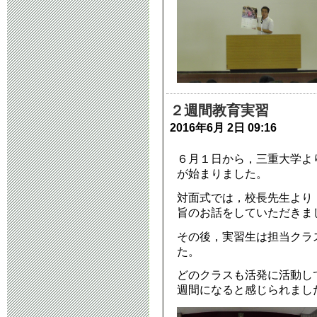
タブレット端
2023年4月13日 10:
２週間教育実習
2016年6月 2日 09:16
６月１日から，三重大学よ
が始まりました。
対面式では，校長先生より
旨のお話をしていただきま
その後，実習生は担当クラ
た。
どのクラスも活発に活動し
週間になると感じられまし