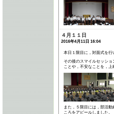
４月１１日
2016年4月11日 16:04
本日１限目に，対面式を行
その後のスマイルセッショ
ことや，不安なことを，上
また，５限目には，部活動
ころをアピールしました。