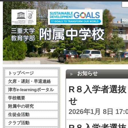
トップページ
お知らせ
欠席・遅刻・早退連絡
R８入学者選
津市e-learningポータル
学校概要
せ
附属中の研究
2026年1月 8日 17:
生徒会活動
クラブ活動
R８入学者選