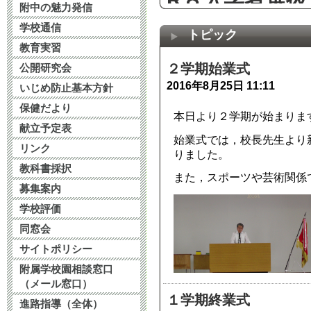
附中の魅力発信
2025年12月19日 16
学校通信
トピック
教育実習
受検当日等に
２学期始業式
公開研究会
2016年8月25日 11:11
2025年11月18日 07
いじめ防止基本方針
保健だより
本日より２学期が始まりま
11月15日学
献立予定表
始業式では，校長先生より
リンク
2025年11月14日 17
りました。
教科書採択
また，スポーツや芸術関係
募集案内
令和８年度入
学校評価
2025年10月21日 12
同窓会
サイトポリシー
第32次教育研
附属学校園相談窓口
（メール窓口）
向け（大学生
１学期終業式
進路指導（全体）