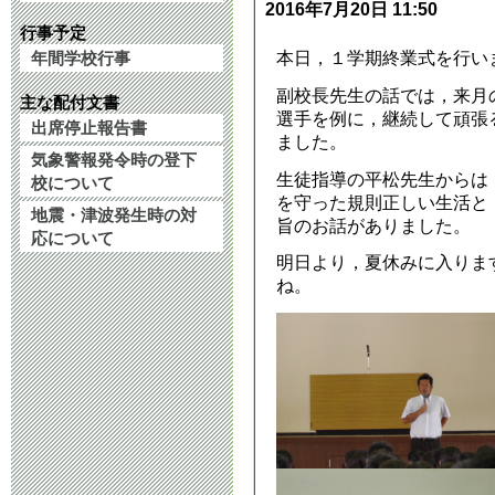
2025年9月 5日 08:
2016年7月20日 11:50
行事予定
本日，１学期終業式を行い
年間学校行事
クリーン大作
副校長先生の話では，来月
主な配付文書
2025年5月31日 12:
選手を例に，継続して頑張
出席停止報告書
ました。
気象警報発令時の登下
修学旅行 3日
生徒指導の平松先生からは
校について
を守った規則正しい生活と
2025年5月16日 13:
地震・津波発生時の対
旨のお話がありました。
応について
明日より，夏休みに入りま
令和７年度 生
ね。
2024年10月22日 13
令和６年附属
いて
2024年9月10日 16: