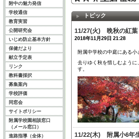
附中の魅力発信
2025年12月19日 16
学校通信
トピック
教育実習
受検当日等に
11/27(火) 晩秋の紅葉
公開研究会
2018年11月29日 21:28
2025年11月18日 07
いじめ防止基本方針
保健だより
附属中学校の中庭にある小
11月15日学
献立予定表
去りゆく秋を惜しむように
リンク
2025年11月14日 17
す。
教科書採択
募集案内
令和８年度入
学校評価
2025年10月21日 12
同窓会
サイトポリシー
第32次教育研
附属学校園相談窓口
（メール窓口）
向け（大学生
11/22(木) 附属小
進路指導（全体）