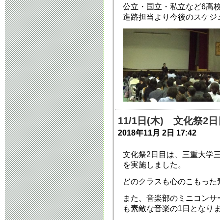
公立・国立・私立など6高
進路担当より今後のスケジ
11/1日(木) 文化祭
2018年11月 2日 17:42
文化祭2日目は、三重大学
を実施しました。
どのクラスも心のこもった
また、音楽部のミニコンサ
も素敵な音楽の1日となり