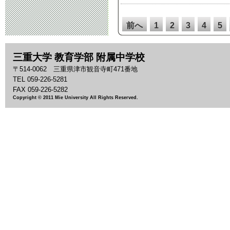
前へ
1
2
3
4
5
14
15
16
17
18
26
27
28
29
30
三重大学 教育学部 附属中学校
38
39
40
41
42
〒514-0062 三重県津市観音寺町471番地
TEL 059-226-5281
50
51
52
53
54
FAX 059-226-5282
62
63
64
65
66
Copyright © 2011 Mie University All Rights Reserved.