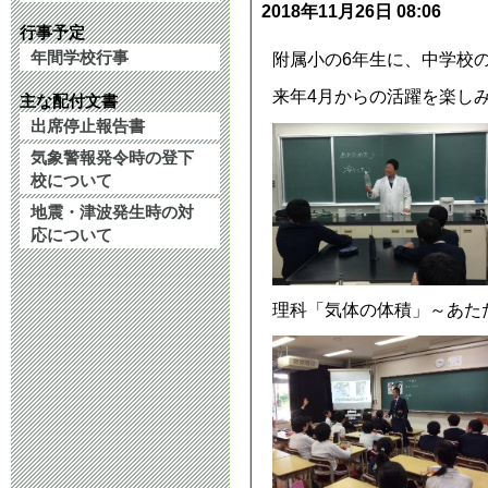
2025年9月 5日 08:
2018年11月26日 08:06
行事予定
年間学校行事
クリーン大作
附属小の6年生に、中学校
来年4月からの活躍を楽し
主な配付文書
2025年5月31日 12:
出席停止報告書
気象警報発令時の登下
修学旅行 3日
校について
2025年5月16日 13:
地震・津波発生時の対
応について
令和７年度 生
2024年10月22日 13
理科「気体の体積」～あた
令和６年附属
いて
2024年9月10日 16: