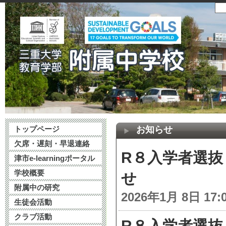
トップページ
お知らせ
欠席・遅刻・早退連絡
R８入学者選
津市e-learningポータル
学校概要
せ
附属中の研究
2026年1月 8日 17:
生徒会活動
クラブ活動
R８入学者選