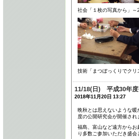
タブレット端
社会「１枚の写真から」～2
2023年4月13日 10:
技術「まつぼっくりでクリ
11/18(日) 平成3
2018年11月20日 13:27
晩秋とは思えないような暖
度の公開研究会が開催され
福島、富山など遠方からお
り多数ご参加いただき盛会