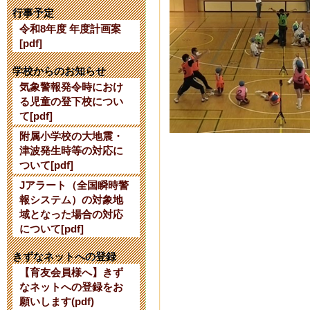
【公開研究会
行事予定
令和8年度 年度計画案
2024年7月24日 16:
[pdf]
【令和７年度
学校からのお知らせ
気象警報発令時におけ
て】
る児童の登下校につい
て[pdf]
2024年6月 3日 10:
附属小学校の大地震・
津波発生時等の対応に
令和６年度使
ついて[pdf]
Jアラート（全国瞬時警
2024年2月27日 15:
報システム）の対象地
域となった場合の対応
令和６年度入
について[pdf]
2023年10月 7日 17
きずなネットへの登録
【育友会員様へ】きず
なネットへの登録をお
【10/13】
願いします(pdf)