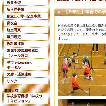
教育実習
新入児募集
【令和８年度
【５年生】体育での
創立150周年記念事業
て】
育友会
体育の授業で表現運動に取り組み
2025年6月 2日 07:
け花を表現します。授業の中では
航空写真
していきました。また，先生方も
運用規定
ました。
【日本AED財
教科書採択
附属学校園相談窓口
について】
（メール窓口）
2025年1月 8日 14:
津市 e-Learning
ポータル
欠席・遅刻連絡
三重大学教育
リンク
考 第２次選
教育目標
2024年10月 6日 10
学校教育目標「学校づ
くりビジョン」