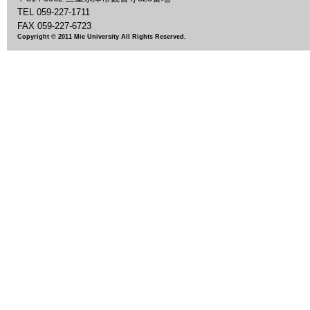
令和５年度 
TEL 059-227-1711
FAX 059-227-6723
2022年5月30日 18:
Copyright © 2011 Mie University All Rights Reserved.
見学会のお知
2022年4月20日 15:
令和４年度 
2022年3月18日 14:
３月４日 オ
2022年2月15日 16:
２月４日 オ
2022年1月28日 11: