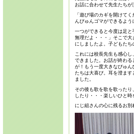
お話に合わせて先生たちが
令和7年度 入
「遊び場のカギを開けてく
2025年1月31日 11:
んびゅんゴマができるよう
一つができると今度は足と
令和7年度 入
無理だよ・・・」そこで大
にしましたよ。子どもたち
2024年12月18日 12
これには校長先生も感心し
できました。お話が終わる
運動会延期の
が！もう一度大きなびゅん
たちは大喜び。耳を澄ます
2024年10月18日 16
ました。
その後も歌を歌を歌ったり
令和7年度 入
したり・・・楽しいひと時
2024年10月 1日 12
にじ組さんの心に残るお別
令和7年度 新