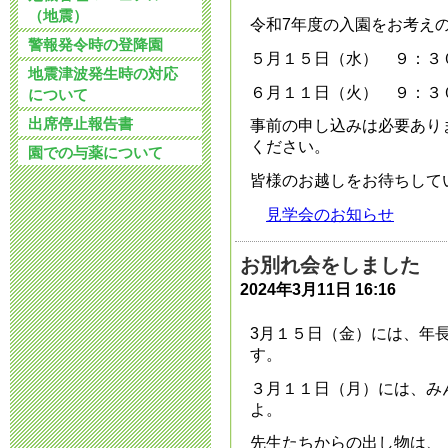
令和7年度 公
（地震）
令和7年度の入園をお考え
2025年7月22日 13:
警報発令時の登降園
５月１５日（水） ９：３
地震津波発生時の対応
６月１１日（火） ９：３
について
令和8年度 入
出席停止報告書
事前の申し込みは必要あり
2025年7月 1日 09:
ください。
園での与薬について
皆様のお越しをお待ちして
令和8年度 入
見学会のお知らせ
2025年6月 2日 08:
お別れ会をしました
令和８年度 
2024年3月11日 16:16
2025年3月31日 11:
3月１５日（金）には、年
す。
令和7年度 入
３月１１日（月）には、み
よ。
2025年3月17日 15:
先生たちからの出し物は、