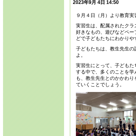
2023年9月 4日 14:50
2023年10月 3日 18
９月４日（月）より教育実
令和6年度 園
実習生は、配属されたクラ
2023年10月 2日 19
好きなもの、遊びなどペー
どで子どもたちにわかりや
入園希望者説
子どもたちは、教生先生の
よ。
2023年7月 6日 19:
実習生にとって、子どもた
する中で、多くのことを学
令和6年度 園
も、教生先生とのかかわり
ていくことでしょう。
2023年6月15日 11:
見学会のお知
2023年4月16日 19: