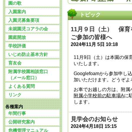
園の歌
2026年6月 1日 09:
入園案内
トピック
入園児募集要項
令和９年度 
11月９日（土） 保
未就園児コアラの会
ご参加の皆様へ
2026年4月20日 13:
園庭開放
2024年11月 5日 10:18
学校評価
令和８年度 
いじめ防止基本方針
11月9日（土）は本園の
育友会
いたします。
ついて
附属学校園相談窓口
Googlefoamから参加
2026年3月 2日 09:
（メール窓口）
加いただけます。どうぞよ
よくある質問
お車でお越しの方は、附属
令和７年11月
リンク
附属小学校前の駐車場A
に
します。
様へ
各種案内
年間行事
2025年10月31日 12
見学会のお知らせ
公開研究案内
2024年4月18日 15:15
危機管理マニュアル