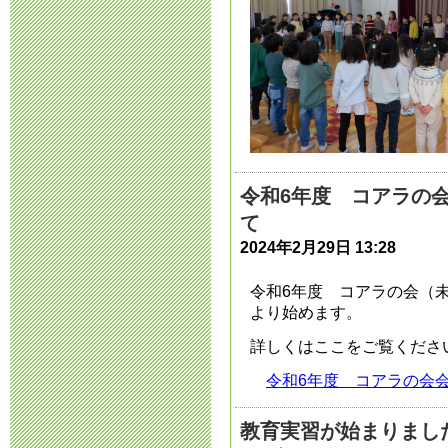
令和7年度 
2024年6月19日 18:
令和7年度 入
2024年6月 5日 15:
R６年度入園
令和6年度 コアラの
て
2024年3月11日 16:
2024年2月29日 13:28
遠足のお知ら
令和6年度 コアラの会（
より始めます。
2023年10月 6日 07
詳しくはここをご覧くださ
遠足延期のお知
令和6年度 コアラの会
（金）
教育実習が始まりまし