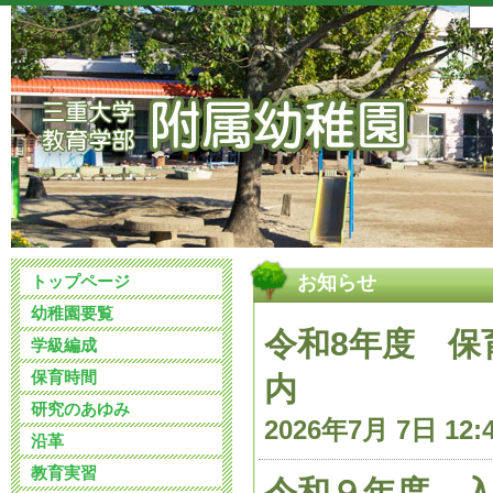
トップページ
お知らせ
幼稚園要覧
令和8年度 保
学級編成
保育時間
内
研究のあゆみ
2026年7月 7日 12:
沿革
教育実習
令和９年度 