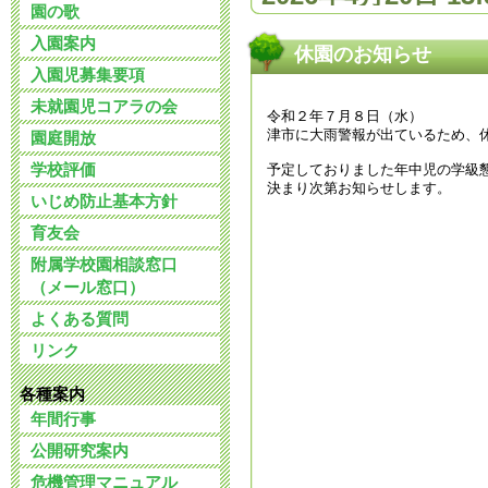
園の歌
入園案内
令和８年度 
休園のお知らせ
入園児募集要項
ついて
未就園児コアラの会
令和２年７月８日（水）
津市に大雨警報が出ているため、
2026年3月 2日 09:
園庭開放
学校評価
予定しておりました年中児の学級
決まり次第お知らせします。
令和７年11月
いじめ防止基本方針
育友会
様へ
附属学校園相談窓口
2025年10月31日 12
（メール窓口）
よくある質問
令和7年度 公
リンク
2025年7月22日 13:
各種案内
年間行事
令和8年度 入
公開研究案内
危機管理マニュアル