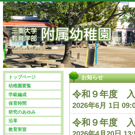
トップページ
お知らせ
幼稚園要覧
令和９年度 
学級編成
保育時間
2026年6月 1日 09:
研究のあゆみ
令和９年度 
沿革
教育実習
2026年4月20日 13: