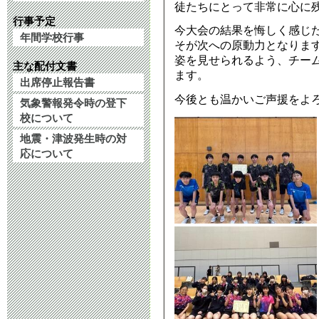
2023年4月13日 10:
徒たちにとって非常に心に
行事予定
今大会の結果を悔しく感じ
年間学校行事
そが次への原動力となりま
姿を見せられるよう、チー
主な配付文書
ます。
出席停止報告書
今後とも温かいご声援をよ
気象警報発令時の登下
校について
地震・津波発生時の対
応について