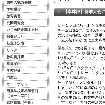
附中の魅力発信
2025年5月31日 12:
学校通信
【卓球部】春季大会
教育実習
修学旅行 3日
公開研究会
５月１０日に行われた春季
2025年5月16日 13:
いじめ防止基本方針
チームは第2位、女子Aチー
の試合も接戦が続き、選手
保健だより
ームの勝利のために全力を
令和７年度 生
献立予定表
閉会式では大会長より、最後
リンク
2024年10月22日 13
M」についてのお話があり
教科書採択
1つ目のT「テクニック」は
技術の向上、
募集案内
令和６年附属
2つ目のT「タクティクス」
学校評価
3つ目のT「トレーニング」
いて
同窓会
の努力の積み重ね、
そしてMの「メンタル」は
2024年9月10日 16:
サイトポリシー
れました。特に卓球のよう
附属学校園相談窓口
は、集中力は欠かせません
（メール窓口）
タブレット端
その集中力は、授業中の取
とするなど、普段の生活の
進路指導（全体）